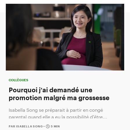
COLLÈGUES
Pourquoi j’ai demandé une
promotion malgré ma grossesse
Isabella Song se préparait à partir en congé
parental quand elle a eu la possibilité d’être
promue. Au lieu d’y renoncer, elle a choisi de se
lancer.
PAR ISABELLA SONG
•
5 MIN