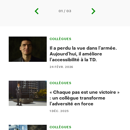
01 / 03
previous
next
slide
slide
Slide
1
COLLÈGUES
of
3:
Il a perdu la vue dans l’armée.
Pourquoi
Aujourd’hui, il améliore
j’ai
l’accessibilité à la TD.
demandé
une
24 FÉVR. 2026
promotion
malgré
COLLÈGUES
ma
grossesse
« Chaque pas est une victoire »
: un collègue transforme
l’adversité en force
1 DÉC. 2025
COLLÈGUES