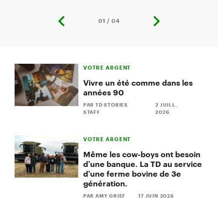
01 / 04
previous
next
slide
slide
Slide
1
VOTRE ARGENT
of
4:
Vivre un été comme dans les
Se
années 90
protéger
contre
PAR TD STORIES
2 JUILL.
STAFF
2026
la
fraude
et
VOTRE ARGENT
les
arnaques
Même les cow-boys ont besoin
d’une banque. La TD au service
d’une ferme bovine de 3e
génération.
PAR AMY GRIEF
17 JUIN 2026