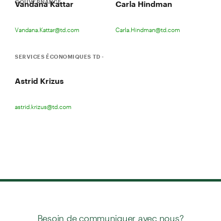
GOUVERNANCE -
Vandana Kattar
Carla Hindman
Vandana.Kattar@td.com
Carla.Hindman@td.com
SERVICES ÉCONOMIQUES TD -
Astrid Krizus
astrid.krizus@td.com
Besoin de communiquer avec nous?