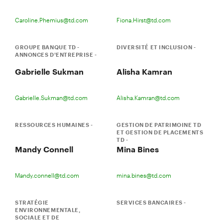
Caroline.Phemius@td.com
Fiona.Hirst@td.com
GROUPE BANQUE TD -
DIVERSITÉ ET INCLUSION -
ANNONCES D’ENTREPRISE -
Gabrielle Sukman
Alisha Kamran
Gabrielle.Sukman@td.com
Alisha.Kamran@td.com
RESSOURCES HUMAINES -
GESTION DE PATRIMOINE TD
ET GESTION DE PLACEMENTS
TD -
Mandy Connell
Mina Bines
Mandy.connell@td.com
mina.bines@td.com
STRATÉGIE
SERVICES BANCAIRES -
ENVIRONNEMENTALE,
SOCIALE ET DE