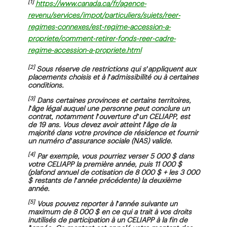
https://www.canada.ca/fr/agence-
revenu/services/impot/particuliers/sujets/reer-
regimes-connexes/est-regime-accession-a-
propriete/comment-retirer-fonds-reer-cadre-
regime-accession-a-propriete.html
[2]
Sous réserve de restrictions qui s’appliquent aux
placements choisis et à l’admissibilité ou à certaines
conditions.
[3]
Dans certaines provinces et certains territoires,
l’âge légal auquel une personne peut conclure un
contrat, notamment l’ouverture d’un CELIAPP, est
de 19 ans. Vous devez avoir atteint l’âge de la
majorité dans votre province de résidence et fournir
un numéro d’assurance sociale (NAS) valide.
[4]
Par exemple, vous pourriez verser 5 000 $ dans
votre CELIAPP la première année, puis 11 000 $
(plafond annuel de cotisation de 8 000 $ + les 3 000
$ restants de l’année précédente) la deuxième
année.
[5]
Vous pouvez reporter à l’année suivante un
maximum de 8 000 $ en ce qui a trait à vos droits
inutilisés de participation à un CELIAPP à la fin de
l’année. Ce montant est appelé votre montant des