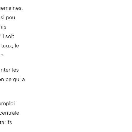
 semaines,
ssi peu
ifs
l soit
taux, le
 »
nter les
en ce qui a
emploi
centrale
arifs