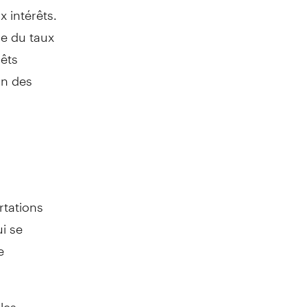
 intérêts.
se du taux
rêts
on des
ortations
i se
e
 les