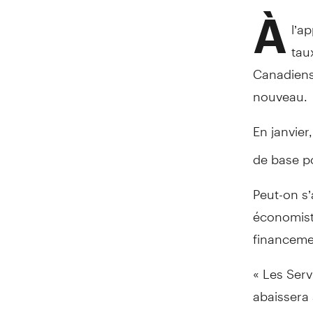
À
l’a
tau
Canadiens 
nouveau.
En janvier
de base po
Peut-on s’
économist
financeme
« Les Ser
abaissera 