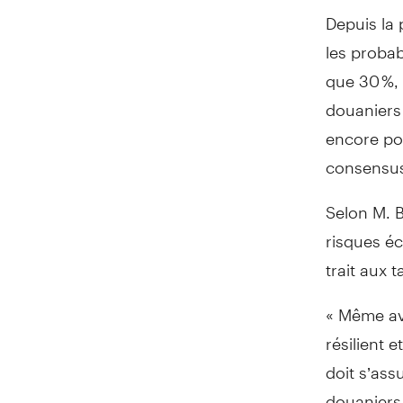
Depuis la 
les probab
que 30 %, 
douaniers 
encore pos
consensus
Selon M. B
risques éc
trait aux t
« Même ave
résilient 
doit s’ass
douaniers »