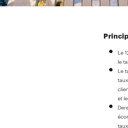
Princip
Le 1
le t
Le t
taux
clie
et l
Dere
écon
taux