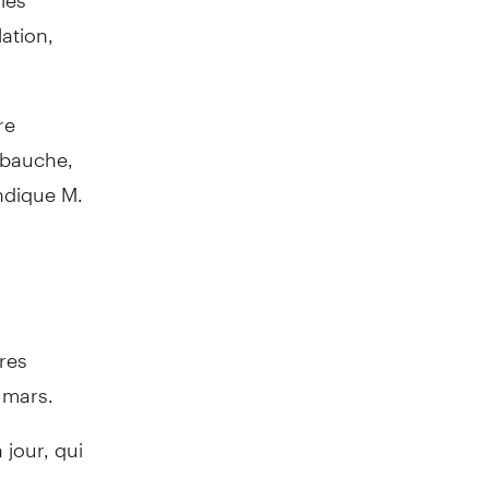
ation,
re
mbauche,
indique M.
res
 mars.
jour, qui