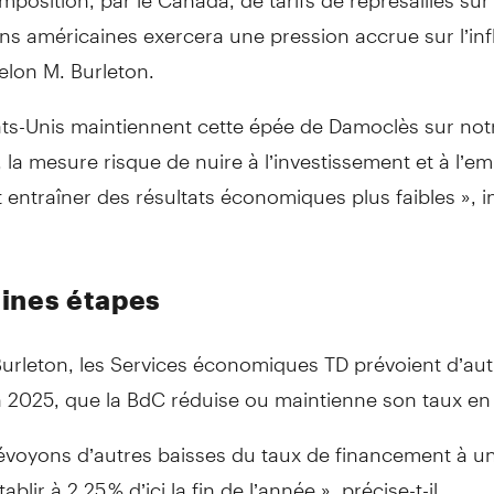
ns américaines exercera une pression accrue sur l’infl
elon M. Burleton.
tats-Unis maintiennent cette épée de Damoclès sur not
la mesure risque de nuire à l’investissement et à l’e
t entraîner des résultats économiques plus faibles », 
ines
étapes
urleton, les Services économiques TD prévoient d’aut
n 2025, que la BdC réduise ou maintienne son taux en
voyons d’autres baisses du taux de financement à un 
tablir à 2,25 % d’ici la fin de l’année », précise-t-il.