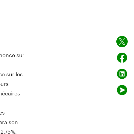
nnonce sur
e sur les
eurs
hécaires
es
era son
2,75 %.