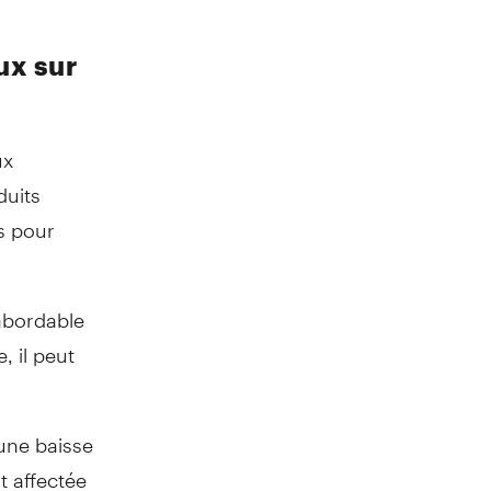
ux sur
ux
duits
s pour
 abordable
, il peut
 une baisse
t affectée