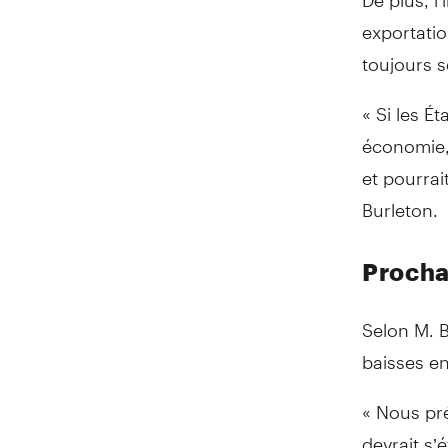
exportatio
toujours s
« Si les É
économie, 
et pourrai
Burleton.
Procha
Selon M. B
baisses e
« Nous pré
devrait s’é