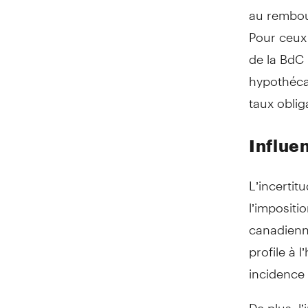
au rembour
Pour ceux 
de la BdC
hypothécai
taux oblig
Influe
L’incertit
l’impositi
canadienn
profile à 
incidence 
De plus, l