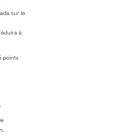
ada sur le
e
réduira à
 points
.
le
n.