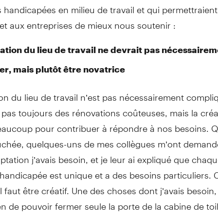
handicapées en milieu de travail et qui permettraien
et aux entreprises de mieux nous soutenir :
tation du lieu de travail ne devrait pas nécessaire
er, mais plutôt être novatrice
on du lieu de travail n’est pas nécessairement compli
 pas toujours des rénovations coûteuses, mais la créat
beaucoup pour contribuer à répondre à nos besoins. Q
chée, quelques-uns de mes collègues m’ont demand
ptation j’avais besoin, et je leur ai expliqué que chaq
andicapée est unique et a des besoins particuliers. C
l faut être créatif. Une des choses dont j’avais besoin, 
 de pouvoir fermer seule la porte de la cabine de toil
daptation du lieu de travail de la TD et moi avons co