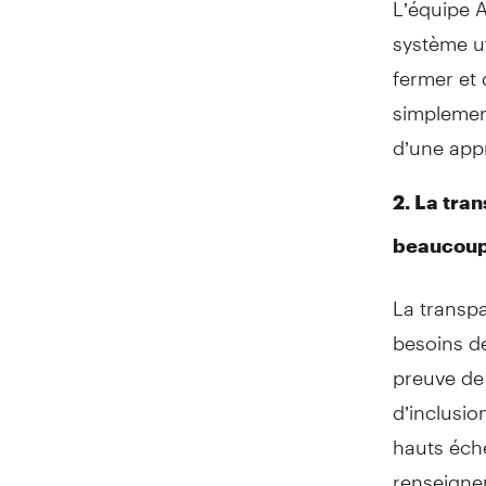
système ut
fermer et 
simplement
d’une appr
2. La tra
beaucou
La transp
besoins de
preuve de 
d’inclusio
hauts éche
renseignem