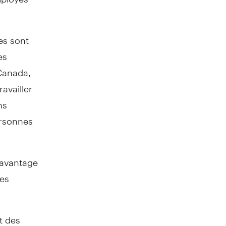
es sont
es
 Canada,
availler
ns
ersonnes
davantage
les
t des