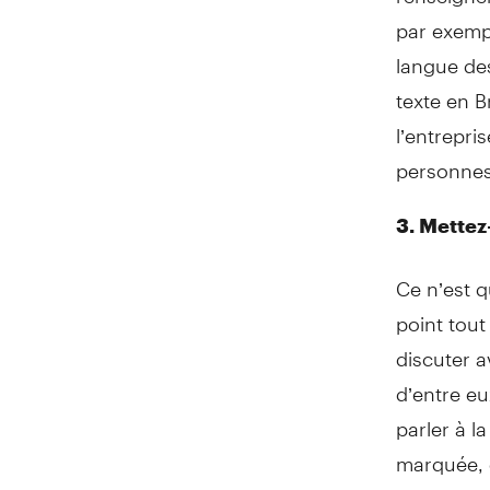
par exempl
langue de
texte en B
l’entrepri
personnes
3. Mettez
Ce n’est q
point tout
discuter a
d’entre e
parler à 
marquée, c
ils ont ju