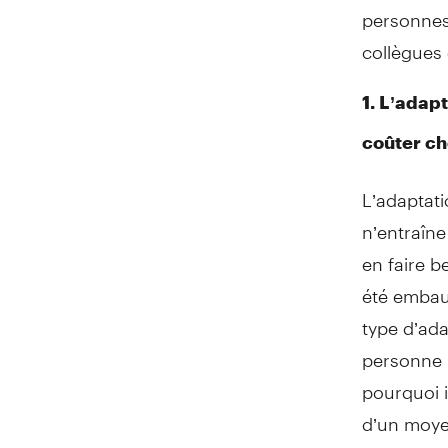
personnes 
collègues 
1. L’adap
coûter ch
L’adaptati
n’entraîne
en faire 
été embau
type d’ada
personne h
pourquoi i
d’un moyen
L’équipe A