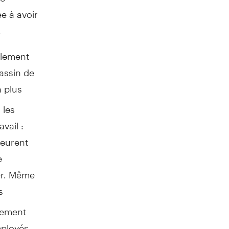
e à avoir
.
llement
assin de
 plus
 les
vail :
meurent
e
ier. Même
s
dement
mployés