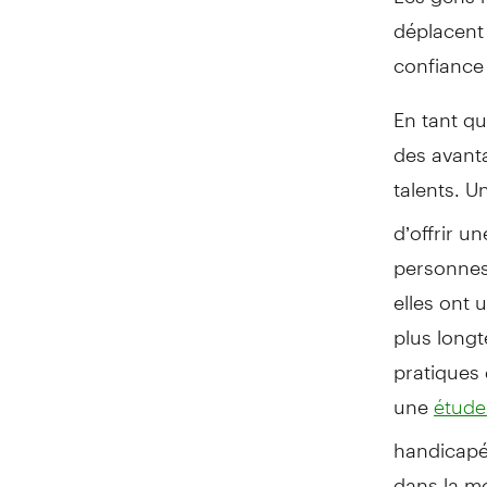
déplacent
confiance 
En tant q
des avant
talents. 
d’offrir u
personnes 
elles ont
plus long
pratiques 
une
étude
handicapé
dans la m