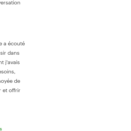
le a écouté
ssir dans
 j’avais
esoins,
choyée de
et offrir
s