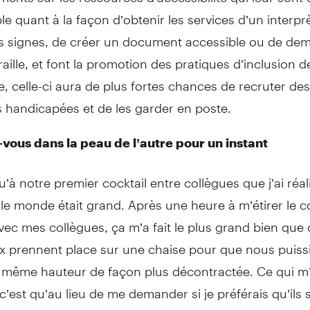
e quant à la façon d’obtenir les services d’un interpr
s signes, de créer un document accessible ou de de
raille, et font la promotion des pratiques d’inclusion d
se, celle-ci aura de plus fortes chances de recruter des
 handicapées et de les garder en poste.
-vous dans la peau de l’autre pour un instant
u’à notre premier cocktail entre collègues que j’ai réal
 le monde était grand. Après une heure à m’étirer le 
vec mes collègues, ça m’a fait le plus grand bien que
ux prennent place sur une chaise pour que nous puis
la même hauteur de façon plus décontractée. Ce qui m
’est qu’au lieu de me demander si je préférais qu’ils s
ste discrètement tiré une chaise et ont continué la con