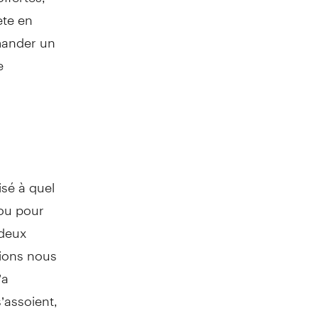
ète en
mander un
e
isé à quel
cou pour
 deux
sions nous
’a
’assoient,
versation