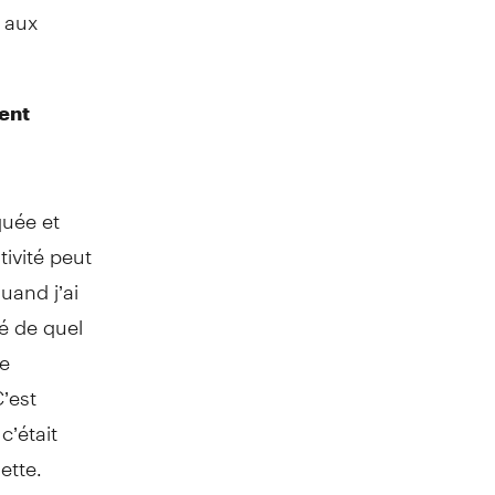
t aux
ment
quée et
ivité peut
uand j’ai
é de quel
ue
’est
c’était
ette.
nçu un