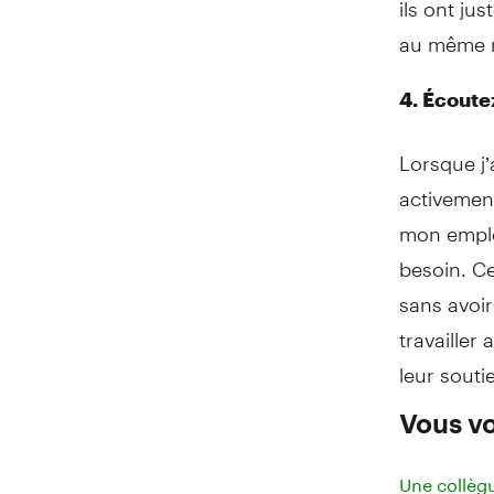
au même n
4. Écoute
Lorsque j’
activement
mon emplo
besoin. C
sans avoir
travailler
leur souti
Vous vo
Une collègu