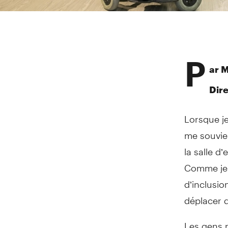
P
ar 
Dire
Lorsque je
me souvie
la salle d
Comme je m
d’inclusio
déplacer d
Les gens n