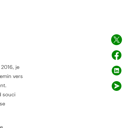
2016, je
hemin vers
nt.
d souci
 se
se