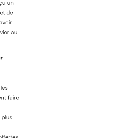
et de
avoir
vier ou
ur
les
nt faire
 plus
ffertes,