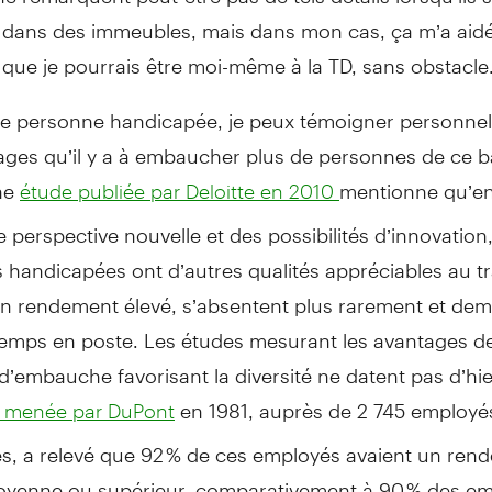
 dans des immeubles, mais dans mon cas, ça m’a aidé
que je pourrais être moi-même à la TD, sans obstacle
ue personne handicapée, je peux témoigner personne
ages qu’il y a à embaucher plus de personnes de ce b
Une
mentionne qu’en
étude publiée par Deloitte en 2010
ne perspective nouvelle et des possibilités d’innovation,
handicapées ont d’autres qualités appréciables au tra
 un rendement élevé, s’absentent plus rarement et de
temps en poste. Les études mesurant les avantages d
d’embauche favorisant la diversité ne datent pas d’h
en 1981, auprès de 2 745 employé
 menée par DuPont
s, a relevé que 92 % de ces employés avaient un ren
oyenne ou supérieur, comparativement à 90 % des e