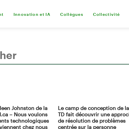
nt
Innovation et IA
Collègues
Collectivité
lleen Johnston de la
Le camp de conception de la
.ca – Nous voulons
TD fait découvrir une appro
lents technologiques
de résolution de problèmes
viennent chez nous
centrée sur la personne