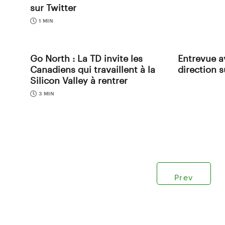
sur Twitter
1 MIN
Go North : La TD invite les
Entrevue av
Canadiens qui travaillent à la
direction s
Silicon Valley à rentrer
3 MIN
Prev