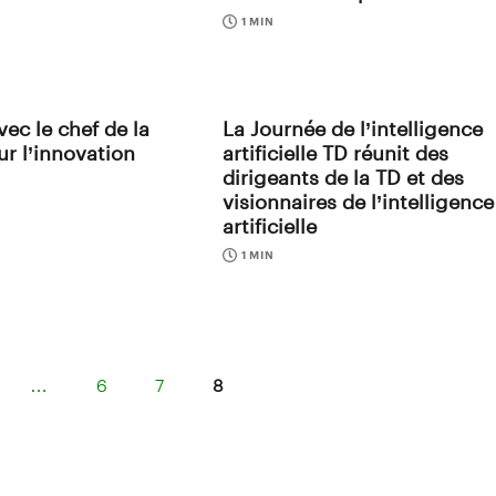
1 MIN
ec le chef de la
La Journée de l’intelligence
ur l’innovation
artificielle TD réunit des
dirigeants de la TD et des
visionnaires de l’intelligence
artificielle
1 MIN
…
6
7
8