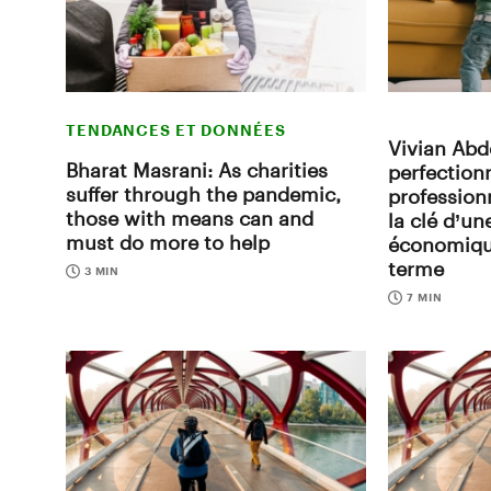
TENDANCES ET DONNÉES
Vivian Abd
Bharat Masrani: As charities
perfectio
suffer through the pandemic,
profession
those with means can and
la clé d’un
must do more to help
économique
terme
3 MIN
7 MIN