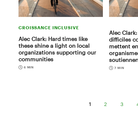
CROISSANCE INCLUSIVE
Alec Clark
Alec Clark: Hard times like
difficiles
these shine a light on local
mettent en
organizations supporting our
organismes
communities
soutiennen
6 MIN
7 MIN
1
2
3