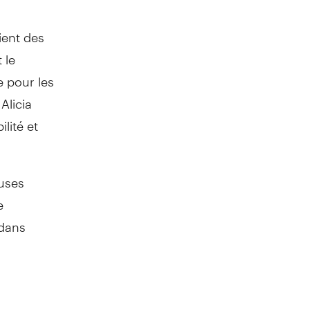
ient des
 le
e pour les
Alicia
lité et
uses
e
 dans