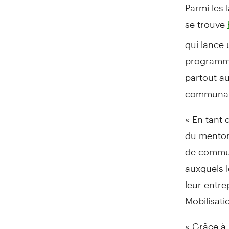
Parmi les 
se trouve
qui lance
programme 
partout au
communaut
« En tant 
du mentora
de commun
auxquels l
leur entre
Mobilisat
« Grâce à 