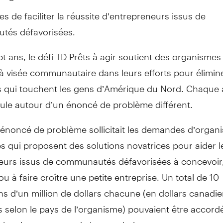
es de faciliter la réussite d’entrepreneurs issus de
és défavorisées.
t ans, le défi TD Prêts à agir soutient des organismes
t à visée communautaire dans leurs efforts pour élimine
 qui touchent les gens d’Amérique du Nord. Chaque 
icule autour d’un énoncé de problème différent.
’énoncé de problème sollicitait les demandes d’organ
s qui proposent des solutions novatrices pour aider l
eurs issus de communautés défavorisées à concevoir
u à faire croître une petite entreprise. Un total de 10
s d’un million de dollars chacune (en dollars canadi
 selon le pays de l’organisme) pouvaient être accord
la mise en œuvre de leurs solutions.