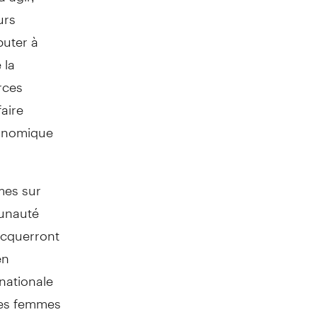
urs
buter à
 la
rces
aire
conomique
mes sur
unauté
acquerront
en
rnationale
des femmes