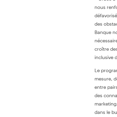
nous renfo
défavorisé
des obstac
Banque nou
nécessaire
croître de
inclusive 
Le progra
mesure, d
entre pair
des conna
marketing,
dans le b