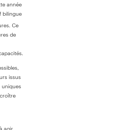
ette année
f bilingue
res. Ce
ures de
capacités.
ssibles,
urs issus
 uniques
croître
à agir,