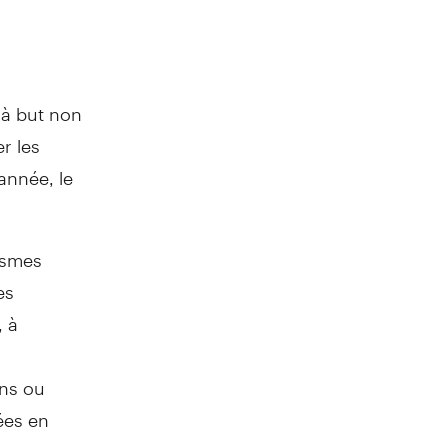
 à but non
r les
année, le
ismes
es
, à
ens ou
ées en