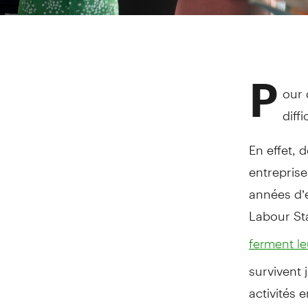
P
our 
diff
En effet,
entreprise
années d’e
Labour Sta
ferment le
survivent 
activités 