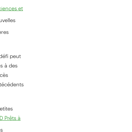
ciences et
uvelles
ères
défi peut
s à des
ccès
antécédents
etites
D Prêts à
es