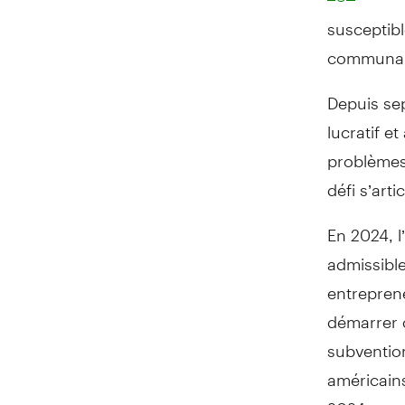
susceptibl
communaut
Depuis sep
lucratif e
problèmes
défi s’art
En 2024, l
admissible
entrepren
démarrer o
subvention
américains
2024 pour 