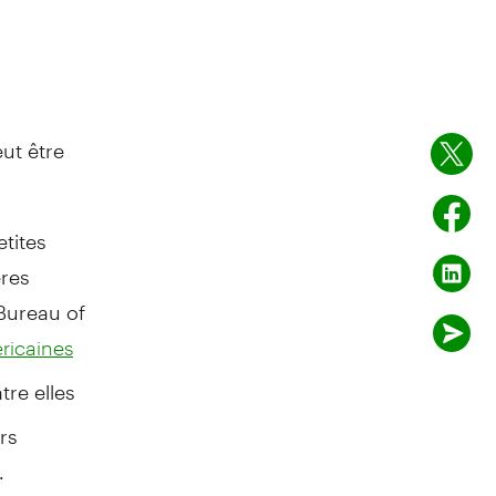
ut être
tites
ères
 Bureau of
éricaines
tre elles
rs
.