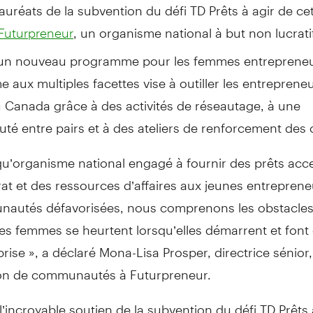
lauréats de la subvention du défi TD Prêts à agir de c
, un organisme national à but non lucrati
Futurpreneur
 un nouveau programme pour les femmes entrepreneu
aux multiples facettes vise à outiller les entreprene
 Canada grâce à des activités de réseautage, à une
é entre pairs et à des ateliers de renforcement des 
qu’organisme national engagé à fournir des prêts acce
t et des ressources d’affaires aux jeunes entreprene
autés défavorisées, nous comprenons les obstacles
es femmes se heurtent lorsqu’elles démarrent et font 
prise », a déclaré Mona-Lisa Prosper, directrice sénior,
ion de communautés à Futurpreneur.
l’incroyable soutien de la subvention du défi TD Prêts 