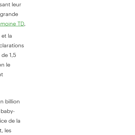
sant leur
 grande
,
rimoine TD
et la
clarations
 de 1,5
on le
nt
n billion
 baby-
ice de la
, les