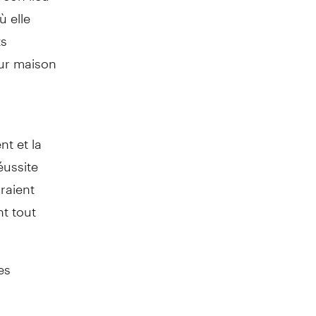
ù elle
ts
eur maison
nt et la
éussite
raient
t tout
es