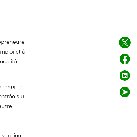
repreneure
emploi et à
égalité
 échapper
entrée sur
autre
 son lieu