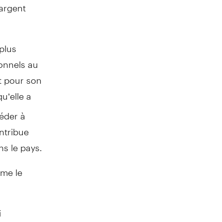
 argent
 plus
ionnels au
t pour son
u’elle a
éder à
ontribue
ns le pays.
ême le
i