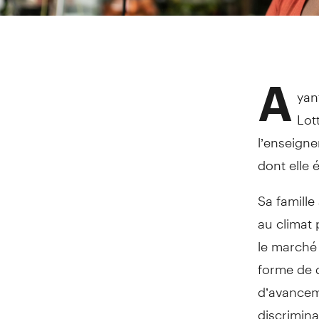
A
yan
Lot
l’enseigne
dont elle 
Sa famill
au climat 
le marché 
forme de d
d’avanceme
discrimina