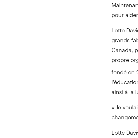
Maintenant
pour aider
Lotte Davi
grands fab
Canada, p
propre or
fondé en 
l’éducatio
ainsi à la 
« Je voula
changement
Lotte Dav