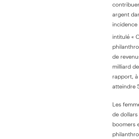
contribuen
argent da
incidence
intitulé «
philanthro
de revenu
milliard d
rapport, à
atteindre 
Les femmes
de dollars
boomers et
philanthro