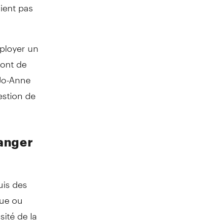
ient pas
éployer un
sont de
 Jo-Anne
estion de
hanger
uis des
çue ou
sité de la