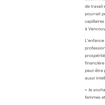
de travail
pourrait p
capillaire
à Vancouv
L’enfance 
profession
prospérité
financière
peut-être
aussi int
« Je souha
femmes et 