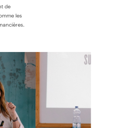
nt de
comme les
inancières.