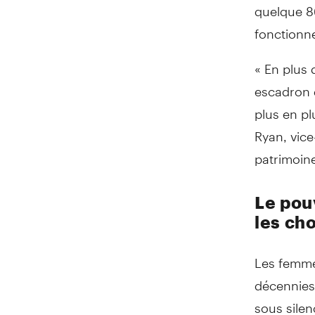
quelque 8
fonctionne
« En plus
escadron 
plus en pl
Ryan, vice
patrimoin
Le pouv
les ch
Les femme
décennies,
sous silen