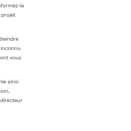
nformez-la
 projet
»
tteindre
t inconnu
dont vous
ie ainsi
ion,
 directeur
 possible