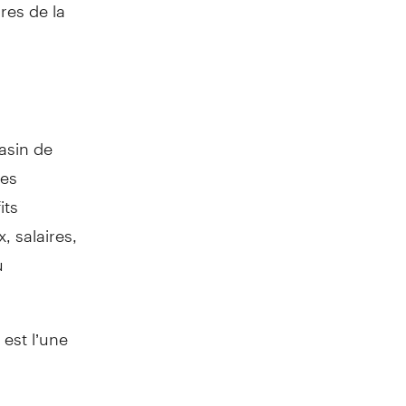
res de la
asin de
ses
its
, salaires,
u
est l’une
e petite