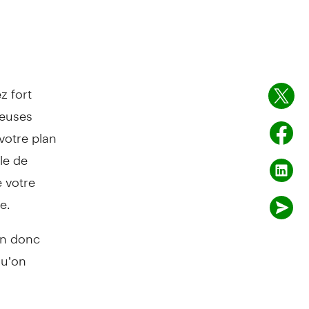
z fort
ueuses
votre plan
lle de
e votre
e.
on donc
qu’on