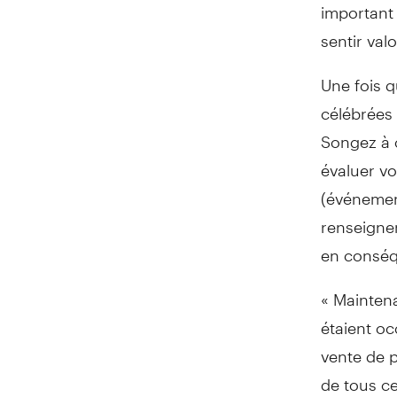
important 
sentir valo
Une fois q
célébrées 
Songez à c
évaluer vo
(événement
renseignem
en consé
« Maintena
étaient oc
vente de 
de tous ce