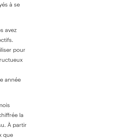
yés à se
es avez
ctifs.
liser pour
fructueux
re année
mois
hiffrée la
. À partir
x que