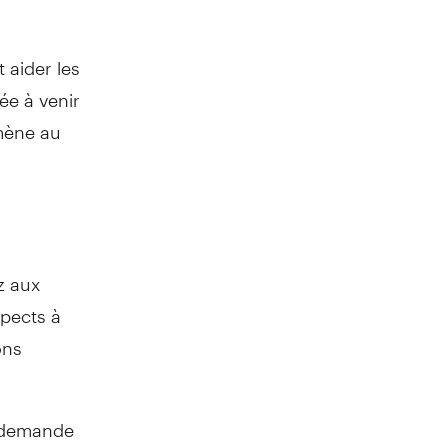
 aider les
ée à venir
amène au
z aux
spects à
ons
e demande