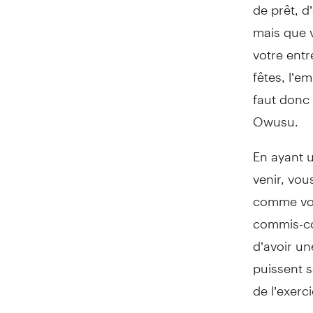
de prêt, d
mais que 
votre entr
fêtes, l’e
faut donc 
Owusu.
En ayant u
venir, vo
comme votr
commis-co
d’avoir u
puissent s
de l’exerci