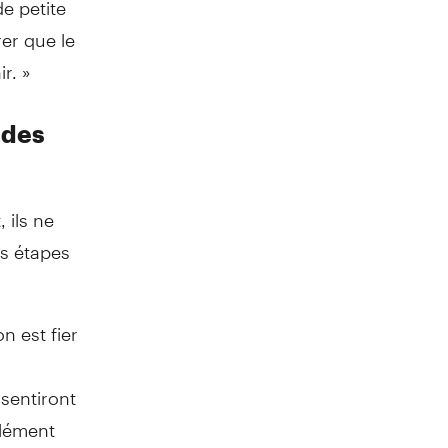
rer que le
r. »
 des
 ils ne
es étapes
n est fier
sentiront
élément