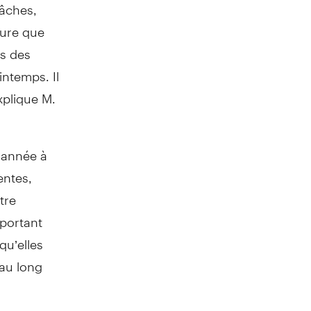
tâches,
ure que
ps des
intemps. Il
xplique M.
’année à
entes,
tre
portant
qu’elles
 au long