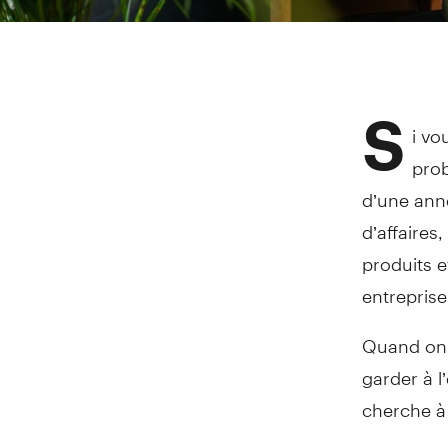
S
i vo
prob
d’une anné
d’affaires
produits e
entreprise
Quand on e
garder à l
cherche à