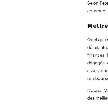
Selon Pete
communauté
Mettre
Quel que s
détail, et
finances. 
dégagés, c
assurance 
rembourse
D’après M.
des meill
« Le premi