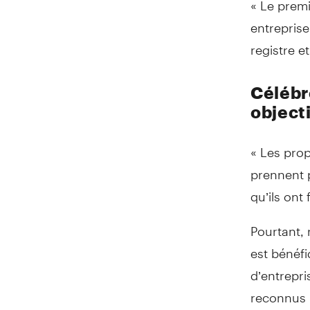
entreprise
registre e
Célébr
object
« Les prop
prennent p
qu’ils ont
Pourtant, 
est bénéfi
d’entrepri
reconnus p