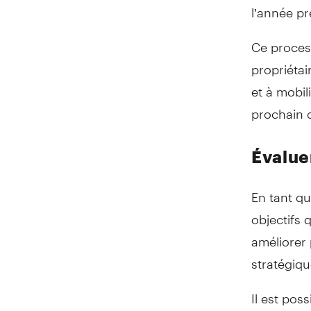
l’année pr
Ce process
propriétai
et à mobi
prochain 
Évalue
En tant qu
objectifs 
améliorer 
stratégiqu
Il est po