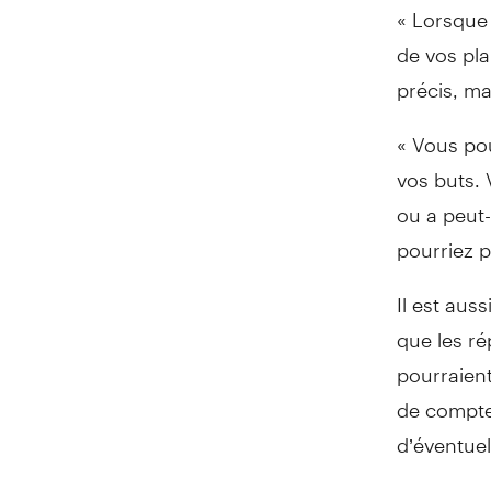
« Lorsque
de vos pla
précis, ma
« Vous po
vos buts. 
ou a peut
pourriez pr
Il est aus
que les r
pourraient
de compte
d’éventuell
« Personne