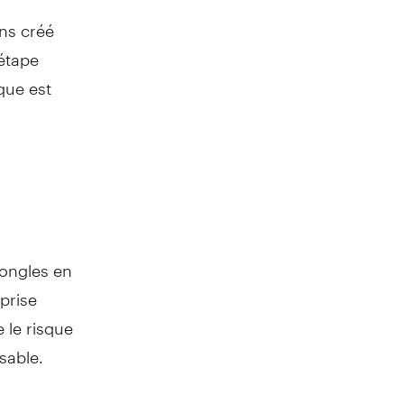
ns créé
 étape
que est
 ongles en
prise
 le risque
sable.