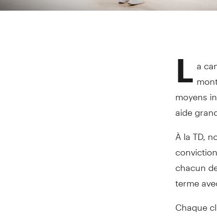
L
a ca
mont
moyens in
aide grand
À la TD, n
conviction
chacun de 
terme avec
Chaque cl