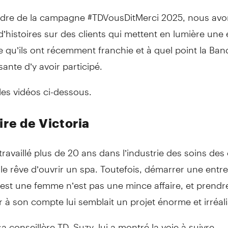
adre de la campagne #TDVousDitMerci 2025, nous avo
d’histoires sur des clients qui mettent en lumière une
 qu’ils ont récemment franchie et à quel point la Ban
ante d’y avoir participé.
es vidéos ci-dessous.
ire de Victoria
 travaillé plus de 20 ans dans l’industrie des soins des
le rêve d’ouvrir un spa. Toutefois, démarrer une entre
st une femme n’est pas une mince affaire, et prendre
ir à son compte lui semblait un projet énorme et irréali
sa conseillère TD, Suzy, lui a montré la voie à suivre.