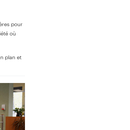
ières pour
iété où
un plan et