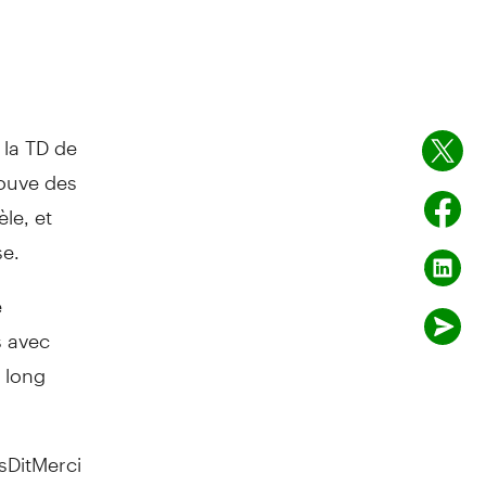
 la TD de
rouve des
le, et
se.
e
s avec
à long
sDitMerci