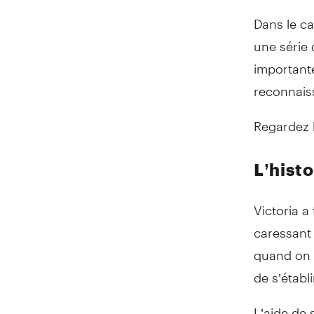
Dans le c
une série 
importante
reconnaiss
Regardez l
L’histo
Victoria a
caressant 
quand on e
de s’établ
L’aide de 