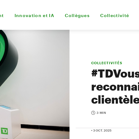
nt
Innovation et IA
Collègues
Collectivité
COLLECTIVITÉS
#TDVousD
reconnai
clientèl
3 MIN
• 3 OCT. 2025