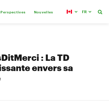
FR
Perspectives
Nouvelles
itMerci : La TD
ssante envers sa
e