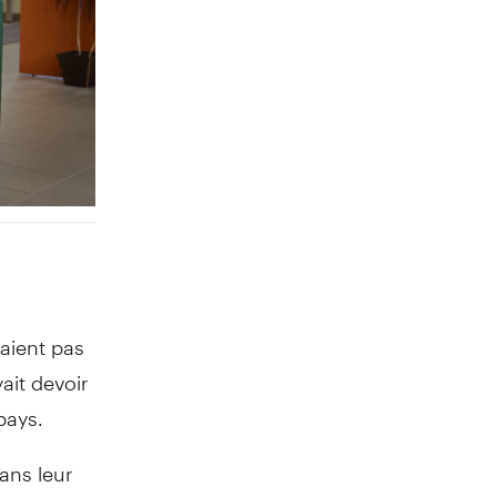
aient pas
yait devoir
pays.
dans leur