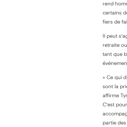
rend homm
certains 
fiers de fa
Il peut s’
retraite o
tant que b
événements
« Ce qui d
sont la pr
affirme Ty
C’est pour
accompagn
partie des