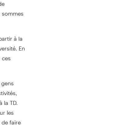
de
us sommes
artir à la
versité. En
à ces
s gens
tivités,
à la TD.
ur les
de faire