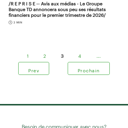
/R E P R I S E -- Avis aux médias - Le Groupe
Banque TD annoncera sous peu ses résultats
financiers pour le premier trimestre de 2026/
2 MIN
1
2
3
4
…
Prev
Prochain
Besoin de communiquer avec nous?