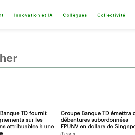
nt
Innovation et IA
Collègues
Collectivité
Banque TD fournit
Groupe Banque TD émettra 
gnements sur les
débentures subordonnées
ns attribuables à une
FPUNV en dollars de Singap
e
3 MIN