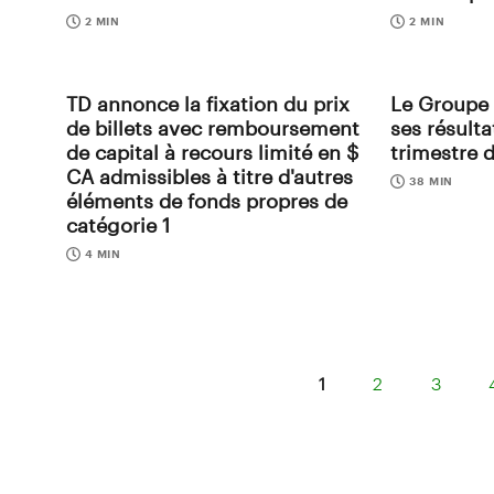
2 MIN
2 MIN
TD annonce la fixation du prix
Le Groupe
de billets avec remboursement
ses résult
de capital à recours limité en $
trimestre 
CA admissibles à titre d'autres
38 MIN
éléments de fonds propres de
catégorie 1
4 MIN
1
2
3