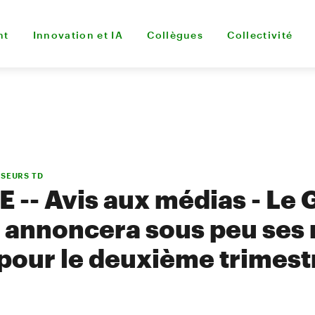
nt
Innovation et IA
Collègues
Collectivité
SSEURS TD
S E -- Avis aux médias - Le
annoncera sous peu ses r
 pour le deuxième trimest