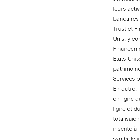
leurs acti
bancaires
Trust et 
Unis, y c
Financeme
États-Unis
patrimoin
Services b
En outre, 
en ligne d
ligne et d
totalisaie
inscrite à
symbole «