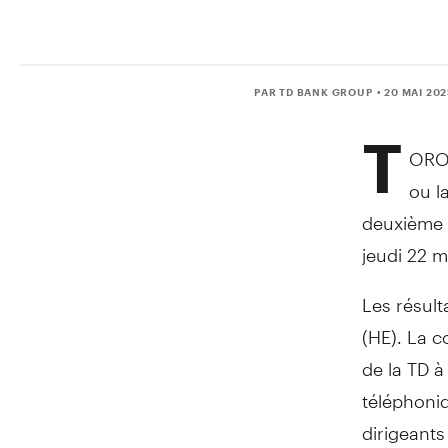
PAR TD BANK GROUP
• 20 MAI 20
T
ORO
ou l
deuxième t
jeudi 22 m
Les résult
(HE). La c
de la TD à
téléphoni
dirigeants