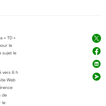
la « TD »
our le
 sujet le
é vers 6 h
site Web
férence
s de
 le