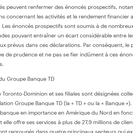
és peuvent renfermer des énoncés prospectifs, not
ns concernant les activités et le rendement financier 
. Les énoncés prospectifs sont soumis à de nombreux
tudes pouvant entraîner un écart considérable entre le
eux prévus dans ces déclarations. Par conséquent, le p
uve de prudence et ne pas se fier indûment à ces éno
s.
 du Groupe Banque TD
Toronto-Dominion et ses filiales sont désignées coll
llation Groupe Banque TD (la « TD » ou la « Banque »).
e banque en importance en Amérique du Nord en fonc
t elle offre ses services à plus de 27,9 millions de clie
sont regroupés dans quatre principaux secteurs qui e