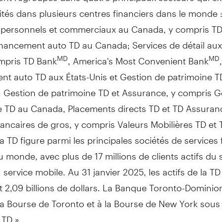
vités dans plusieurs centres financiers dans le monde 
 personnels et commerciaux au
Canada
, y compris T
Financement auto TD au
Canada
; Services de détail aux
ompris TD Bank
, America's Most Convenient Bank
,
MD
MD
nt auto TD aux États-Unis et
Gestion de
patrimoine T
;
Gestion de
patrimoine TD et Assurance, y compris
G
e TD au
Canada
, Placements directs TD et TD Assuranc
ancaires de gros, y compris Valeurs Mobilières TD et
la TD figure parmi les principales sociétés de services 
u monde, avec plus de 17 millions de clients actifs du 
u service mobile. Au 31 janvier 2025, les actifs de la TD
nt 2,09 billions de dollars. La Banque Toronto-Dominio
 la Bourse de
Toronto
et à la Bourse de New York sous 
 TD ».