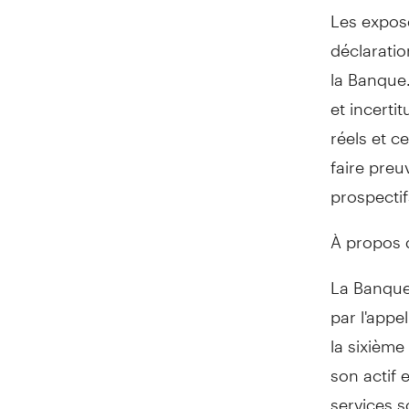
Les expos
déclaratio
la Banque
et incerti
réels et c
faire pre
prospectif
À propos
La Banque 
par l'appe
la sixièm
son actif e
services 