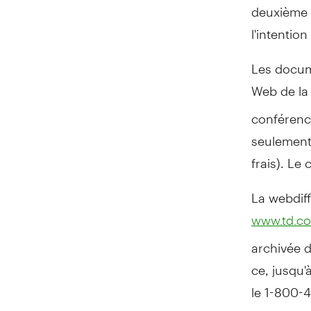
deuxième t
l'intentio
Les docum
Web de la 
conférenc
seulement
frais). Le
La webdiff
www.td.co
archivée d
ce, jusqu'
le 1-800-4