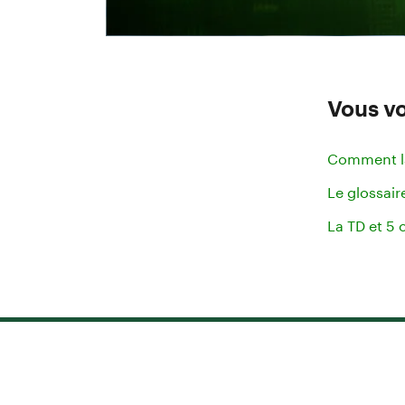
Vous vo
Comment la
Le glossair
La TD et 5 