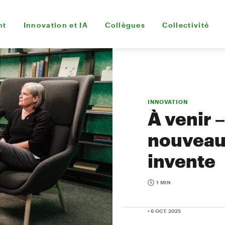
nt
Innovation et IA
Collègues
Collectivité
INNOVATION
À venir –
nouveau 
invente
1 MIN
• 6 OCT. 2025