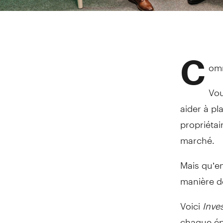
C
omm
Vou
aider à pl
propriéta
marché.
Mais qu’en
manière d
Voici
Inves
chaque ép