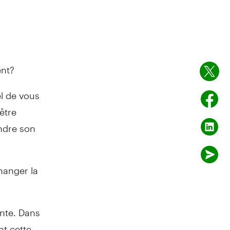
ent?
l de vous
être
endre son
changer la
nte. Dans
t cette