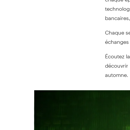
technologi
bancaires,
Chaque sem
échanges s
Écoutez la
découvrir 
automne.