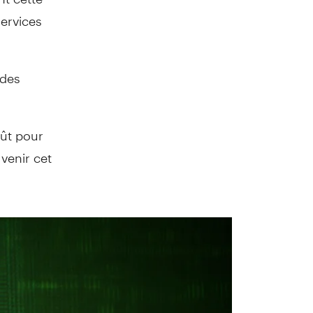
services
 des
fût pour
 venir cet