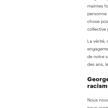
maintes fo
personne p
chose poss
collectiv
La vérité,
engagement
de notre s
des ans, l
George
racism
Nous nous
nous avon