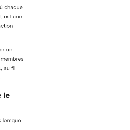
 où chaque
t, est une
action
par un
es membres
 au fil
.
 le
s lorsque