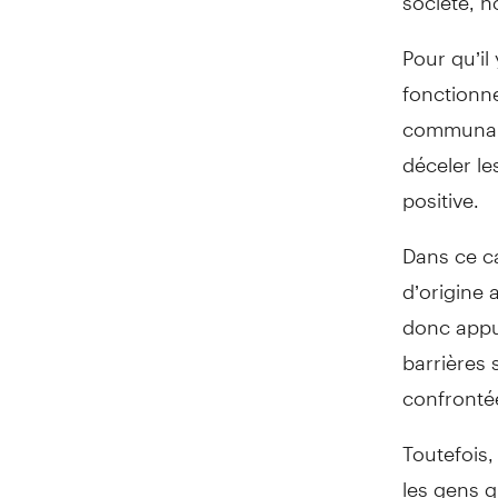
Pour qu’il
fonctionn
communauté
déceler le
positive.
Dans ce c
d’origine 
donc appu
barrières 
confrontée
Toutefois,
les gens q