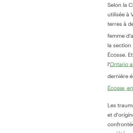
Selon la C
utilisée à
terres à 
femme d’af
la sectio
Écosse. Et
l’
Ontario a
dernière 
Écosse, e
Les traum
et d’origi
confronté
société, 