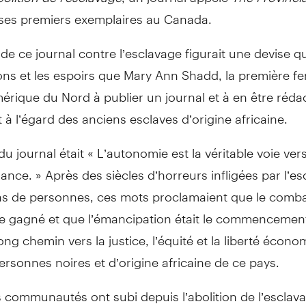
 ses premiers exemplaires au Canada.
de ce journal contre l’esclavage figurait une devise qui
ions et les espoirs que Mary Ann Shadd, la première 
érique du Nord à publier un journal et à en être rédac
t à l’égard des anciens esclaves d’origine africaine.
du journal était « L’autonomie est la véritable voie ver
ance. » Après des siècles d’horreurs infligées par l’e
ns de personnes, ces mots proclamaient que le combat
e gagné et que l’émancipation était le commencement
 long chemin vers la justice, l’équité et la liberté écon
ersonnes noires et d’origine africaine de ce pays.
 communautés ont subi depuis l’abolition de l’esclav