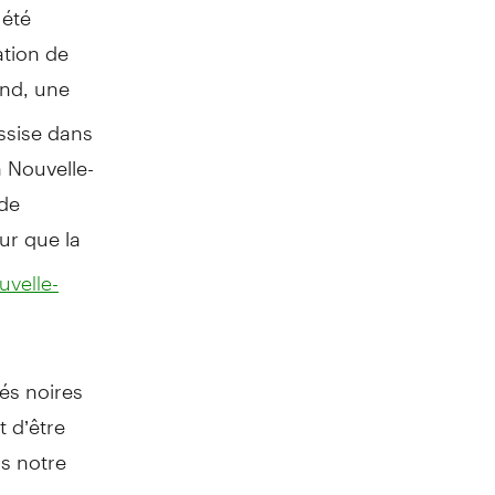
 été
ation de
ond, une
assise dans
 Nouvelle-
 de
our que la
uvelle-
és noires
t d’être
s notre