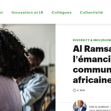
nt
Innovation et IA
Collègues
Collectivité
DIVERSITY & INCLUSION
Al Ramsa
l’émanci
communau
africain
8 MIN
PAR AL RAMSAY
VICE-PRÉSIDENT 