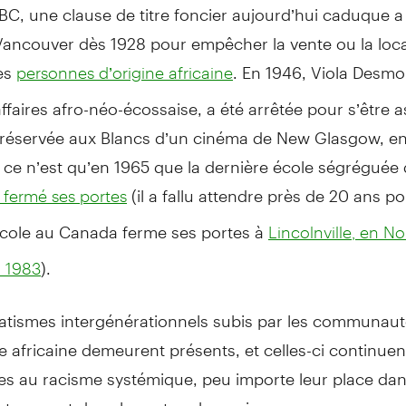
BC, une clause de titre foncier aujourd’hui caduque a
 Vancouver dès 1928 pour empêcher la vente ou la loc
des
. En 1946, Viola Desm
personnes d’origine africaine
faires afro-néo-écossaise, a été arrêtée pour s’être 
n réservée aux Blancs d’un cinéma de New Glasgow, en
 ce n’est qu’en 1965 que la dernière école ségréguée
(il a fallu attendre près de 20 ans p
 fermé ses portes
école au Canada ferme ses portes à
Lincolnville, en No
).
n 1983
atismes intergénérationnels subis par les communaut
ne africaine demeurent présents, et celles-ci continuen
es au racisme systémique, peu importe leur place dan
notamment dans le secteur bancaire.