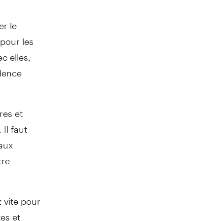
er le
pour les
c elles,
idence
res et
Il faut
aux
tre
 vite pour
es et