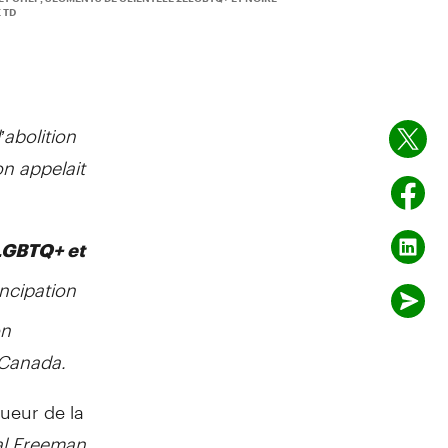
 TD
’abolition
on appelait
ELGBTQ+ et
ancipation
on
 Canada.
ueur de la
al Freeman