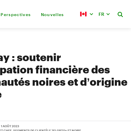
FR
Perspectives
Nouvelles
y : soutenir
pation financière des
tés noires et d’origine
e
• 1 AOÛT 2023
ET CHEF, SEGMENTS DE CLIENTÈLE 2ELGBTQ+ ET NOIRE