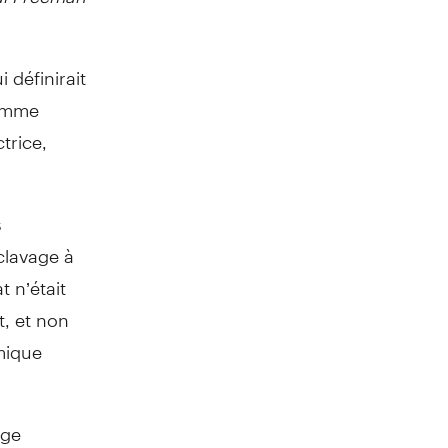
 définirait
femme
trice,
s
sclavage à
 n’était
, et non
omique
age