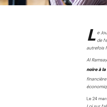
L
e Jou
de l’
autrefois 
Al Ramsay
noire à la
financière
économiqu
Le 24 mars
Loi sur l’a