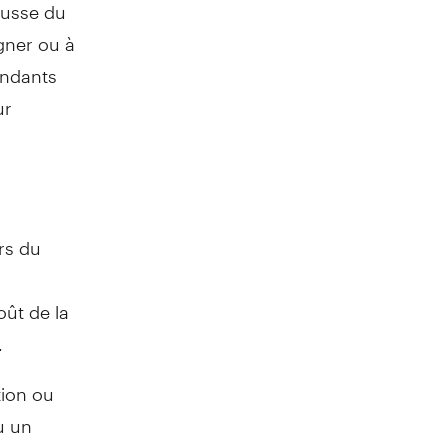
ausse du
gner ou à
pondants
ur
rs du
oût de la
.
tion ou
u un