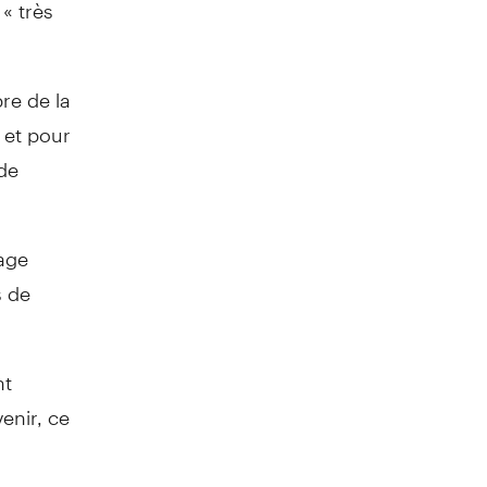
« très
re de la
, et pour
 de
age
s de
nt
enir, ce