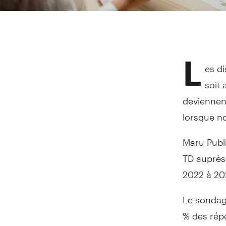
L
es di
soit 
deviennent
lorsque no
Maru Publi
TD auprès
2022 à 20
Le sondage
% des rép