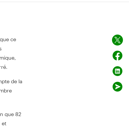
 que ce
s
omique,
rré.
mpte de la
embre
en que 82
 et