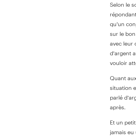
Selon le s
répondants
qu’un conj
sur le bo
avec leur 
d’argent 
vouloir at
Quant aux 
situation 
parlé d’a
après.
Et un peti
jamais eu 