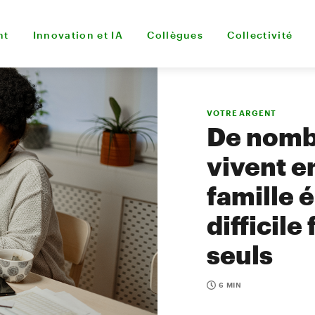
nt
Innovation et IA
Collègues
Collectivité
VOTRE ARGENT
De nomb
vivent e
famille 
difficil
seuls
6 MIN