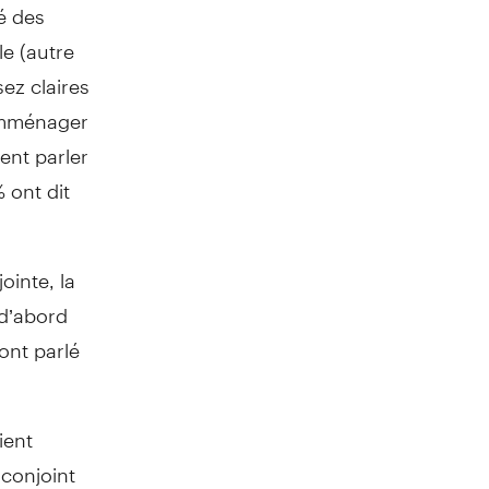
é des
e (autre
ez claires
 emménager
ent parler
 ont dit
ointe, la
 d’abord
ont parlé
ient
 conjoint