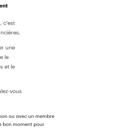
ent
 c’est
ancières.
er une
e le
s et le
ulez-vous