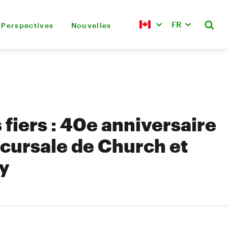
FR
Perspectives
Nouvelles
 fiers : 40e anniversaire
ccursale de Church et
y