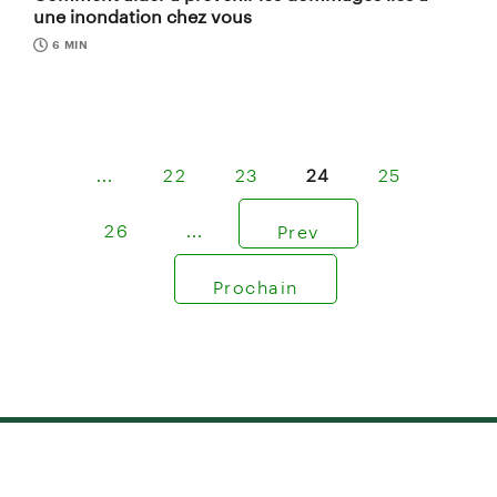
une inondation chez vous
6 MIN
…
22
23
24
25
26
…
Prev
Prochain
Besoin de communiquer avec nous?