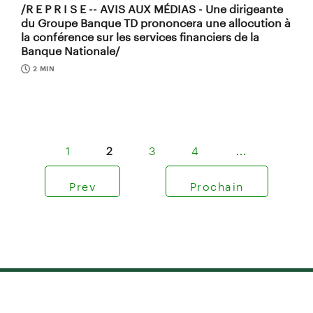
/R E P R I S E -- AVIS AUX MÉDIAS - Une dirigeante
du Groupe Banque TD prononcera une allocution à
la conférence sur les services financiers de la
Banque Nationale/
2 MIN
1
2
3
4
…
Prev
Prochain