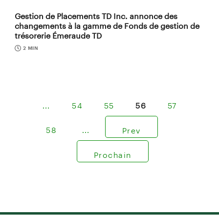
Gestion de Placements TD Inc. annonce des
changements à la gamme de Fonds de gestion de
trésorerie Émeraude TD
2 MIN
…
54
55
56
57
58
…
Prev
Prochain