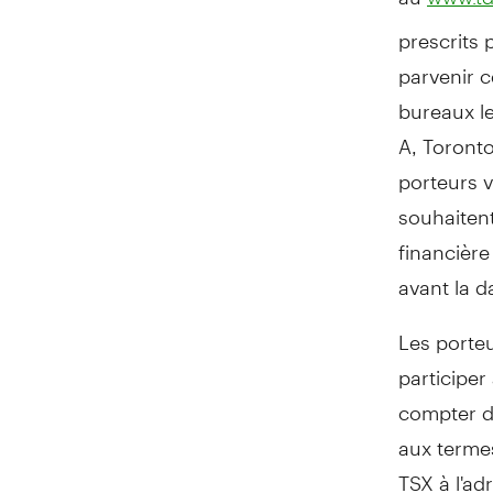
prescrits 
parvenir c
bureaux le
A,
Toronto
porteurs v
souhaitent
financière
avant la d
Les porteu
participer
compter du
aux termes
TSX à l'ad