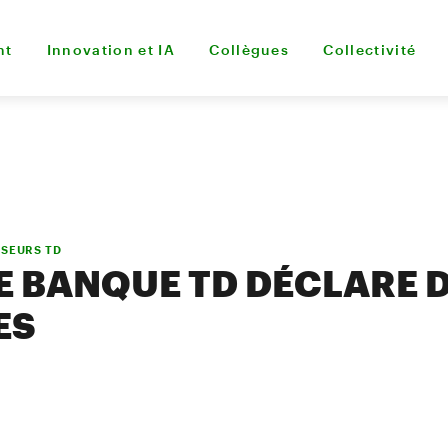
nt
Innovation et IA
Collègues
Collectivité
SSEURS TD
E BANQUE TD DÉCLARE 
ES