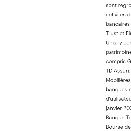
sont regr
activités 
bancaires
Trust et 
Unis, y c
patrimoin
compris
G
TD Assuran
Mobilières
banques n
d'utilisat
janvier 202
Banque To
Bourse d