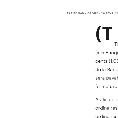
PAR TD BANK GROUP
• 26 FÉVR. 
(T
T
(« la Banq
cents (1,0
de la Banq
sera payab
fermeture 
Au lieu de
ordinaires
ordinaire