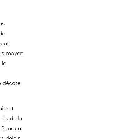
ns
 de
peut
urs moyen
 le
e décote
aitent
rès de la
a Banque,
es délais