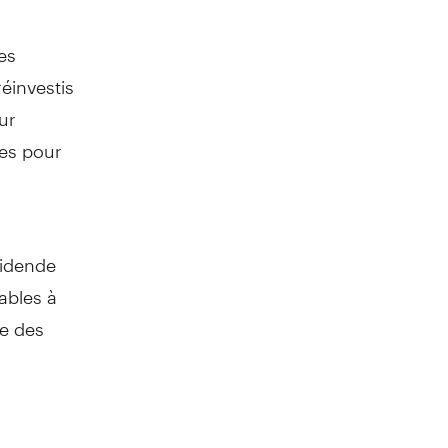
es
réinvestis
ur
ves pour
vidende
ables à
re des