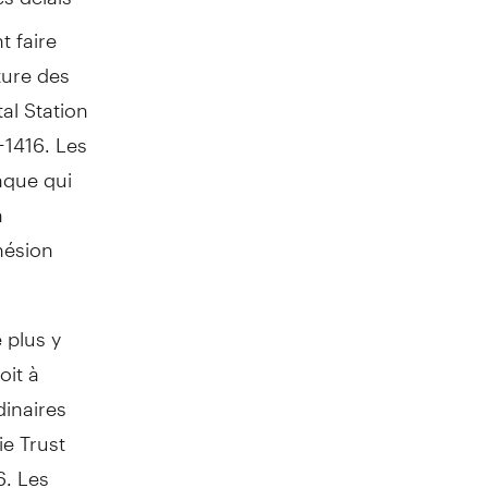
t faire
ture des
tal Station
-1416. Les
anque qui
n
dhésion
 plus y
oit à
dinaires
ie Trust
6. Les