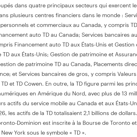
oupés dans quatre principaux secteurs qui exercent l
dans plusieurs centres financiers dans le monde : Serv
 personnels et commerciaux au
Canada
, y compris T
Financement auto TD au
Canada
; Services bancaires au
ompris Financement auto TD aux États-Unis et
Gestion 
e TD aux États-Unis;
Gestion de
patrimoine et Assuran
estion de
patrimoine TD au
Canada
, Placements direc
ce; et Services bancaires de gros, y compris Valeurs
 TD et TD Cowen. En outre, la TD figure parmi les prin
umériques en Amérique du Nord, avec plus de 13 mil
eurs actifs du service mobile au
Canada
et aux États-Un
6, les actifs de la TD totalisaient 2,1 billions de dollars
ronto-Dominion est inscrite à la Bourse de
Toronto
et
e
New York
sous le symbole « TD ».