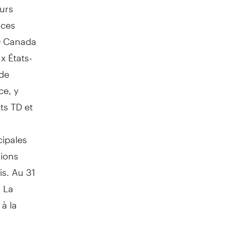
eurs
ices
D Canada
x États-
de
ce, y
ts TD et
cipales
lions
is. Au 31
. La
 à la