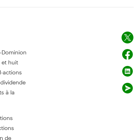
-Dominion
et huit
l-actions
 dividende
s à la
tions
ctions
an de