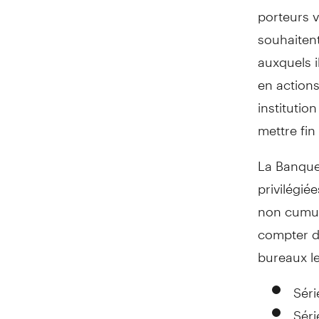
porteurs v
souhaitent
auxquels i
en actions
institutio
mettre fin
La Banque
privilégié
non cumula
compter du
bureaux le
Séri
Séri