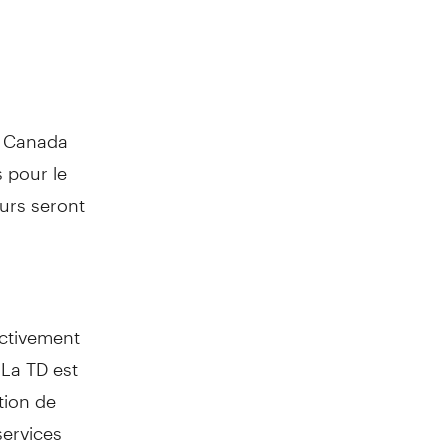
u
Canada
s pour le
turs seront
ectivement
 La TD est
tion de
 services