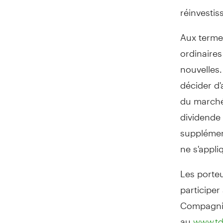
réinvestis
Aux termes
ordinaires
nouvelles.
décider d'
du marché
dividende 
supplémen
ne s'appli
Les porteu
participer
Compagnie
au
www.td