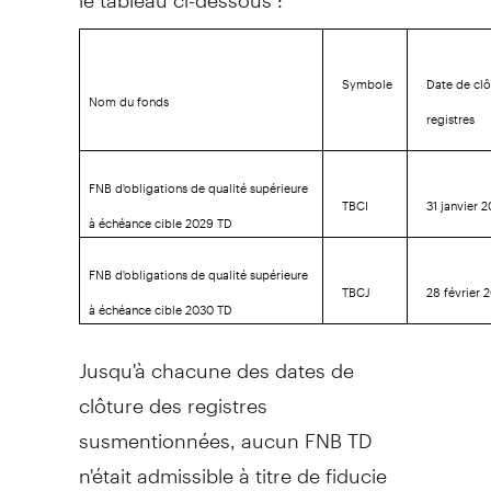
Symbole
Date de clô
Nom du fonds
registres
FNB d'obligations de qualité supérieure
TBCI
31 janvier 
à échéance cible 2029 TD
FNB d'obligations de qualité supérieure
TBCJ
28 février 
à échéance cible 2030 TD
Jusqu'à chacune des dates de
clôture des registres
susmentionnées, aucun FNB TD
n'était admissible à titre de fiducie