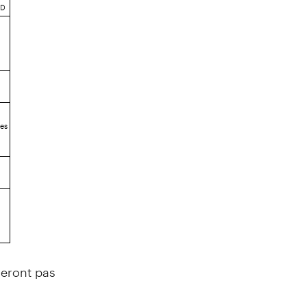
TD
nes
geront pas