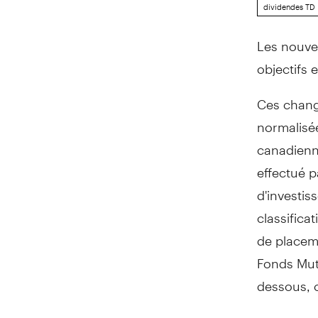
dividendes TD
Les nouve
objectifs 
Ces chang
normalisée
canadienn
effectué p
d'investis
classifica
de placem
Fonds Mut
dessous, 
Changement