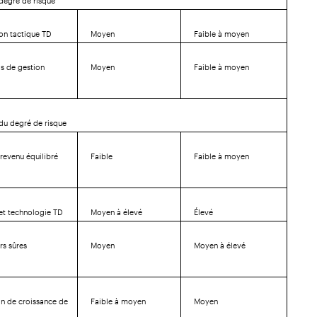
on tactique TD
Moyen
Faible à moyen
s de gestion
Moyen
Faible à moyen
du degré de risque
 revenu équilibré
Faible
Faible à moyen
et technologie TD
Moyen à élevé
Élevé
rs sûres
Moyen
Moyen à élevé
D
n de croissance de
Faible à moyen
Moyen