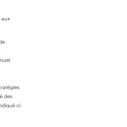
 aux
de
s
nnuel
tratégies
ié des
ndiqué ci-