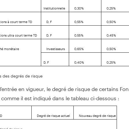
Institutionnelle
0,30 %
0,25 %
tions à court terme TD
D, F
0,55 %
0,50 %
tions ultra court terme TD
D, F
0,55 %
0,45 %
hé monétaire
Investisseurs
0,65 %
0,50 %
D, F
0,40 %
0,25 %
 des degrés de risque
d'entrée en vigueur, le degré de risque de certains Fo
comme il est indiqué dans le tableau ci-dessous :
TD
Degré de risque actuel
Nouveau degré de risque
degré de risque