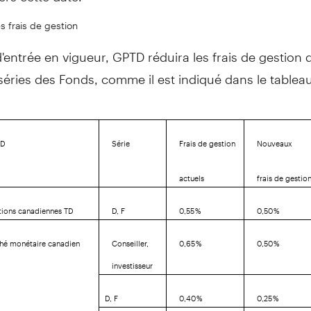
 frais de gestion
d'entrée en vigueur, GPTD réduira les frais de gestion 
séries des Fonds, comme il est indiqué dans le tableau
TD
Série
Frais de gestion
Nouveaux
actuels
frais de gestio
tions canadiennes TD
D, F
0,55 %
0,50 %
hé monétaire canadien
Conseiller,
0,65 %
0,50 %
investisseur
D, F
0,40 %
0,25 %