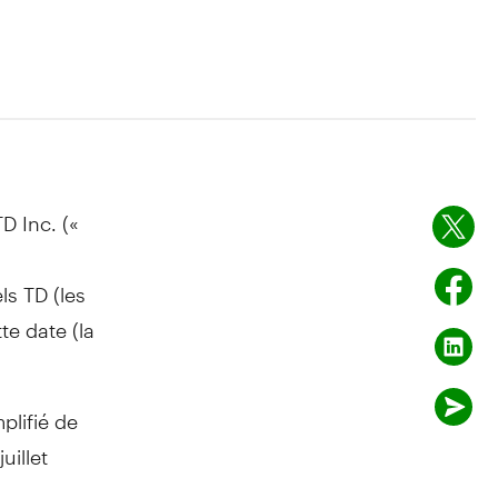
D Inc. («
s TD (les
te date (la
plifié de
uillet