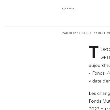
8 MIN
PAR TD BANK GROUP
• 17 JUILL. 
T
ORO
GPTD
aujourd'h
« Fonds »)
« date d'e
Les change
Fonds Mutu
2023 ou ve