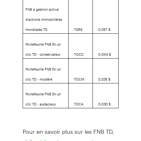
FNB à gestion active
d'actions immobilières
mondiales TD
TGRE
0,057 $
Portefeuille FNB En un
clic TD - conservateur
TOCC
0,040 $
Portefeuille FNB En un
clic TD - modéré
TOCM
0,035 $
Portefeuille FNB En un
clic TD - audacieux
TOCA
0,030 $
Pour en savoir plus sur les FNB TD,
visitez