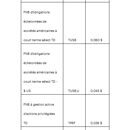
FNB d'obligations
échelonnées de
sociétés américaines à
court terme sélect TD
TUSB
0,060 $
FNB d'obligations
échelonnées de
sociétés américaines à
court terme sélect TD -
$ US
TUSB.U
0,045 $
FNB à gestion active
d'actions privilégiées
TD
TPRF
0,039 $