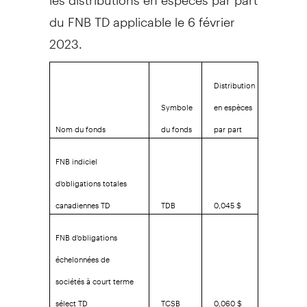
du FNB TD applicable le 6 février
2023.
Distribution
Symbole
en espèces
Nom du fonds
du fonds
par part
FNB indiciel
d'obligations totales
canadiennes TD
TDB
0,045 $
FNB d'obligations
échelonnées de
sociétés à court terme
sélect TD
TCSB
0,060 $