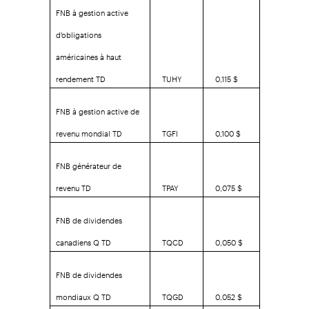
FNB à gestion active
d'obligations
américaines à haut
rendement TD
TUHY
0,115 $
FNB à gestion active de
revenu mondial TD
TGFI
0,100 $
FNB générateur de
revenu TD
TPAY
0,075 $
FNB de dividendes
canadiens Q TD
TQCD
0,050 $
FNB de dividendes
mondiaux Q TD
TQGD
0,052 $