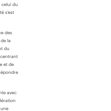
à celui du
té s'est
ce des
 de la
nt du
ncentrant
e et de
 répondre
nte avec
lération
r une