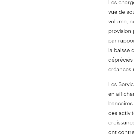
vue de sou
volume, n
provision 
par rappor
la baisse 
dépréciés 
créances r
Les Servic
en affich
bancaires
des activit
croissance
ont contre