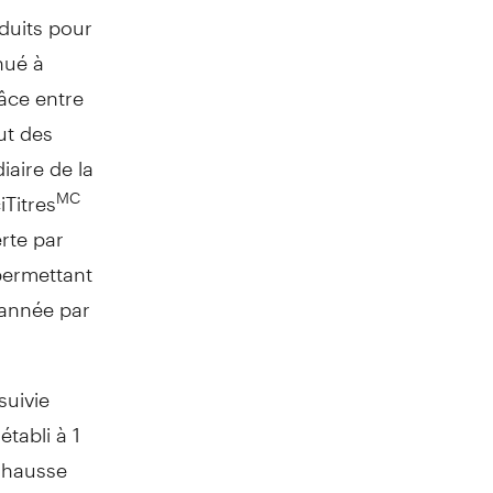
duits pour
inué à
râce entre
ut des
iaire de la
Titres
MC
erte par
permettant
 année par
suivie
établi à 1
n hausse