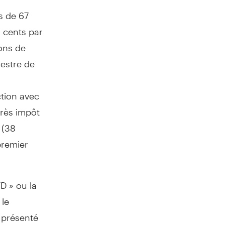
s de 67
 cents
par
ions de
mestre de
ction avec
près impôt
 (38
premier
D » ou la
 le
e présenté