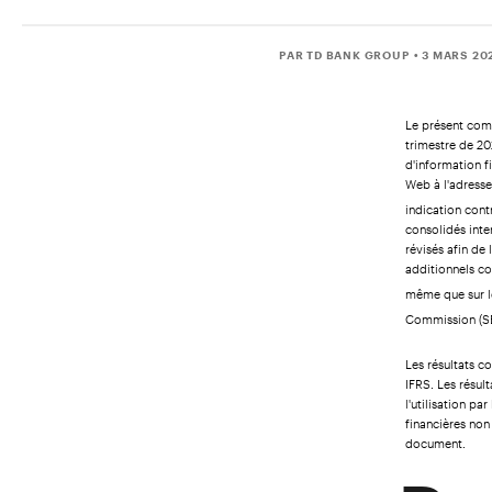
PAR TD BANK GROUP
• 3 MARS 20
Le présent comm
trimestre de 20
d'information f
Web à l'adress
indication cont
consolidés inte
révisés afin de
additionnels co
même que sur le
Commission (SE
Les résultats 
IFRS. Les résul
l'utilisation p
financières non
document.