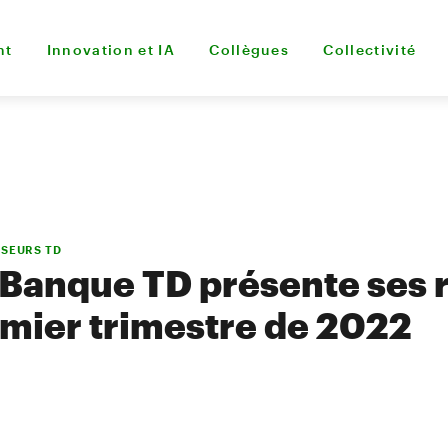
nt
Innovation et IA
Collègues
Collectivité
SSEURS TD
Banque TD présente ses r
emier trimestre de 2022