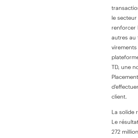
transactio
le secteur
renforcer 
autres au 
virements 
plateform
TD, une no
Placements
d'effectu
client.
La solide 
Le résulta
272 millio