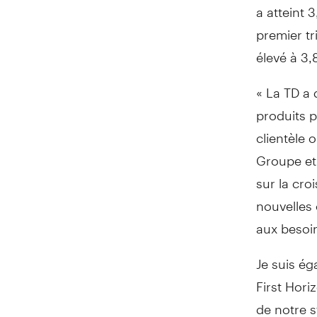
a atteint 
premier tr
élevé à 3,
« La TD a 
produits p
clientèle 
Groupe et
sur la cro
nouvelles
aux besoin
Je suis ég
First Hori
de notre s