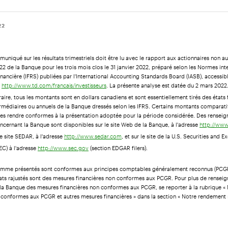
22
uniqué sur les résultats trimestriels doit être lu avec le rapport aux actionnaires non a
22 de la Banque pour les trois mois clos le 31 janvier 2022, préparé selon les Normes int
inancière (IFRS) publiées par l'International Accounting Standards Board (IASB), accessibl
e
. La présente analyse est datée du 2 mars 2022
http://www.td.com/francais/investisseurs
raire, tous les montants sont en dollars canadiens et sont essentiellement tirés des états 
rmédiaires ou annuels de la Banque dressés selon les IFRS. Certains montants comparati
 les rendre conformes à la présentation adoptée pour la période considérée. Des rensei
ncernant la Banque sont disponibles sur le site Web de la Banque, à l'adresse
http://ww
 site SEDAR, à l'adresse
, et sur le site de la U.S. Securities and 
http://www.sedar.com
C) à l'adresse
(section EDGAR filers).
http://www.sec.gov
comme présentés sont conformes aux principes comptables généralement reconnus (PCGR
tats rajustés sont des mesures financières non conformes aux PCGR. Pour plus de rensei
ar la Banque des mesures financières non conformes aux PCGR, se reporter à la rubrique «
 conformes aux PCGR et autres mesures financières » dans la section « Notre rendement 