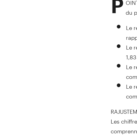
P
OIN
du p
Le r
rapp
Le r
1,83
Le r
comp
Le r
comp
RAJUSTEM
Les chiffr
comprenne