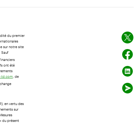
udité du premier
ernationales
e sur notre site
. Sauf
financiers
fs ont été
gnements
, de
w.td.com
Exchange
), en vertu des
gnements sur
 Mesures
» du présent