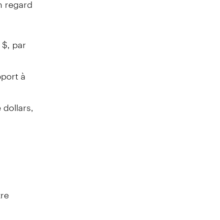
 regard
 $, par
pport à
 dollars,
tre