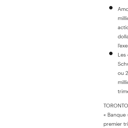
Amor
mill
acti
doll
l'ex
Les 
Sch
ou
2
mill
trim
TORONTO
« Banque »
premier tr