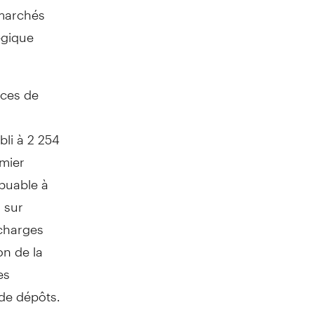
 marchés
égique
ices de
bli à 2 254
emier
ibuable à
 sur
charges
on de la
es
 de dépôts.
ents en