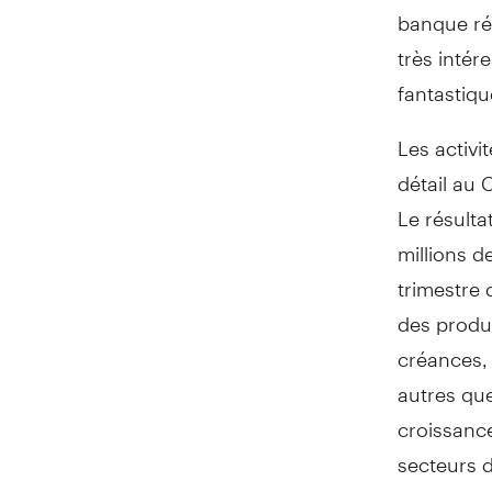
banque ré
très intér
fantastiqu
Les activi
détail au
Le résulta
millions d
trimestre 
des produi
créances,
autres que
croissance
secteurs d
Les charg