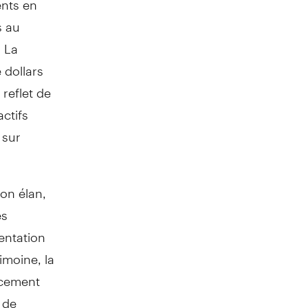
s au
 La
 dollars
 reflet de
actifs
 sur
on élan,
es
entation
imoine, la
acement
 de