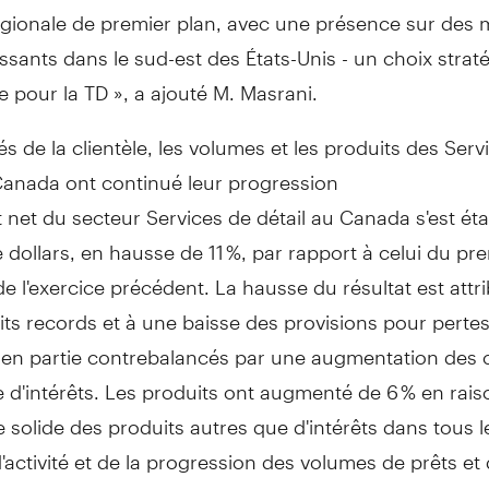
gionale de premier plan, avec une présence sur des
essants dans le sud-est des États-Unis - un choix strat
e pour la TD », a ajouté M. Masrani.
tés de la clientèle, les volumes et les produits des Serv
Canada
ont continué leur progression
t net du secteur Services de détail au
Canada
s'est éta
e dollars, en hausse de 11 %, par rapport à celui du pr
de l'exercice précédent. La hausse du résultat est attr
ts records et à une baisse des provisions pour pertes
 en partie contrebalancés par une augmentation des 
 d'intérêts. Les produits ont augmenté de 6 % en rais
 solide des produits autres que d'intérêts dans tous l
'activité et de la progression des volumes de prêts et
es ont augmenté de 8 %, témoignant des investissem