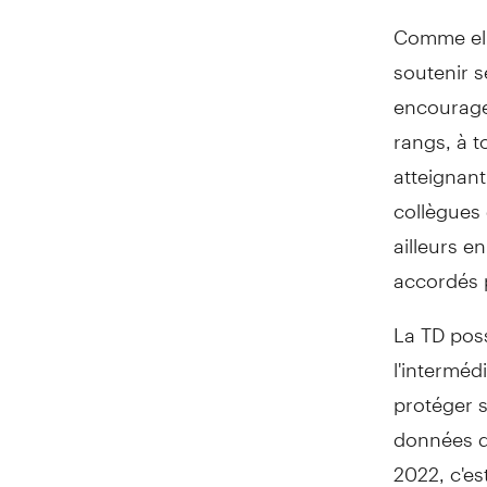
Comme elle
soutenir 
encourage 
rangs, à t
atteignant
collègues
ailleurs 
accordés 
La TD poss
l'interméd
protéger s
données de
2022, c'es