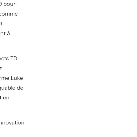
TD pour
e comme
t
ant à
vets TD
t
firme
Luke
rquable de
t en
innovation