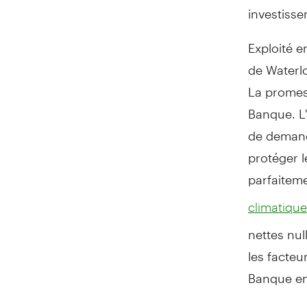
investisse
Exploité e
de Waterl
La promess
Banque. L'
de demande
protéger l
parfaitem
climatique
nettes nul
les facte
Banque e
« Pour que