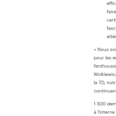
effi
fair
carb
fasc
atté
« Nous so
pour les 
l'enthousi
Wolkiewic
la TD, not
continuant
1 500 dem
à l'interne