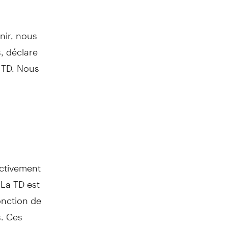
enir, nous
, déclare
 TD. Nous
ectivement
 La TD est
nction de
s. Ces