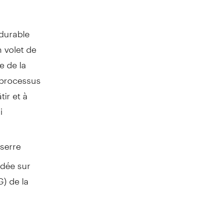
 durable
 volet de
e de la
 processus
ir et à
i
 serre
ndée sur
) de la
iser