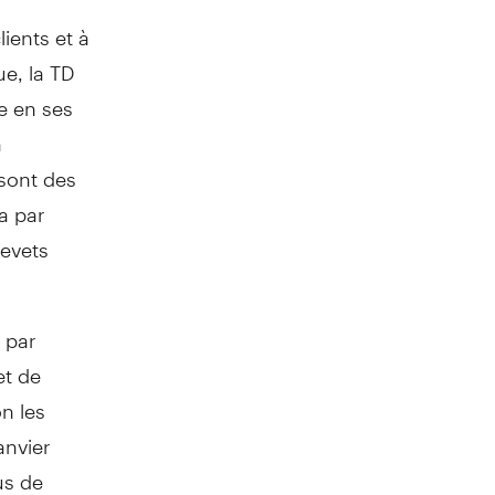
ients et à
e, la TD
le en ses
n
 sont des
 a par
revets
 par
et de
on les
anvier
us de