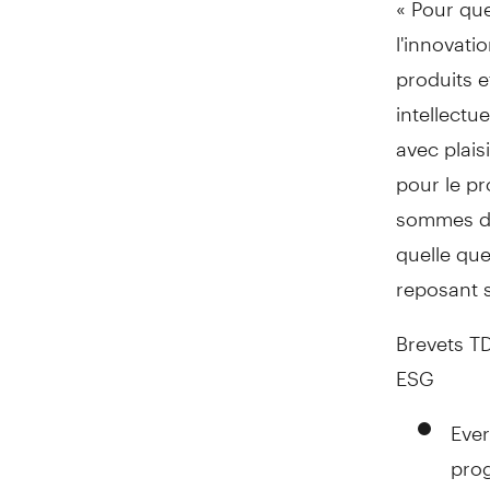
l'innovati
produits e
intellectu
avec plai
pour le p
sommes dé
quelle que
reposant 
Brevets TD
ESG
Ever
pro