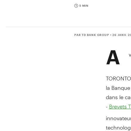
5 MIN
PAR TD BANK GROUP
• 26 JANV. 2
A
TORONTO
la Banque
dans le c
-
Brevets 
innovateur
technologi