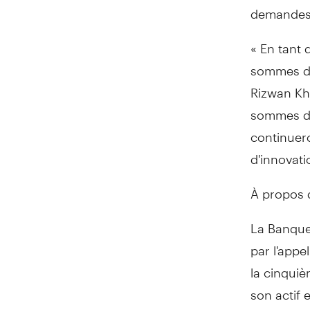
demandes 
« En tant 
sommes dét
Rizwan Kh
sommes do
continuer
d'innovati
À propos
La Banque 
par l'appe
la cinqui
son actif e