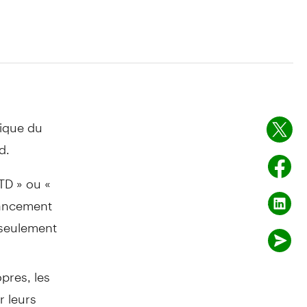
ique du
d.
TD » ou «
nancement
 seulement
pres, les
r leurs