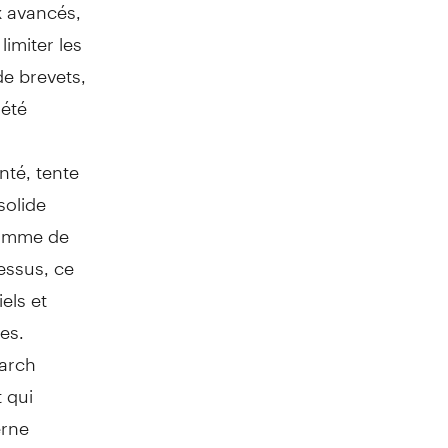
x avancés,
imiter les
de brevets,
iété
nté, tente
solide
gramme de
essus, ce
iels et
es.
earch
 qui
erne