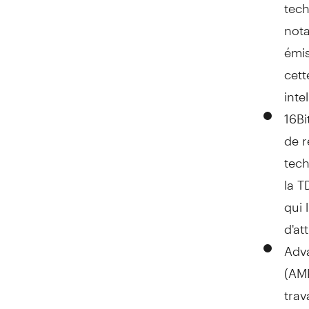
tech
nota
émis
cett
inte
16Bi
de r
tech
la T
qui 
d'at
Adva
(AMP
trav