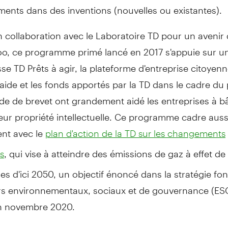
ments dans des inventions (nouvelles ou existantes).
n collaboration avec le Laboratoire TD pour un avenir
oo, ce programme primé lancé en 2017 s'appuie sur un
e TD Prêts à agir, la plateforme d'entreprise citoyenn
aide et les fonds apportés par la TD dans le cadre du
 de brevet ont grandement aidé les entreprises à bât
eur propriété intellectuelle. Ce programme cadre auss
ent avec le
plan d'action de la TD sur les changements
, qui vise à atteindre des émissions de gaz à effet de
s
les d'ici 2050, un objectif énoncé dans la stratégie fo
urs environnementaux, sociaux et de gouvernance (ESG
n novembre 2020.
 ces entreprises progressent, il est essentiel de favor