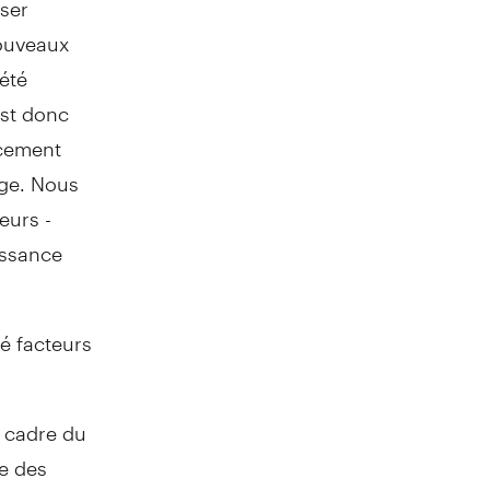
nouveaux
iété
est donc
ncement
age. Nous
eurs -
issance
é facteurs
e cadre du
e des