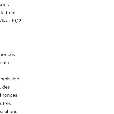
 sous
du total
 % et 19,12
énoncés
ent et
ommission
, des
 énoncés
autres
ositions