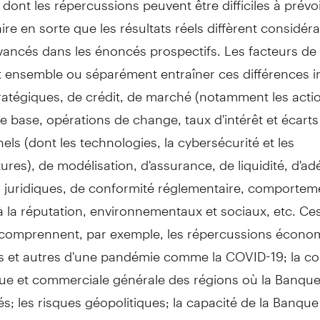
ire en sorte que les résultats réels diffèrent considé
ancés dans les énoncés prospectifs. Les facteurs de 
 ensemble ou séparément entraîner ces différences in
ratégiques, de crédit, de marché (notamment les acti
e base, opérations de change, taux d'intérêt et écarts
els (dont les technologies, la cybersécurité et les
tures), de modélisation, d'assurance, de liquidité, d'a
, juridiques, de conformité réglementaire, comportem
 à la réputation, environnementaux et sociaux, etc. Ce
 comprennent, par exemple, les répercussions écono
es et autres d'une pandémie comme la COVID-19; la c
e et commerciale générale des régions où la Banque
tés; les risques géopolitiques; la capacité de la Banque 
gies à long terme et ses principales priorités stratégiq