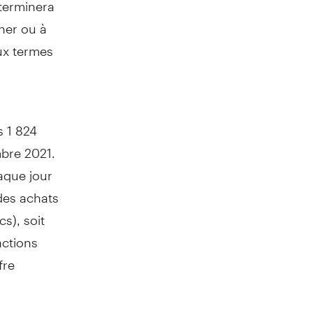
terminera
iner ou à
aux termes
s 1 824
mbre 2021.
haque jour
 des achats
s), soit
actions
fre