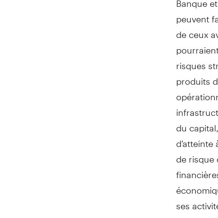
peuvent fa
de ceux av
pourraient
risques st
produits d
opérationn
infrastruc
du capital
d'atteinte
de risque
financièr
économiqu
ses activi
ses straté