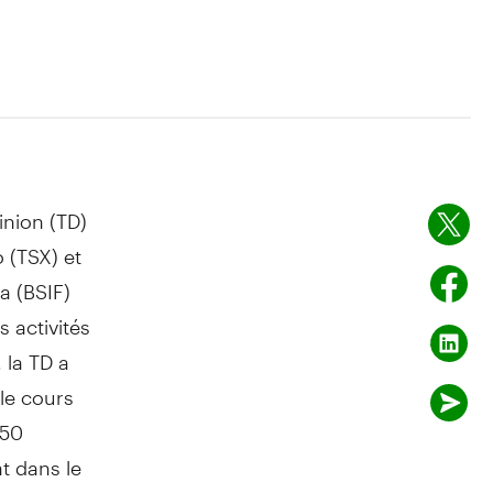
inion (TD)
o
(TSX) et
a
(BSIF)
 activités
 la TD a
 le cours
 50
at dans le