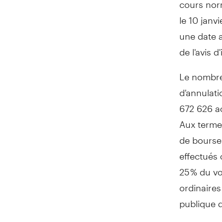
cours nor
le 10 janv
une date a
de l'avis 
Le nombre
d'annulati
672 626 ac
Aux termes
de bourse,
effectués 
25 % du v
ordinaires
publique d