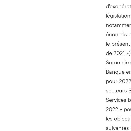
d'exonérat
législatio
notamment 
énoncés p
le présent
de 2021 »
Sommaire 
Banque en 
pour 2022 
secteurs S
Services b
2022 » pou
les object
suivantes 