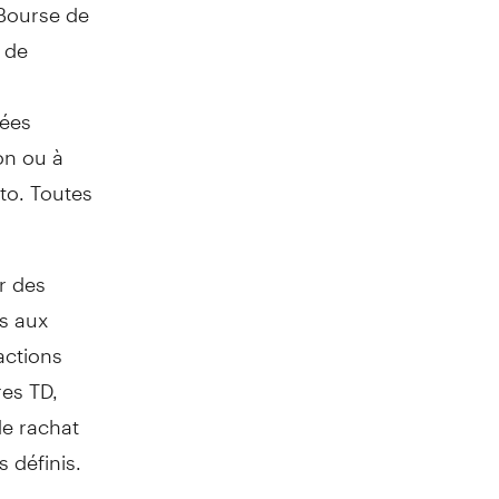
 Bourse de
 de
tées
on ou à
to
. Toutes
r des
ts aux
'actions
res TD,
de rachat
 définis.