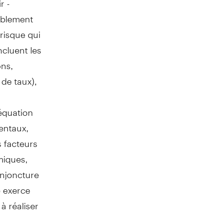
rablement
risque qui
cluent les
ons,
 de taux),
déquation
entaux,
s facteurs
miques,
onjoncture
 exerce
à réaliser
ues à