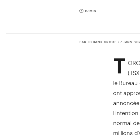
10 MIN
PAR TD BANK GROUP
• 7 JANV. 20
T
ORO
(TSX
le Bureau 
ont approu
annoncée p
l'intentio
normal des
millions d