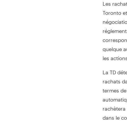
Les rachat
Toronto
et
négociatio
réglementa
correspon
quelque au
les action
La TD déte
rachats da
termes de l
automatiqu
rachètera 
dans le co