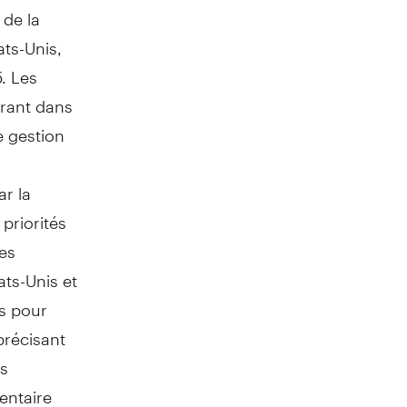
 de la
ats-Unis,
. Les
rant dans
e gestion
«
r la
priorités
les
ats-Unis et
és pour
précisant
es
mentaire