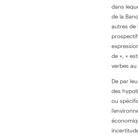
dans leque
de la Banq
autres de
prospectif
expression
de », « est
verbes au 
De par leu
des hypoth
ou spécifi
l'environn
économique
incertitud
Banque et 