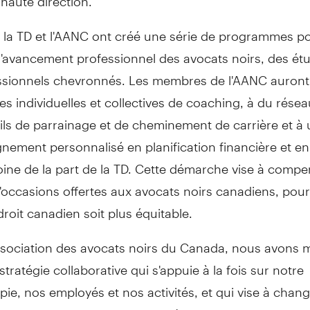
 la TD et l'AANC ont créé une série de programmes p
l'avancement professionnel des avocats noirs, des ét
ssionnels chevronnés. Les membres de l'AANC auront
s individuelles et collectives de coaching, à du résea
ils de parrainage et de cheminement de carrière et à 
ement personnalisé en planification financière et en
ine de la part de la TD. Cette démarche vise à compe
occasions offertes aux avocats noirs canadiens, pour
droit canadien soit plus équitable.
ssociation des avocats noirs du
Canada
, nous avons 
stratégie collaborative qui s'appuie à la fois sur notre
pie, nos employés et nos activités, et qui vise à change
ession de juriste au
Canada
et à soutenir les aspiratio