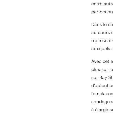
entre autr
perfection
Dans le c
au cours d
représenta
auxquels s
Avec cet 
plus sur l
sur Bay St
d'obtentio
l'emplace
sondage se
à élargir 