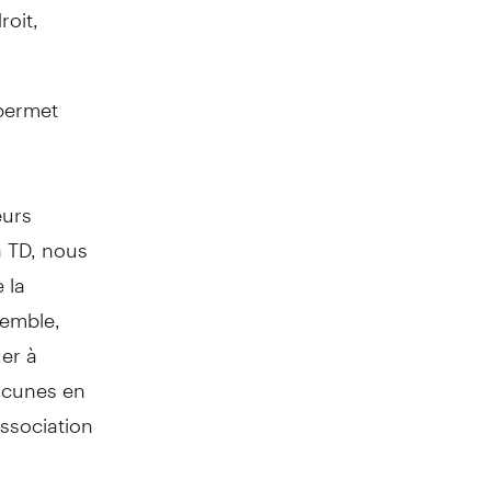
roit,
é permet
eurs
a TD, nous
 la
semble,
er à
lacunes en
Association