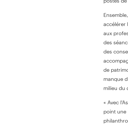
Ensemble,
accélérer 
aux profe
des séance
des conse
accompagn
de patrimo
manque d'
milieu du 
« Avec l'A
point une 
philanthro
de la prof