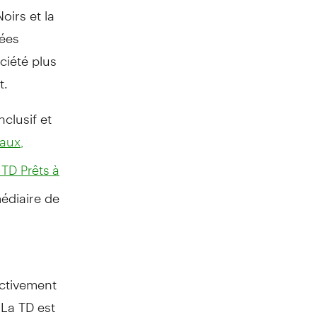
oirs et la
ées
ciété plus
t.
clusif et
aux,
TD Prêts à
médiaire de
ectivement
 La TD est