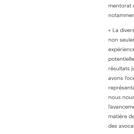
mentorat a
notamment
« La divers
non seulem
expérience
potentiell
résultats 
avons l'oc
représenta
nous nous
l'avancem
matière de
des avoca