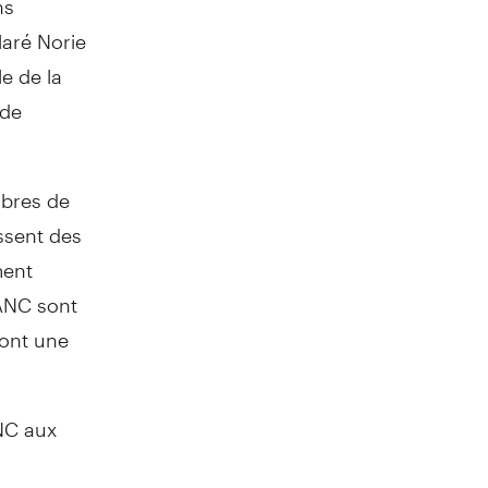
laré Norie
e de la
 de
mbres de
ssent des
ment
AANC sont
dont une
ANC aux