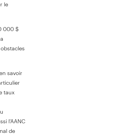
r le
0 000 $
la
 obstacles
en savoir
rticulier
e taux
du
ssi l'AANC
nal de