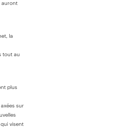
C auront
et, la
 tout au
ent plus
 axées sur
uvelles
qui visent