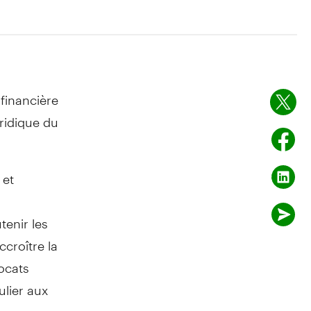
financière
uridique du
 et
enir les
ccroître la
vocats
ulier aux