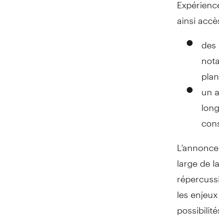
Expérience
ainsi accès
des 
nota
plan
un 
long
cons
L'annonce 
large de l
répercussi
les enjeux
possibilit