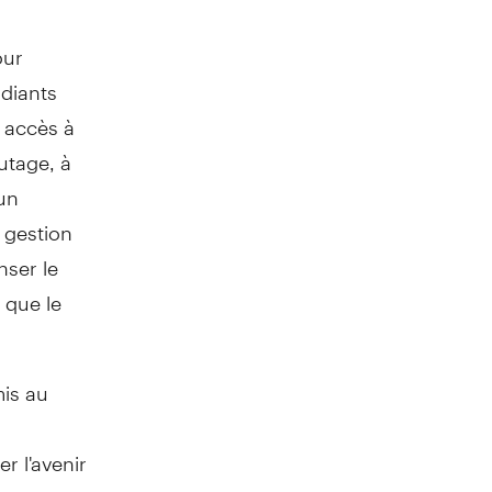
our
udiants
 accès à
utage, à
un
 gestion
nser le
 que le
mis au
r l'avenir
ns