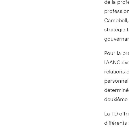
professio
Campbell, 
stratégie 
gouvernan
Pour la p
l'AANC ave
relations 
personnel 
déterminée
deuxième 
La TD offr
différents