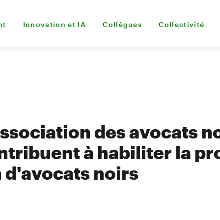
nt
Innovation et IA
Collègues
Collectivité
Association des avocats n
tribuent à habiliter la p
 d'avocats noirs