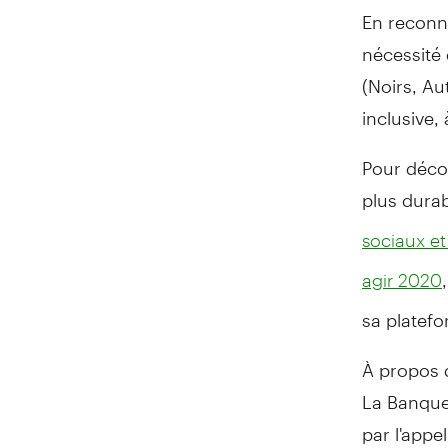
En reconna
nécessité
(Noirs, Au
inclusive,
Pour décou
plus durab
sociaux e
agir 2020
sa platefo
À propos
La Banque 
par l'appe