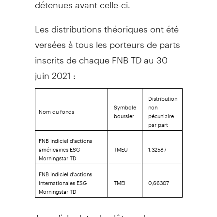
détenues avant celle-ci.
Les distributions théoriques ont été
versées à tous les porteurs de parts
inscrits de chaque FNB TD au 30
juin 2021 :
Distribution
Symbole
non
Nom du fonds
boursier
pécuniaire
par part
FNB indiciel d'actions
américaines ESG
TMEU
1,32587
Morningstar TD
FNB indiciel d'actions
internationales ESG
TMEI
0,66307
Morningstar TD
Jusqu'à la date de clôture des