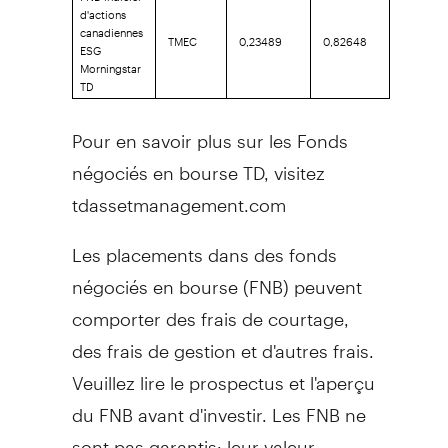
d'actions
canadiennes
TMEC
0,23489
0,82648
ESG
Morningstar
TD
Pour en savoir plus sur les Fonds
négociés en bourse TD, visitez
tdassetmanagement.com
Les placements dans des fonds
négociés en bourse (FNB) peuvent
comporter des frais de courtage,
des frais de gestion et d'autres frais.
Veuillez lire le prospectus et l'aperçu
du FNB avant d'investir. Les FNB ne
sont pas garantis; leur valeur