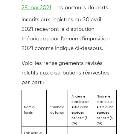
. Les porteurs de parts
28 mai 2021
inscrits aux registres au 30 avril
2021 recevront la distribution
théorique pour l'année d'imposition
2021 comme indiqué ci-dessous.
Voici les renseignements révisés
relatifs aux distributions réinvesties
par part :
Ancienne
Nouvelle
distribution
distribution
Nom du
Symbole
autre qu'en
autre qu'en
fonds
du fonds
espèces
espèces
par part ($
par part ($
CA)
CA)
FNB indiciel