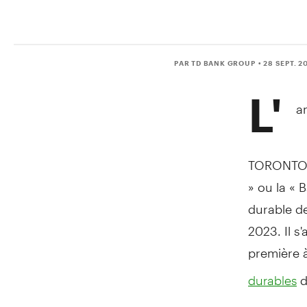
PAR TD BANK GROUP
• 28 SEPT. 2
L'
a
TORONTO
» ou la « 
durable d
2023. Il s
première 
d
durables