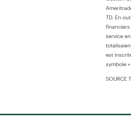
Ameritrade
TD. En out
financiers
service en
totalisaie
est inscri
symbole «
SOURCE T