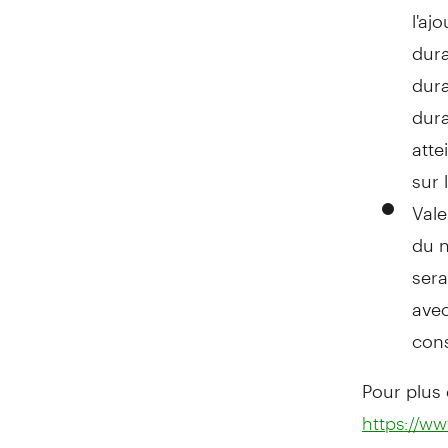
l'aj
dura
dura
dura
atte
sur 
Vale
du n
sera
avec
cons
Pour plus
https://ww