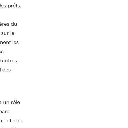
des prêts,
tères du
sur le
nent les
es
d'autres
l des
a un rôle
bara
nt interne
de tabler