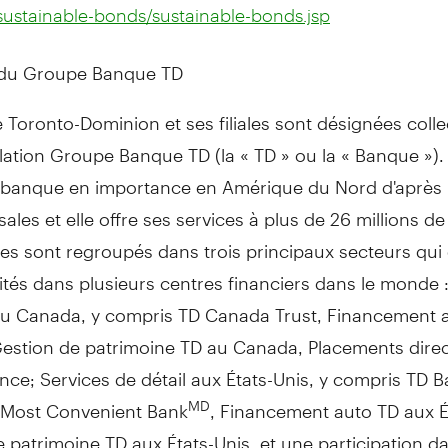
sustainable-bonds/sustainable-bonds.jsp
 du Groupe Banque TD
Toronto-Dominion et ses filiales sont désignées coll
llation Groupe Banque TD (la « TD » ou la « Banque »).
e banque en importance en Amérique du Nord d'après
ales et elle offre ses services à plus de 26 millions de 
es sont regroupés dans trois principaux secteurs qui
vités dans plusieurs centres financiers dans le monde 
au
Canada
, y compris TD Canada Trust, Financement 
estion de
patrimoine TD au
Canada
, Placements direc
ce; Services de détail aux États-Unis, y compris TD B
 Most Convenient Bank
, Financement auto TD aux É
MD
e
patrimoine TD aux États-Unis, et une participation d