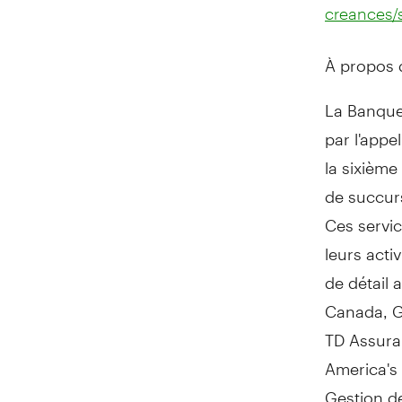
creances/
À propos
La Banque 
par l'appe
la sixièm
de succurs
Ces servic
leurs acti
de détail 
Canada
,
G
TD Assuran
America's
Gestion d