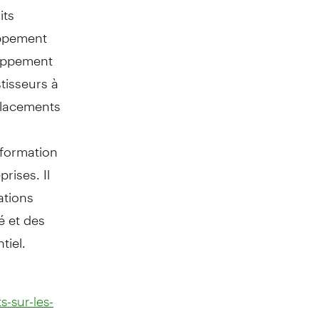
its
oppement
loppement
tisseurs à
 placements
 formation
rises. Il
ations
ré et des
tiel.
-sur-les-