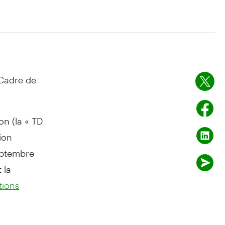
 Cadre de
n (la « TD
ion
eptembre
 la
tions