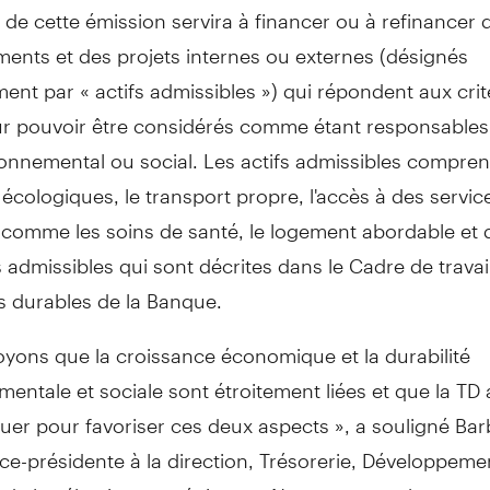
 de cette émission servira à financer ou à refinancer 
ents et des projets internes ou externes (désignés
ment par « actifs admissibles ») qui répondent aux cri
r pouvoir être considérés comme étant responsables 
onnemental ou social. Les actifs admissibles compren
écologiques, le transport propre, l'accès à des servic
 comme les soins de santé, le logement abordable et 
 admissibles qui sont décrites dans le Cadre de travai
s durables de la Banque.
yons que la croissance économique et la durabilité
entale et sociale sont étroitement liées et que la TD 
jouer pour favoriser ces deux aspects », a souligné
Bar
vice-présidente à la direction, Trésorerie, Développeme
 de la sélection stratégique. « Nous sommes heureux 