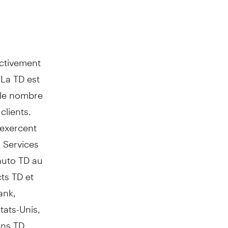
ectivement
 La TD est
 le nombre
clients.
 exercent
: Services
auto TD au
ts TD et
ank,
tats-Unis,
ans TD