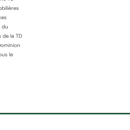
bilières
ces
s du
s de la TD
-Dominion
us le