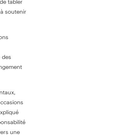
 à soutenir
ions
e des
hangement
ntaux,
occasions
expliqué
onsabilité
vers une