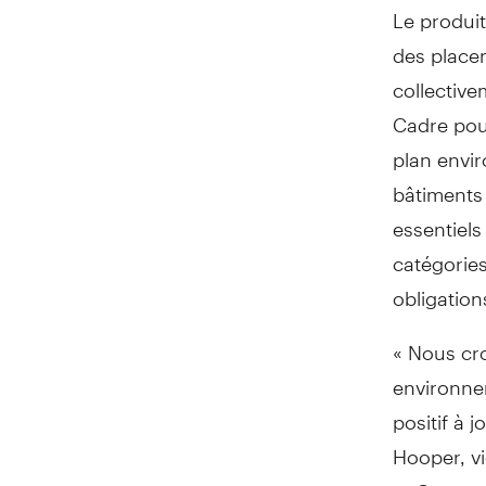
Le produit
des placem
collective
Cadre pou
plan envir
bâtiments 
essentiels
catégories
obligation
« Nous cro
environnem
positif à 
Hooper
, 
et Groupe