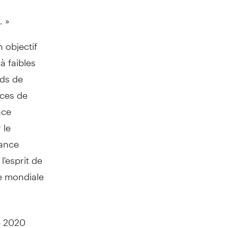
. »
 objectif
à faibles
rds de
ices de
nce
 le
nance
l'esprit de
ne mondiale
e 2020