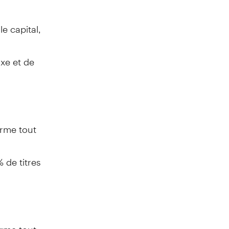
e capital,
ixe et de
erme tout
% de titres
erme tout