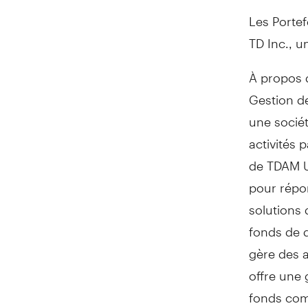
Les Portef
TD Inc., u
À propos
Gestion d
une socié
activités 
de TDAM U
pour répon
solutions 
fonds de d
gère des a
offre une 
fonds com