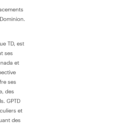
Placements
o-Dominion.
e TD, est
t ses
nada
et
pective
fre ses
e, des
els. GPTD
culiers et
luant des