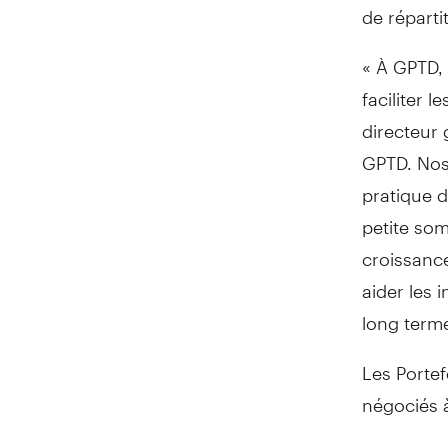
de réparti
« À GPTD,
faciliter 
directeur 
GPTD. Nos
pratique d
petite som
croissance
aider les 
long terme
Les Porte
négociés 
Portefeuil