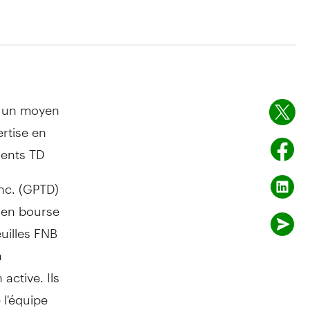
rs un moyen
ertise en
ments TD
nc. (GPTD)
 en bourse
uilles FNB
n
active. Ils
 l'équipe