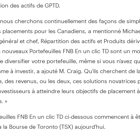
tion des actifs de GPTD.
 nous cherchons continuellement des façons de simpli
les placements pour les Canadiens, a mentionné Michae
général et chef, Répartition des actifs et Produits déri
 nouveaux Portefeuilles FNB En un clic TD sont un m
e diversifier votre portefeuille, même si vous n'avez q
me à investir, a ajouté M. Craig. Qu'ils cherchent de l
, des revenus, ou les deux, ces solutions novatrices
investisseurs à atteindre leurs objectifs de placement
. »
feuilles FNB En un clic TD ci-dessous commencent à ê
à la Bourse de
Toronto
(TSX) aujourd'hui.
le FNB En un clic TD - conservateur (symbole : TOCC)