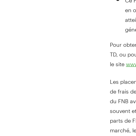
en o
atte
géné
Pour obten
TD, ou pou
le site
www
Les place
de frais de
du FNB ava
souvent e
parts de 
marché, le