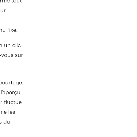
our
nu fixe.
n un clic
-vous sur
courtage,
 l'aperçu
r fluctue
me les
s du