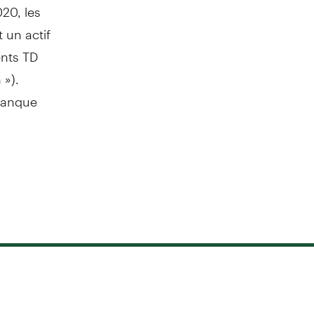
20, les
 un actif
ents TD
 »).
 Banque