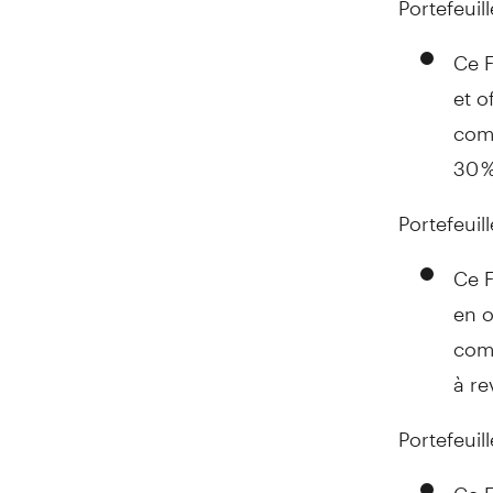
Ce F
et o
comp
30 %
Portefeuil
Ce F
en o
comp
à re
Portefeuil
Ce F