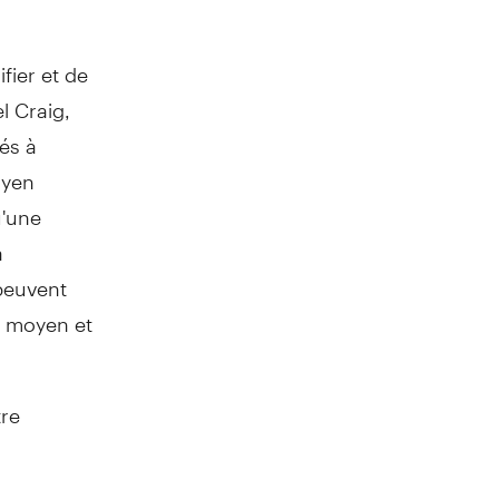
fier et de
l Craig,
vés à
oyen
u'une
a
 peuvent
 à moyen et
tre