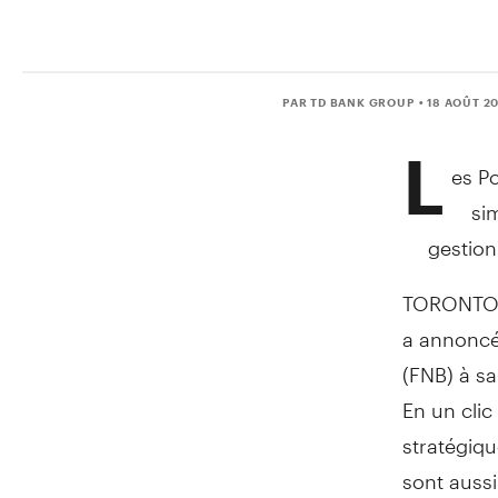
PAR TD BANK GROUP
• 18 AOÛT 2
L
es Po
sim
gestion
TORONTO
a annoncé
(FNB) à sa
En un cli
stratégiqu
sont aussi