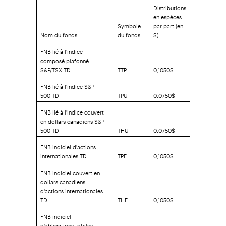
Distributions
en espèces
Symbole
par part (en
Nom du fonds
du fonds
$)
FNB lié à l'indice
composé plafonné
S&P/TSX TD
TTP
0,1050$
FNB lié à l'indice S&P
500 TD
TPU
0,0750$
FNB lié à l'indice couvert
en dollars canadiens S&P
500 TD
THU
0,0750$
FNB indiciel d'actions
internationales TD
TPE
0,1050$
FNB indiciel couvert en
dollars canadiens
d'actions internationales
TD
THE
0,1050$
FNB indiciel
d'obligations totales