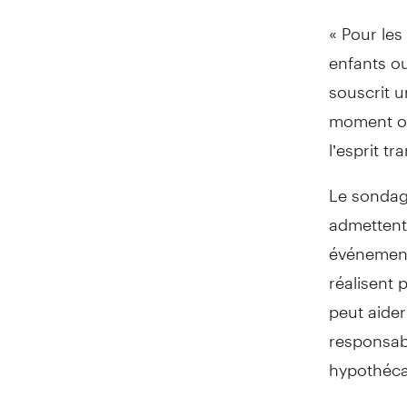
« Pour les
enfants ou
souscrit u
moment où 
l’esprit tr
Le sondag
admettent 
événement
réalisent 
peut aider
responsab
hypothécai