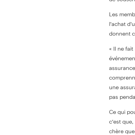
Les membre
l’achat d’
donnent c
« Il ne fa
événement 
assurance 
comprenne
une assura
pas pendan
Ce qui po
c’est que,
chère que 