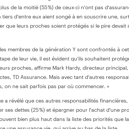
lus de la moitié (55 %) de ceux-ci n’ont pas d’assuran
 tiers d’entre eux aient songé à en souscrire une, sur
er que leurs proches soient protégés si le pire devait 
es membres de la génération Y sont confrontés à cet
tape de leur vie, il est évident qu’ils souhaitent protég
 leurs proches, affirme Mark Hardy, directeur principal,
ctes, TD Assurance. Mais avec tant d’autres responsab
s, on ne sait parfois pas par où commencer. »
 a révélé que ces autres responsabilités financières,
 ses dettes (25 %) et épargner pour l’achat d’une pro
rouvent bien plus haut dans la liste des priorités que l
re une assurance vie, qui arrive au bas de la liste.