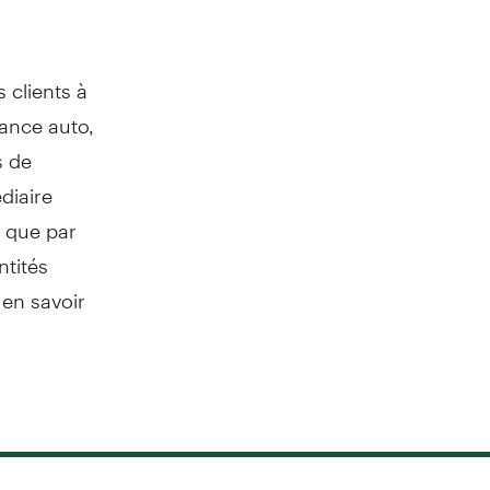
 clients à
rance auto,
s de
diaire
i que par
ntités
 en savoir