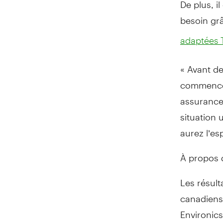
De plus, i
besoin grâ
adaptées 
« Avant de
commencer
assurance
situation 
aurez l’esp
À propos 
Les résult
canadiens
Environics