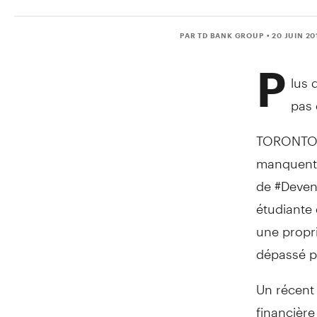
PAR TD BANK GROUP
• 20 JUIN 20
P
lus 
pas 
TORONTO, 
manquent 
de #Deveni
étudiante 
une propri
dépassé pa
Un récent 
financière