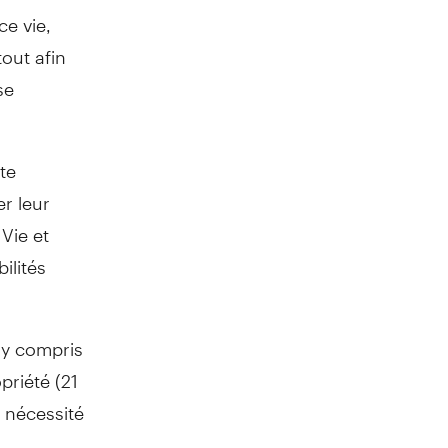
ce vie,
tout afin
se
te
er leur
 Vie et
ilités
 y compris
priété (21
a nécessité