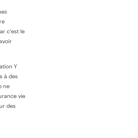
nes
re
ar c’est le
avoir
ation Y
és à des
p ne
urance vie
our des