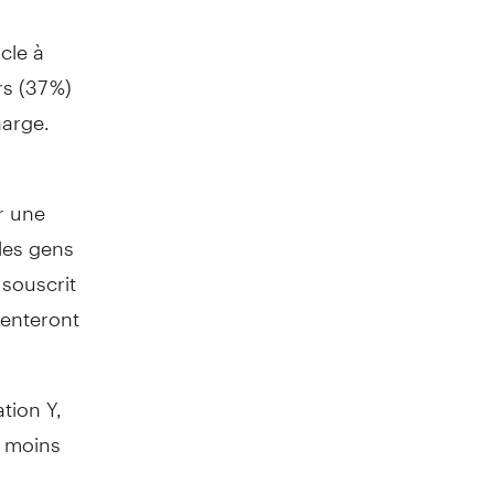
cle à
rs (37 %)
harge.
r une
 les gens
souscrit
menteront
tion Y,
t moins