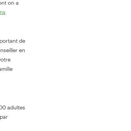
ont on a
ons
mportant de
seiller en
votre
amille
000 adultes
 par