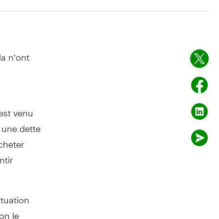
a n’ont
est venu
 une dette
cheter
ntir
ituation
on le