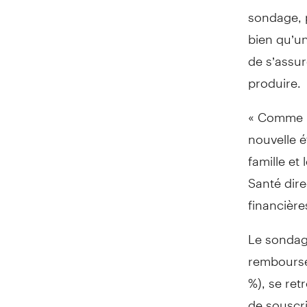
sondage, p
bien qu’un
de s’assur
produire.
« Comme l
nouvelle é
famille et
Santé dire
financière
Le sondage
rembourser
%), se ret
de souscri