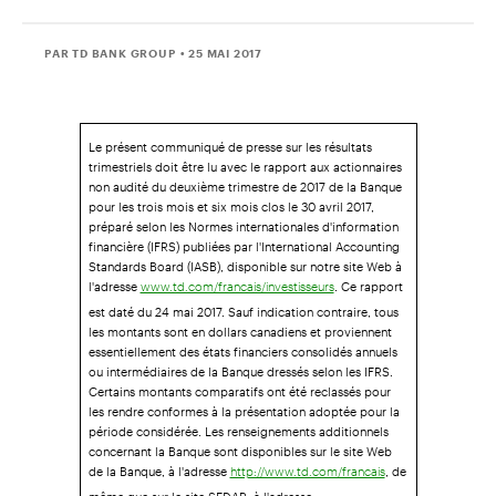
PAR TD BANK GROUP
• 25 MAI 2017
Le présent communiqué de presse sur les résultats
trimestriels doit être lu avec le rapport aux actionnaires
non audité du deuxième trimestre de 2017 de la Banque
pour les trois mois et six mois clos le 30 avril 2017,
préparé selon les Normes internationales d'information
financière (IFRS) publiées par l'International Accounting
Standards Board (IASB), disponible sur notre site Web à
l'adresse
. Ce rapport
www.td.com/francais/investisseurs
est daté du 24 mai 2017. Sauf indication contraire, tous
les montants sont en dollars canadiens et proviennent
essentiellement des états financiers consolidés annuels
ou intermédiaires de la Banque dressés selon les IFRS.
Certains montants comparatifs ont été reclassés pour
les rendre conformes à la présentation adoptée pour la
période considérée. Les renseignements additionnels
concernant la Banque sont disponibles sur le site Web
de la Banque, à l'adresse
, de
http://www.td.com/francais
même que sur le site SEDAR, à l'adresse