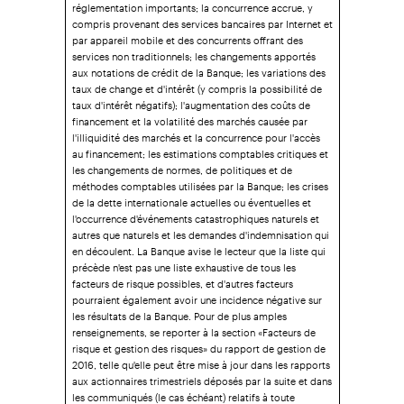
réglementation importants; la concurrence accrue, y
compris provenant des services bancaires par Internet et
par appareil mobile et des concurrents offrant des
services non traditionnels; les changements apportés
aux notations de crédit de la Banque; les variations des
taux de change et d'intérêt (y compris la possibilité de
taux d'intérêt négatifs); l'augmentation des coûts de
financement et la volatilité des marchés causée par
l'illiquidité des marchés et la concurrence pour l'accès
au financement; les estimations comptables critiques et
les changements de normes, de politiques et de
méthodes comptables utilisées par la Banque; les crises
de la dette internationale actuelles ou éventuelles et
l'occurrence d'événements catastrophiques naturels et
autres que naturels et les demandes d'indemnisation qui
en découlent. La Banque avise le lecteur que la liste qui
précède n'est pas une liste exhaustive de tous les
facteurs de risque possibles, et d'autres facteurs
pourraient également avoir une incidence négative sur
les résultats de la Banque. Pour de plus amples
renseignements, se reporter à la section «Facteurs de
risque et gestion des risques» du rapport de gestion de
2016, telle qu'elle peut être mise à jour dans les rapports
aux actionnaires trimestriels déposés par la suite et dans
les communiqués (le cas échéant) relatifs à toute