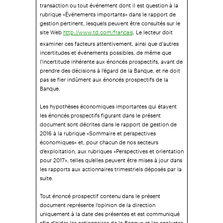
transaction ou tout événement dont il est question à la
rubrique «Événements importants» dans le rapport de
gestion pertinent, lesquels peuvent être consultés sur le
site Web
. Le lecteur doit
http://www.td.com/francais
examiner ces facteurs attentivement, ainsi que d'autres
incertitudes et événements possibles, de même que
l'incertitude inhérente aux énoncés prospectifs, avant de
prendre des décisions à l'égard de la Banque, et ne doit
pas se fier indûment aux énoncés prospectifs de la
Banque.
Les hypothèses économiques importantes qui étayent
les énoncés prospectifs figurant dans le présent
document sont décrites dans le rapport de gestion de
2016 à la rubrique «Sommaire et perspectives
économiques» et, pour chacun de nos secteurs
d'exploitation, aux rubriques «Perspectives et orientation
pour 2017», telles qu'elles peuvent être mises à jour dans
les rapports aux actionnaires trimestriels déposés par la
suite.
Tout énoncé prospectif contenu dans le présent
document représente l'opinion de la direction
uniquement à la date des présentes et est communiqué
afin d'aider les actionnaires de la Banque et les analystes