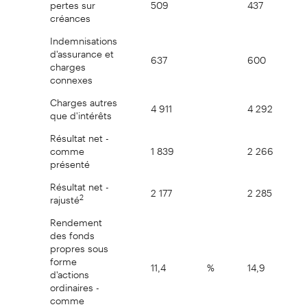
pertes sur
509
437
créances
Indemnisations
d'assurance et
637
600
charges
connexes
Charges autres
4 911
4 292
que d'intérêts
Résultat net -
comme
1 839
2 266
présenté
Résultat net -
2 177
2 285
2
rajusté
Rendement
des fonds
propres sous
forme
11,4
%
14,9
d'actions
ordinaires -
comme