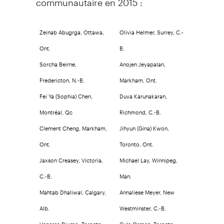
Zeinab Abugrga, Ottawa,
Olivia Helmer, Surrey, C.-
Ont.
B.
Sorcha Beirne,
Anojen Jeyapalan,
Fredericton, N.-B.
Markham, Ont.
Fei Ya (Sophia) Chen,
Duva Karunakaran,
Montréal, Qc
Richmond, C.-B.
Clement Cheng, Markham,
Jihyun (Gina) Kwon,
Ont.
Toronto, Ont.
Jaxson Creasey, Victoria,
Michael Lay, Winnipeg,
C.-B.
Man.
Mahtab Dhaliwal, Calgary,
Annaliese Meyer, New
Alb.
Westminster, C.-B.
Vanessa Djumo, Toronto,
Gula Osman, Toronto,