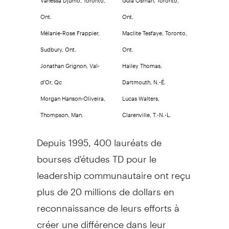
Ont.
Ont.
Mélanie-Rose Frappier,
Maclite Tesfaye, Toronto,
Sudbury, Ont.
Ont.
Jonathan Grignon, Val-
Hailey Thomas,
d'Or, Qc
Dartmouth, N.-É.
Morgan Hanson-Oliveira,
Lucas Walters,
Thompson, Man.
Clarenville, T.-N.-L.
Depuis 1995, 400 lauréats de
bourses d'études TD pour le
leadership communautaire ont reçu
plus de 20 millions de dollars en
reconnaissance de leurs efforts à
créer une différence dans leur