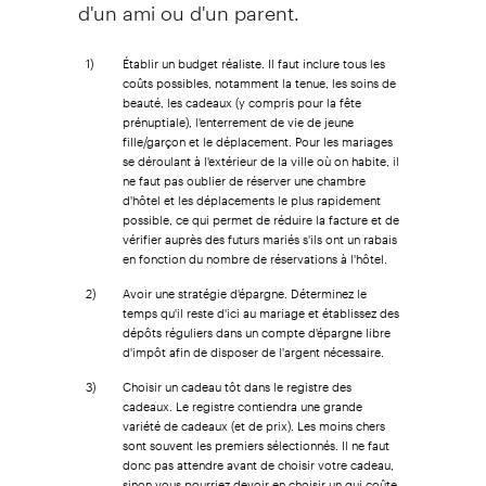
d'un ami ou d'un parent.
1)
Établir un budget réaliste. Il faut inclure tous les
coûts possibles, notamment la tenue, les soins de
beauté, les cadeaux (y compris pour la fête
prénuptiale), l'enterrement de vie de jeune
fille/garçon et le déplacement. Pour les mariages
se déroulant à l'extérieur de la ville où on habite, il
ne faut pas oublier de réserver une chambre
d'hôtel et les déplacements le plus rapidement
possible, ce qui permet de réduire la facture et de
vérifier auprès des futurs mariés s'ils ont un rabais
en fonction du nombre de réservations à l'hôtel.
2)
Avoir une stratégie d'épargne. Déterminez le
temps qu'il reste d'ici au mariage et établissez des
dépôts réguliers dans un compte d'épargne libre
d'impôt afin de disposer de l'argent nécessaire.
3)
Choisir un cadeau tôt dans le registre des
cadeaux. Le registre contiendra une grande
variété de cadeaux (et de prix). Les moins chers
sont souvent les premiers sélectionnés. Il ne faut
donc pas attendre avant de choisir votre cadeau,
sinon vous pourriez devoir en choisir un qui coûte