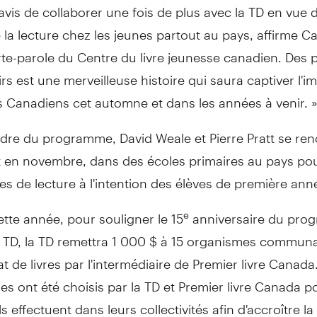
is de collaborer une fois de plus avec la TD en vue d
 la lecture chez les jeunes partout au pays, affirme
Ca
rte-parole du Centre du livre jeunesse canadien. Des 
irs est une merveilleuse histoire qui saura captiver l'i
s Canadiens cet automne et dans les années à venir. 
dre du programme, David Weale et Pierre Pratt se ren
t en novembre, dans des écoles primaires au pays pou
s de lecture à l'intention des élèves de première ann
ette année, pour souligner le 15
anniversaire du pro
e
oi TD, la TD remettra 1 000 $ à 15 organismes commun
at de livres par l'intermédiaire de Premier livre
Canada
res ont été choisis par la TD et Premier livre
Canada
po
ils effectuent dans leurs collectivités afin d'accroître la