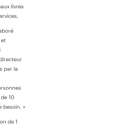
aux livres
ervices.
aboré
 et
i
directeur
s par la
personnes
 de 10
 besoin. »
on de 1