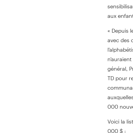
sensibilis
aux enfant
« Depuis 
avec des 
l'alphabét
n'auraient
général, P
TD pour re
communaut
auxquelles
000 nouve
Voici la l
000 $ :