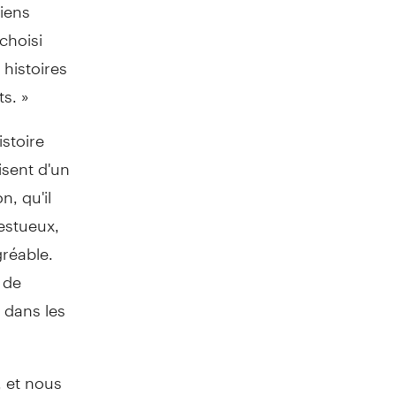
iens
 choisi
 histoires
ts. »
istoire
isent d'un
n, qu'il
jestueux,
gréable.
 de
 dans les
, et nous