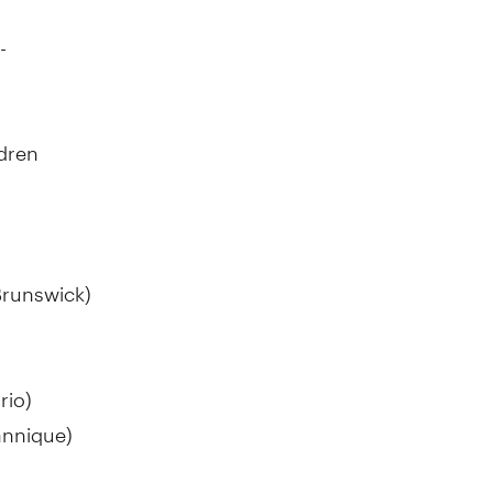
-
ldren
Brunswick)
rio
)
annique)