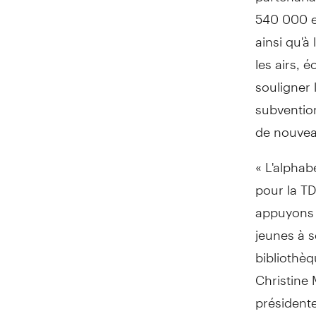
540 000 e
ainsi qu'à 
les airs, é
souligner 
subvention
de nouveau
« L'alphab
pour la T
appuyons l
jeunes à s
bibliothè
Christine
président