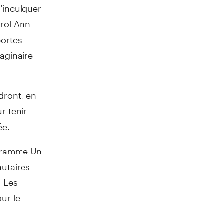
'inculquer
rol-Ann
portes
maginaire
»
dront, en
r tenir
ée.
gramme Un
autaires
. Les
ur le