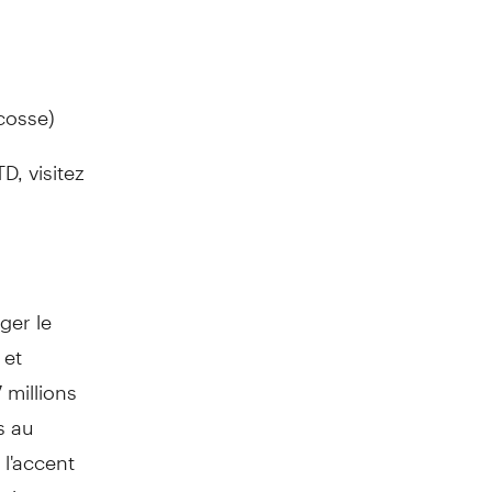
cosse)
, visitez
ger le
 et
 millions
s au
t l'accent
es jeunes