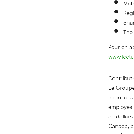
Met
Regi
Shar
The
Pour en a
www.lectu
Contributi
Le Group
cours des 
employés v
de dollar
Canada
, 
sur l'éduca