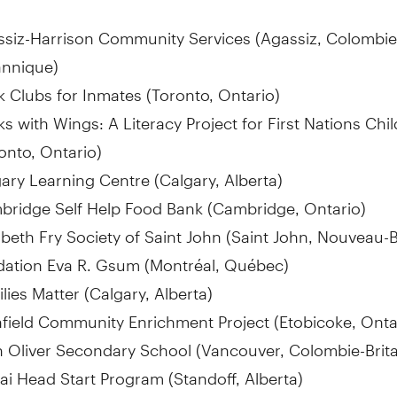
siz-Harrison Community Services (
Agassiz
, Colombie
annique)
 Clubs for Inmates (
Toronto, Ontario
)
s with Wings: A Literacy Project for First Nations Chi
onto, Ontario
)
ary Learning Centre (
Calgary, Alberta
)
ridge Self Help Food Bank (
Cambridge, Ontario
)
abeth Fry
Society of
Saint John
(
Saint John
, Nouveau-
dation Eva R. Gsum (Montréal, Québec)
lies Matter (
Calgary, Alberta
)
field Community Enrichment Project (
Etobicoke, Onta
 Oliver Secondary School (
Vancouver
, Colombie-Brit
ai Head Start Program (Standoff,
Alberta
)