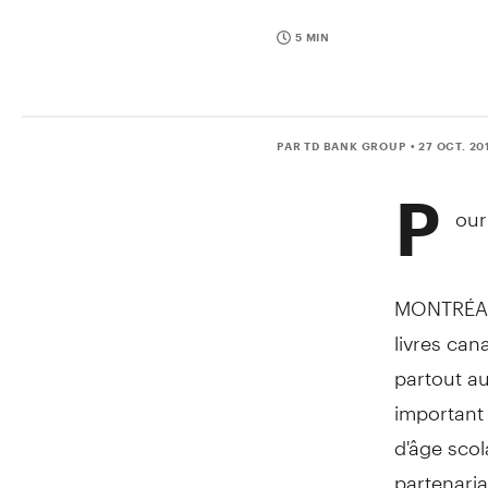
5 MIN
PAR TD BANK GROUP
• 27 OCT. 20
P
our
MONTRÉAL, 
livres can
partout au
important 
d'âge scol
partenaria