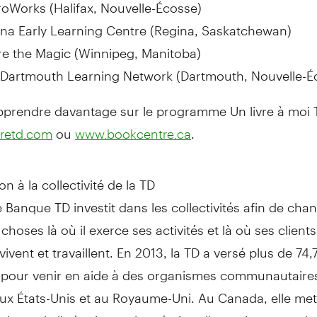
roWorks (
Halifax
, Nouvelle-Écosse)
na Early Learning Centre (
Regina, Saskatchewan
)
e the Magic (
Winnipeg, Manitoba
)
 Dartmouth Learning Network (
Dartmouth
, Nouvelle-É
pprendre davantage sur le programme Un livre à moi TD
ou
.
retd.com
www.bookcentre.ca
on à la collectivité de la TD
e Banque TD
investit dans les collectivités afin de chan
choses là où il exerce ses activités et là où ses clients
ivent et travaillent. En 2013, la TD a versé plus de 74,7
s pour venir en aide à des organismes communautaire
aux États-Unis et au Royaume-Uni. Au
Canada
, elle me
tion et la littératie, sur la création d'occasions pour l