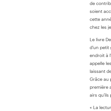
de contri
soient acc
cette anné
chez les j
Le livre D
d'un petit
endroit à 
appelle les
laissant d
Grâce au 
première 
airs qu'il
« La lectu