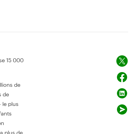
se 15 000
lions de
s de
 le plus
fants
en
ra plus de