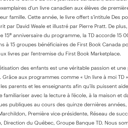
xemplaires d'un livre canadien aux élèves de premiè
leur famille. Cette année, le livre offert s'intitule Des 
crit par David Weale et illustré par Pierre Pratt. De plus
le 15
anniversaire du programme, la TD accorde 15 0
e
s à 15 groupes bénéficiaires de First Book Canada po
x livres par l'entremise du First Book Marketplace.
étisation des enfants est une véritable passion et une 
D. Grâce aux programmes comme « Un livre à moi TD »
es parents et les enseignants afin qu'ils puissent aide
e familiariser avec la lecture à l'école, à la maison et d
ques publiques au cours des quinze dernières années,
 Marchildon
, Première vice-présidente, Réseau de succ
e, Direction du Québec, Groupe Banque TD. Nous som