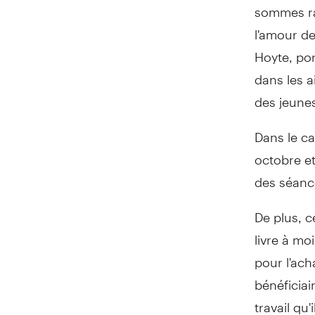
sommes rav
l'amour de
Hoyte
, po
dans les a
des jeune
Dans le ca
octobre e
des séance
De plus, c
livre à m
pour l'ach
bénéficiai
travail qu'