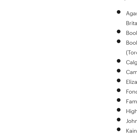
Agas
Brit
Book
Book
(
Tor
Calg
Camb
Eliz
Fon
Fami
High
John
Kain