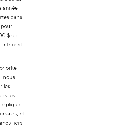
re année
portes dans
, pour
00 $ en
ur l'achat
priorité
, nous
r les
ans les
 explique
ursales, et
mes fiers