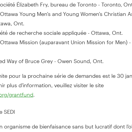
ociété Élizabeth Fry, bureau de
Toronto
-
Toronto, Ont
 Ottawa Young Men's and
Young Women's
Christian A
tawa, Ont.
été de recherche sociale appliquée -
Ottawa, Ont.
Ottawa Mission (auparavant Union Mission for Men) 
.
ted
Way
of
Bruce Grey
-
Owen Sound, Ont.
mite pour la prochaine série de demandes est le 30 jan
r plus d'information, veuillez visiter le site
.
org/grantfund
e SEDI
n organisme de bienfaisance sans but lucratif dont l'ob