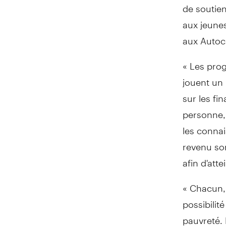
de soutien
aux jeunes
aux Autoch
« Les prog
jouent un 
sur les fi
personne, 
les conna
revenu so
afin d'att
« Chacun, 
possibilité
pauvreté. 