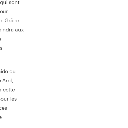
leur
re. Grâce
oindra aux
s
es
aide du
 Arel,
à cette
our les
ces
e