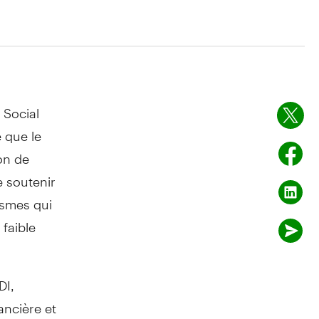
 Social
 que le
on de
 soutenir
ismes qui
faible
DI,
ancière et