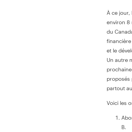
À ce jour,
environ 8 
du
Canad
financière
et le déve
Un autre m
prochaines
proposés 
partout au
Voici les
Abor
B.