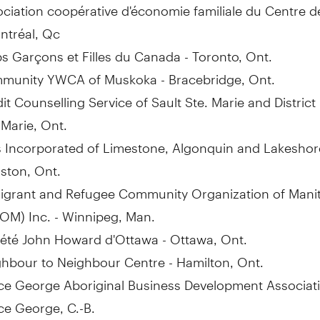
ciation coopérative d'économie familiale du Centre d
ntréal, Qc
s Garçons et Filles du
Canada
-
Toronto, Ont.
munity YWCA of Muskoka -
Bracebridge, Ont.
it Counselling Service of
Sault Ste. Marie
and District
 Marie, Ont.
s Incorporated of Limestone, Algonquin and Lakeshor
ston, Ont.
igrant and Refugee Community Organization of
Mani
OM) Inc. -
Winnipeg, Man
.
iété
John Howard
d'
Ottawa
-
Ottawa, Ont.
ghbour to Neighbour Centre -
Hamilton, Ont.
ce George Aboriginal Business Development Associati
nce George
, C.-B.