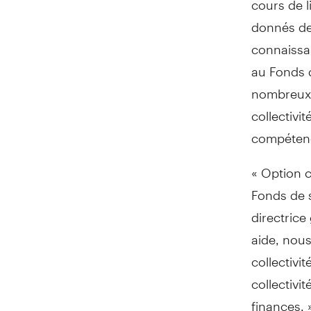
donnés de 
connaissan
au Fonds 
nombreux 
collectivi
compétenc
« Option c
Fonds de s
directric
aide, nou
collectivi
collectivi
finances. 