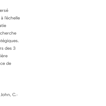
versé
 l'échelle
atie
recherche
atégiques.
rs des 3
ière
nce de
. John
, C.-