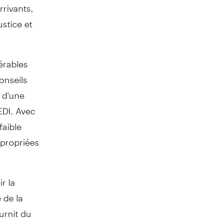
rivants,
stice et
érables
onseils
r d'une
EDI. Avec
faible
ppropriées
r la
e de la
urnit du