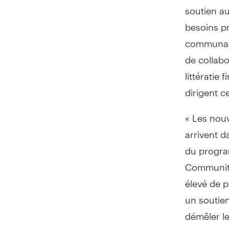
soutien au
besoins pr
communaut
de collabo
littératie
dirigent c
« Les nouv
arrivent d
du progra
Community
élevé de p
un soutien
démêler le
cours de l