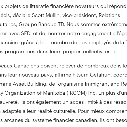
x projets de littératie financière novateurs qui répon
écis, déclare Scott Mullin, vice-président, Relations
aires, Groupe Banque TD. Nous sommes extrêmemen
rer avec SEDI et de montrer notre engagement à l'éga
 financière grâce à bon nombre de nos employés de la 
es programmes dans leurs propres collectivités. »
eaux Canadiens doivent relever de nombreux défis lor
ans leur nouveau pays, affirme
Fitsum Getahun
, coor
mme Asset Building, de l'organisme Immigrant and R
 Organization of
Manitoba
(IRCOM) Inc. En plus d'un
auvreté, ils ont également un accès limité à des resso
 adaptés à leur réalité culturelle. Pour mieux compre
s arcanes du système financier canadien, ils ont beso
ittératie financière qui sont adaptés à leur situation et