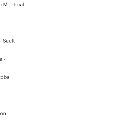
e Montréal
 -
Sault
e -
toba
on -