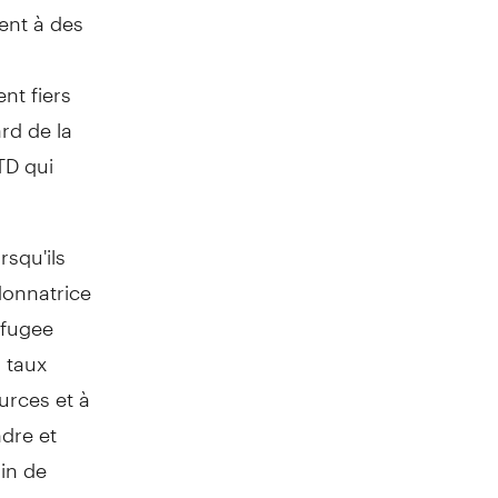
dent à des
t fiers
rd de la
TD qui
squ'ils
donnatrice
efugee
 taux
urces et à
ndre et
in de
 qui sont