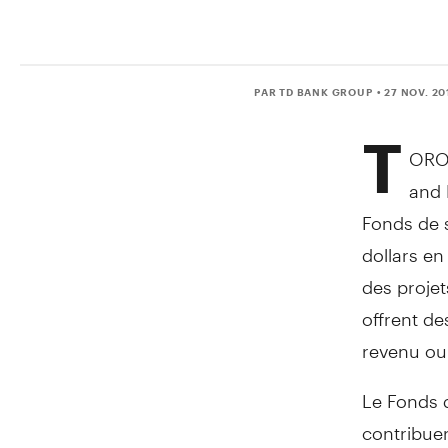
PAR TD BANK GROUP
• 27 NOV. 20
T
ORO
and 
Fonds de s
dollars e
des projet
offrent de
revenu ou
Le Fonds d
contribuer