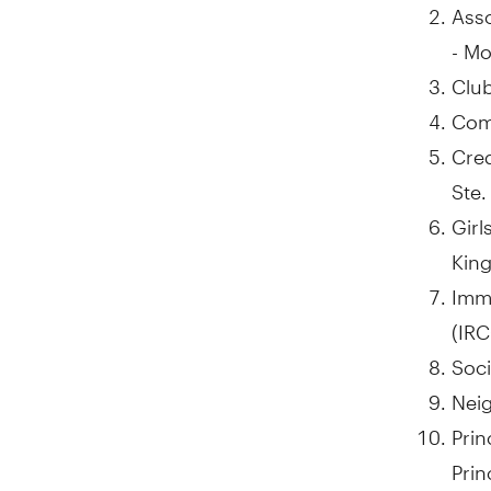
Asso
- Mo
Club
Com
Cred
Ste.
Girl
King
Imm
(IRC
Soc
Nei
Prin
Pri