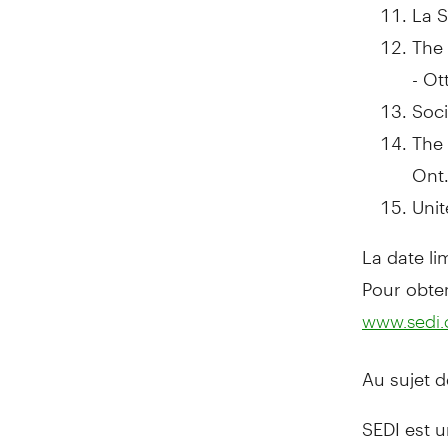
La S
The
-
Ot
Soci
The 
Ont
Uni
La date li
Pour obteni
www.sedi.
Au sujet d
SEDI est u