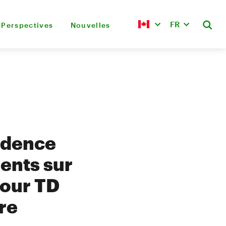
FR
Perspectives
Nouvelles
idence
ents sur
pour TD
re