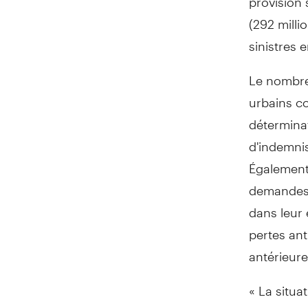
(292 milli
sinistres 
Le nombre 
urbains co
détermina
d'indemni
Également,
demandes 
dans leur 
pertes an
antérieure
« La situa
considérab