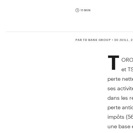
11 MIN
PAR TD BANK GROUP
• 30 JUILL. 
T
ORON
et T
perte nett
ses activi
dans les r
perte anti
impôts (56
une base e