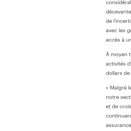
décevante,
de l'incer
avec les 
accès à un
À moyen t
activités 
dollars de
« Malgré l
notre sec
et de croi
continuero
assurance 