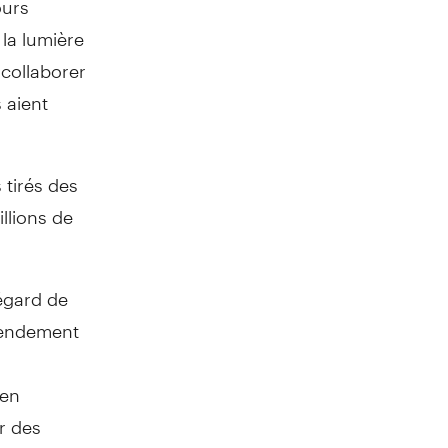
 la lumière
 collaborer
 aient
 tirés des
llions de
'égard de
 rendement
 en
r des