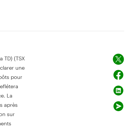
a TD) (TSX
éclarer une
mpôts pour
eflétera
ce. La
rs après
ion sur
ments