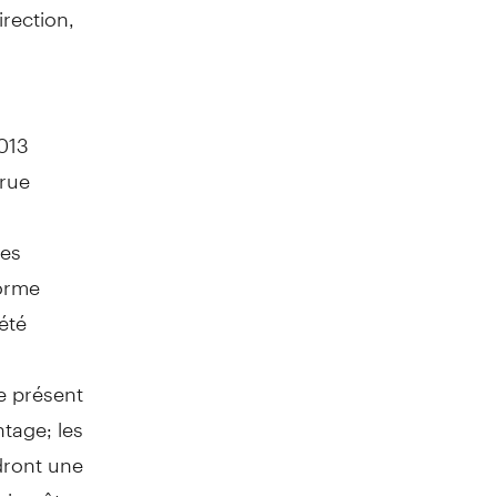
irection,
013
crue
des
forme
été
e présent
tage; les
dront une
t impôts