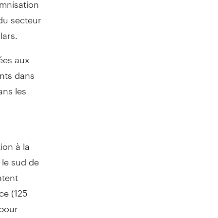
mnisation
 du secteur
lars.
iées aux
nts dans
ans les
on à la
 le sud de
ntent
ce (125
 pour