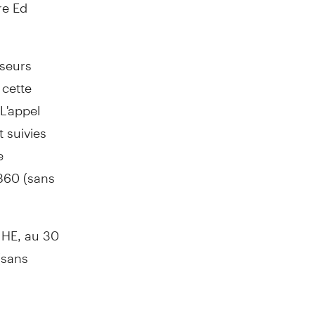
re Ed
sseurs
 cette
L'appel
 suivies
e
860 (sans
, HE, au 30
(sans