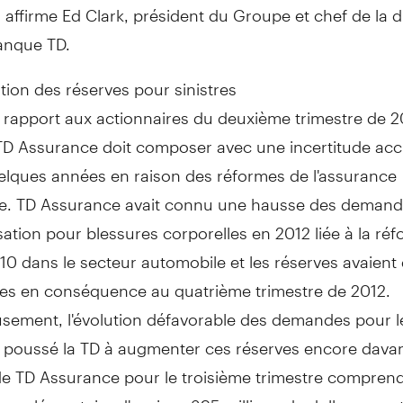
 affirme Ed Clark, président du Groupe et chef de la d
anque TD.
ion des réserves pour sinistres
rapport aux actionnaires du deuxième trimestre de 2
, TD Assurance doit composer avec une incertitude ac
elques années en raison des réformes de l'assurance
e. TD Assurance avait connu une hausse des deman
ation pour blessures corporelles en 2012 liée à la ré
10 dans le secteur automobile et les réserves avaient 
s en conséquence au quatrième trimestre de 2012.
sement, l'évolution défavorable des demandes pour l
a poussé la TD à augmenter ces réserves encore davan
 de TD Assurance pour le troisième trimestre compren
supplémentaire d'environ 395 millions de dollars avan