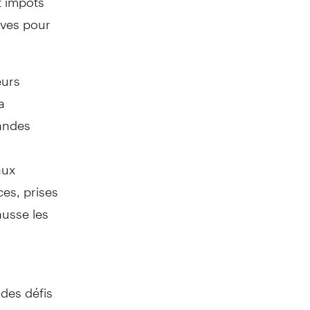
rves pour
eurs
a
mandes
aux
es, prises
ausse les
des défis
ours