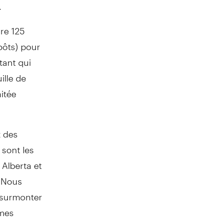
.
dre 125
pôts) pour
tant qui
ille de
aitée
t des
 sont les
 Alberta et
. Nous
à surmonter
mes