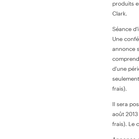
produits e
Clark.
Séance d'i
Une confér
annonce se
comprendra
d'une pér
seulement
frais).
Il sera po
août 2013
frais). Le
Annonce d