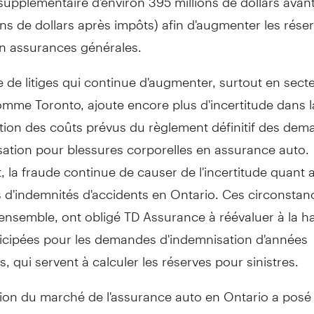
ons de dollars après impôts) afin d'augmenter les rése
en assurances générales.
de litiges qui continue d'augmenter, surtout en sect
mme Toronto, ajoute encore plus d'incertitude dans l
tion des coûts prévus du règlement définitif des de
sation pour blessures corporelles en assurance auto.
 la fraude continue de causer de l'incertitude quant 
d'indemnités d'accidents en Ontario. Ces circonstanc
ensemble, ont obligé TD Assurance à réévaluer à la h
ticipées pour les demandes d'indemnisation d'années
s, qui servent à calculer les réserves pour sinistres.
tion du marché de l'assurance auto en Ontario a posé 
les pour notre secteur. Et quoiqu'une perte soit touj