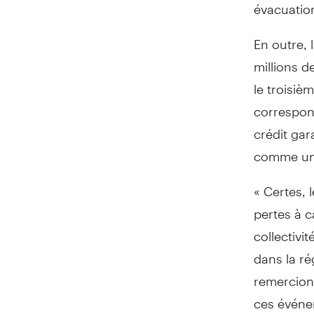
évacuatio
En outre, 
millions d
le troisiè
correspon
crédit gar
comme un 
« Certes,
pertes à 
collectivi
dans la r
remercions
ces événe