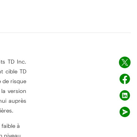
ts TD Inc.
t cible TD
é de risque
la version
hui auprès
ières.
faible à
on niveau