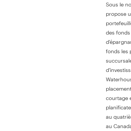
Sous le n
propose u
portefeuil
des fonds
d'épargnan
fonds les 
succursal
d'investis
Waterhouse
placement
courtage e
planificat
au quatri
au Canada,