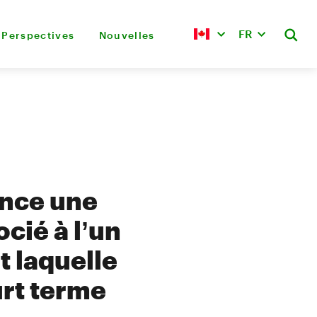
FR
Perspectives
Nouvelles
once une
cié à l’un
t laquelle
urt terme