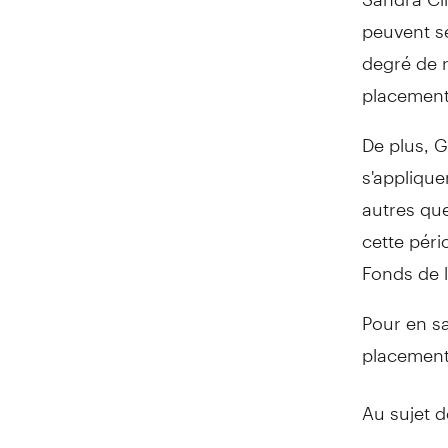
peuvent s
degré de r
placements
De plus, 
s'applique
autres que 
cette péri
Fonds de l
Pour en sa
placement,
Au sujet 