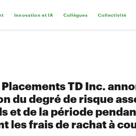
nt
Innovation et IA
Collègues
Collectivité
 Placements TD Inc. ann
on du degré de risque asso
s et de la période pendan
t les frais de rachat à co