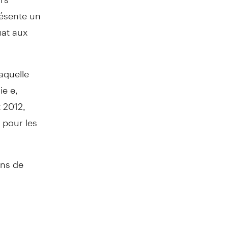
résente un
uat aux
aquelle
ie e,
t 2012,
 pour les
ons de