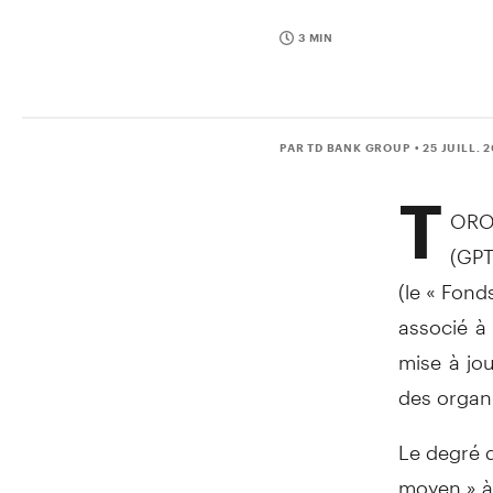
3 MIN
PAR TD BANK GROUP
• 25 JUILL. 
T
ORON
(GPT
(le « Fond
associé à
mise à jo
des organ
Le degré d
moyen » à 