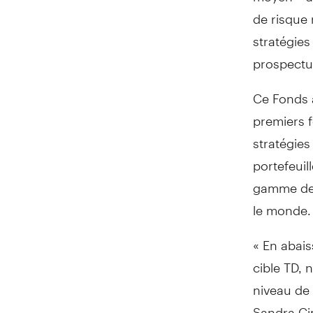
de risque 
stratégie
prospectus
Ce Fonds a
premiers 
stratégie
portefeuil
gamme de 
le monde.
« En abai
cible TD, 
niveau de 
Sandra Ci