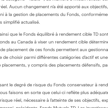
réel. Aucun changement n'a été apporté aux objectifs
s ni à la gestion de placements du Fonds, conforméme
 simplifié actualisé.
insi que le Fonds équilibré à rendement cible TD sont
fonds au Canada à viser un rendement cible détermin
s de placement de ces fonds permettent aux gestionna
le de choisir parmi différentes catégories d'actif et un
placements, y compris des placements défensifs, pa
ssant le degré de risque du Fonds conservateur à re
nous faisons en sorte que celui-ci reflète plus adéqu
risque réel, nécessaire à l'atteinte de ses objectifs, ex
moroni, présidente, Fonds Mutuels TD. Les investisseu