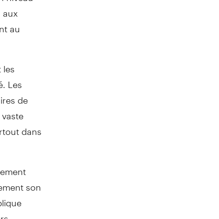
, aux
nt au
 les
é. Les
ires de
e vaste
rtout dans
ndement
atement son
plique
rs