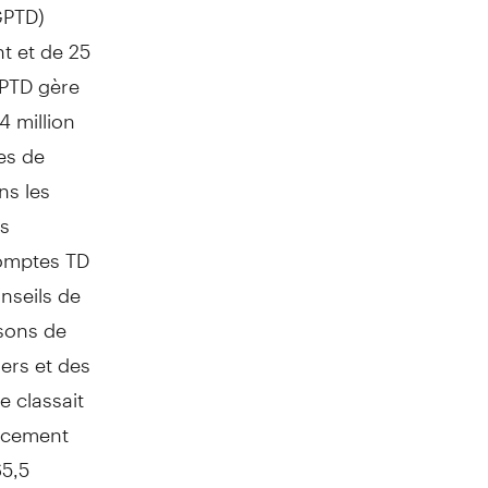
GPTD)
t et de 25
GPTD gère
 million
es de
ns les
es
comptes TD
nseils de
sons de
lers et des
e classait
acement
65,5