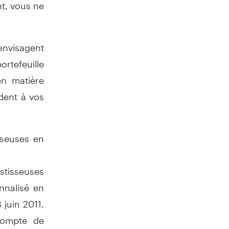
t, vous ne
nvisagent
ortefeuille
en matière
dent à vos
sseuses en
stisseuses
nnalisé en
 juin 2011.
 compte de