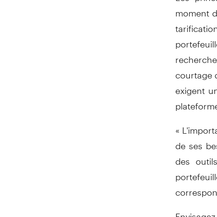
moment de
tarificati
portefeui
recherche
courtage q
exigent u
plateforme 
« L'import
de ses bes
des outil
portefeuil
correspond
Envisagez