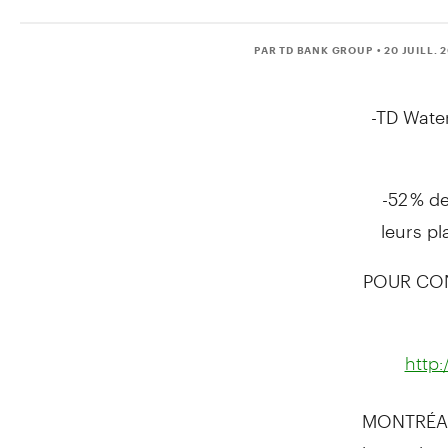
PAR TD BANK GROUP
• 20 JUILL. 2
-TD Wate
-52 % d
leurs p
POUR CON
http
MONTRÉAL,
leurs plac