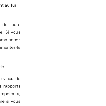
t au fur
 de leurs
r. Si vous
 commencez
gmentez-le
de.
ervices de
s rapports
ompétents,
me si vous