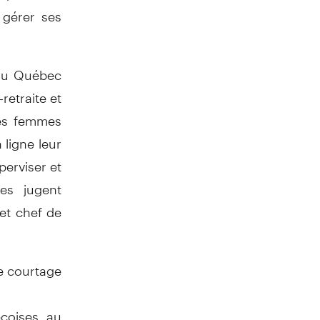
 gérer ses
 au Québec
retraite et
les femmes
 ligne leur
perviser et
les jugent
 et chef de
e courtage
écoises au