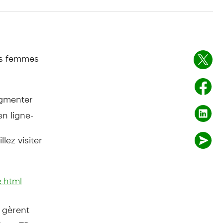
es femmes
ugmenter
n ligne-
z visiter
.html
 gèrent
ndage TD