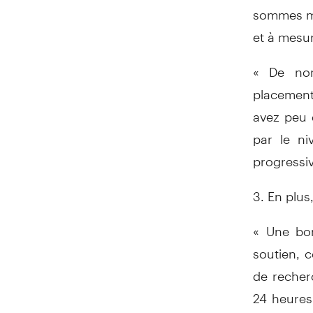
sommes mo
et à mesur
« De nom
placement
avez peu 
par le ni
progressi
3. En plus
« Une bon
soutien, 
de recher
24 heures