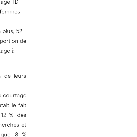
e femmes
s
 plus, 52
portion de
tage à
n de leurs
e courtage
it le fait
. 12 % des
herches et
s que 8 %