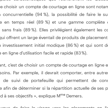
 choisir un compte de courtage en ligne sont not
on concurrentielle (94 %), la possibilité de faire le s
lle en temps réel (89 %) et une gamme complète d
 sans frais (89 %). Elles privilégient également les 
ui offrent un large éventail de produits de placement 
n investissement initial modique (86 %) et qui sont d
en ligne d'utilisation facile et rapide (83 %).
ant, c'est de choisir un compte de courtage en ligne 
oins. Par exemple, il devrait comporter, entre autre
s de suivi de portefeuille qui permettent de con
le afin de déterminer si la répartition actuelle de ses
 à ses objectifs », explique M
Demers.
me
-vous de faire le virage vers les placements en li