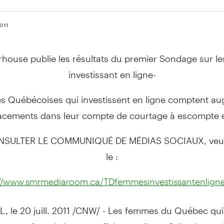
011
rhouse publie les résultats du premier Sondage sur l
investissant en ligne-
es Québécoises qui investissent en ligne comptent a
lacements dans leur compte de courtage à escompte e
SULTER LE COMMUNIQUÉ DE MÉDIAS SOCIAUX, veuille
le :
://www.smrmediaroom.ca/TDfemmesinvestissantenligne
 le 20 juill. 2011 /CNW/ - Les femmes du Québec qui
ements font de bonnes affaires en ligne. Selon le so