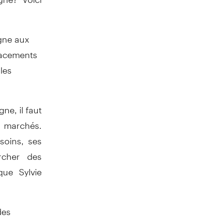
igne aux
lacements
 les
ne, il faut
es marchés.
soins, ses
rcher des
que Sylvie
des