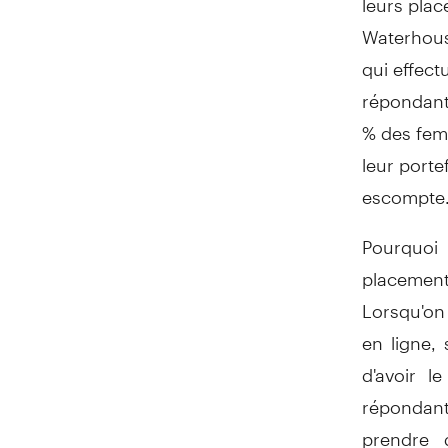
Waterhous
qui effect
répondante
% des fem
leur port
escompte
Pourquoi 
placemen
Lorsqu'on
en ligne,
d'avoir l
répondant
prendre 