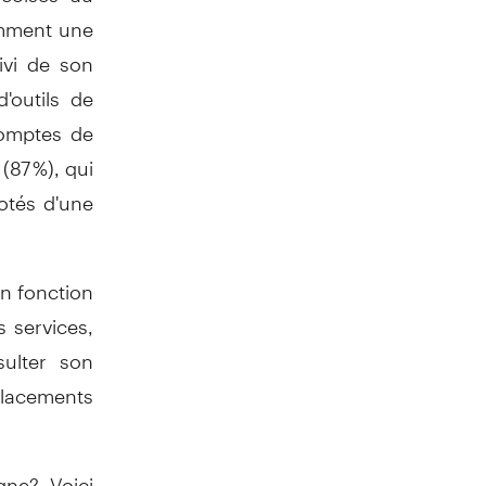
amment une
uivi de son
'outils de
comptes de
(87 %), qui
otés d'une
en fonction
s services,
sulter son
 placements
gne? Voici