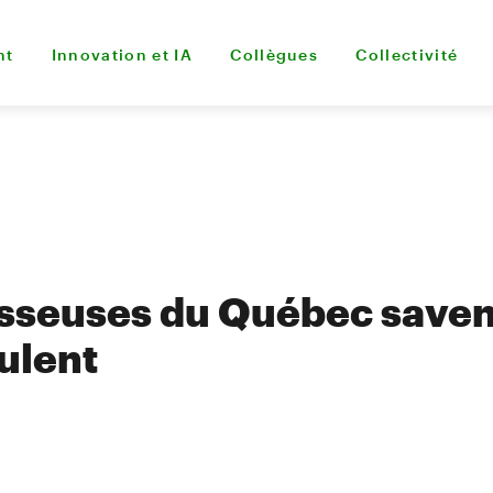
nt
Innovation et IA
Collègues
Collectivité
isseuses du Québec saven
eulent