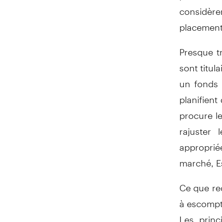
considère
placement
Presque t
sont titul
un fonds 
planifient
procure le
rajuster 
appropriée
marché, E
Ce que re
à escomp
Les princ