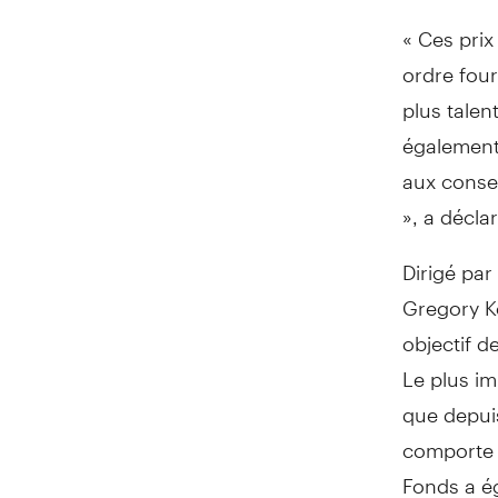
« Ces pri
ordre four
plus talen
également 
aux consei
», a décl
Dirigé pa
Gregory K
objectif d
Le plus i
que depuis
comporte p
Fonds a é