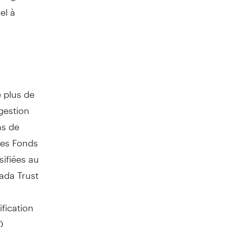
el à
 plus de
gestion
ns de
Les Fonds
sifiées au
ada Trust
fication
D