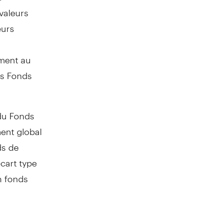
valeurs
eurs
ment au
es Fonds
 du Fonds
ent global
ds de
cart type
un fonds