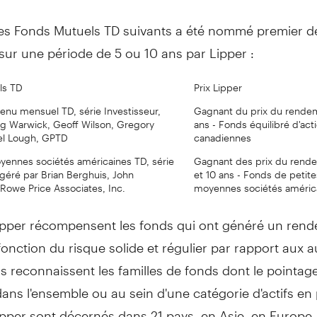
s Fonds Mutuels TD suivants a été nommé premier d
sur une période de 5 ou 10 ans par Lipper :
ls TD
Prix Lipper
enu mensuel TD, série Investisseur,
Gagnant du prix du rendem
g Warwick, Geoff Wilson, Gregory
ans - Fonds équilibré d'act
el Lough, GPTD
canadiennes
ennes sociétés américaines TD, série
Gagnant des prix du rend
 géré par Brian Berghuis, John
et 10 ans - Fonds de petite
Rowe Price Associates, Inc.
moyennes sociétés améric
Lipper récompensent les fonds qui ont généré un ren
fonction du risque solide et régulier par rapport aux a
ils reconnaissent les familles de fonds dont le pointa
dans l'ensemble ou au sein d'une catégorie d'actifs en p
ipper sont décernés dans 21 pays, en Asie, en Europe,