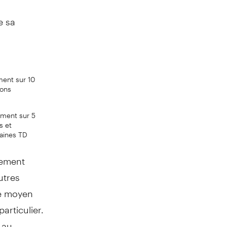
e sa
ent sur 10
ions
ement sur 5
s et
aines TD
dement
utres
ge moyen
articulier.
 au