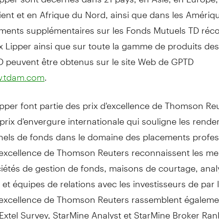
ent et en Afrique du Nord, ainsi que dans les Amériq
ments supplémentaires sur les Fonds Mutuels TD ré
ix Lipper ainsi que sur toute la gamme de produits de
D peuvent être obtenus sur le site Web de GPTD
.
w.tdam.com
ipper font partie des prix d'excellence de Thomson Re
 prix d'envergure internationale qui souligne les rend
nels de fonds dans le domaine des placements profes
'excellence de Thomson Reuters reconnaissent les mei
iétés de gestion de fonds, maisons de courtage, anal
et équipes de relations avec les investisseurs de par
d'excellence de Thomson Reuters rassemblent égalemen
 Extel Survey, StarMine Analyst et StarMine Broker Ran