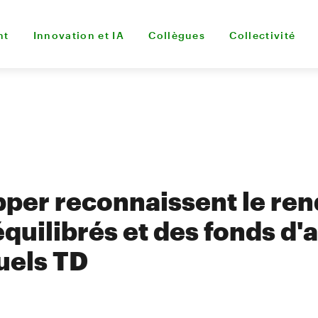
nt
Innovation et IA
Collègues
Collectivité
ipper reconnaissent le r
quilibrés et des fonds d'
uels TD