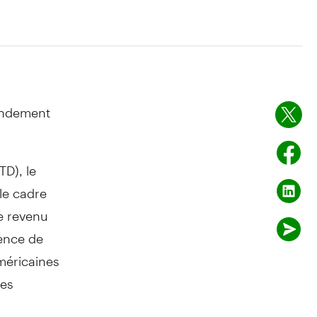
endement
D), le
le cadre
e revenu
lence de
méricaines
les