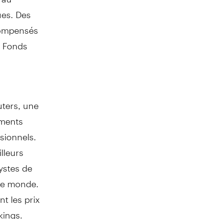
ues. Des
compensés
s Fonds
uters, une
ements
sionnels.
lleurs
ystes de
 le monde.
t les prix
kings.