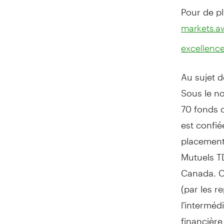
Pour de pl
markets.
excellenc
Au sujet 
Sous le n
70 fonds 
est confi
placement 
Mutuels TD
Canada. C
(par les r
l'interméd
financièr