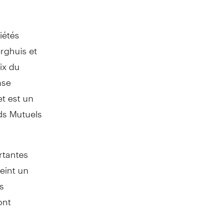
iétés
erghuis et
ix du
nse
et est un
ds Mutuels
rtantes
eint un
s
ont