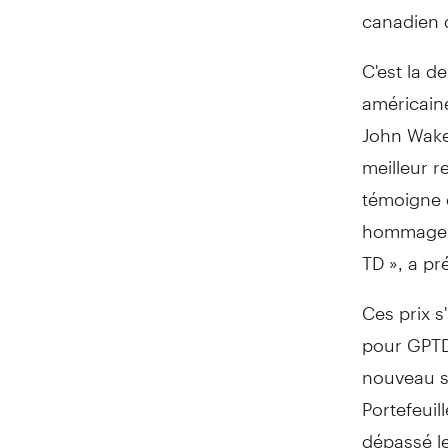
canadien 
C'est la d
américaine
John Wakem
meilleur 
témoigne d
hommage à
TD », a pr
Ces prix s
pour GPTD.
nouveau so
Portefeuil
dépassé le