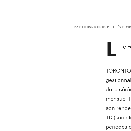
PAR TD BANK GROUP
• 4 FÉVR. 20
L
e 
TORONTO, 
gestionnai
de la cér
mensuel TD
son rende
TD (série 
périodes d