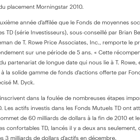
du placement Morningstar 2010.
euxième année d'affilée que le Fonds de moyennes soc
s TD (série Investisseurs), sous-conseillé par Brian B
an de T. Rowe Price Associates, Inc., remporte le pr
rendement sur une période de 5 ans. « Cette récompe
u partenariat de longue date qui nous lie à T. Rowe, 
 la solide gamme de fonds d'actions offerte par Fon
écisé M. Dyck.
'inscrivent dans la foulée de nombreuses étapes impo
 Les actifs investis dans les Fonds Mutuels TD ont att
mmet de 60 milliards de dollars à la fin de 2010 et le
les confortables TD, lancés il y a deux ans seulement, 
s 3 milliards de dollars d'actifs en décembre.