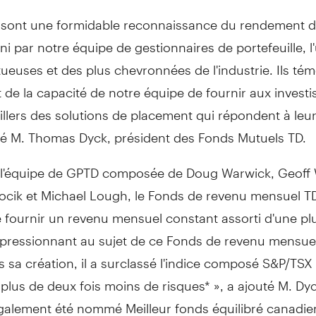
x sont une formidable reconnaissance du rendement d
ni par notre équipe de gestionnaires de portefeuille, l
tueuses et des plus chevronnées de l'industrie. Ils té
de la capacité de notre équipe de fournir aux investi
llers des solutions de placement qui répondent à leu
aré M. Thomas Dyck, président des Fonds Mutuels TD.
r l'équipe de GPTD composée de Doug Warwick, Geoff 
ocik et Michael Lough, le Fonds de revenu mensuel T
e fournir un revenu mensuel constant assorti d'une plu
mpressionnant au sujet de ce Fonds de revenu mensuel,
 sa création, il a surclassé l'indice composé S&P/TSX 
lus de deux fois moins de risques* », a ajouté M. Dyc
galement été nommé Meilleur fonds équilibré canadie