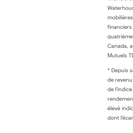
Waterhous
mobilières
financiers
quatrième
Canada, av
Mutuels T
* Depuis s
de revenu 
de l'indic
rendement 
élevé indi
dont l'écar