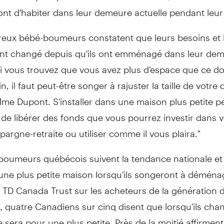
nt d'habiter dans leur demeure actuelle pendant leur 
eux bébé-boumeurs constatent que leurs besoins et 
 ont changé depuis qu'ils ont emménagé dans leur de
Si vous trouvez que vous avez plus d'espace que ce d
n, il faut peut-être songer à rajuster la taille de votr
me Dupont. S'installer dans une maison plus petite p
de libérer des fonds que vous pourrez investir dans v
pargne-retraite ou utiliser comme il vous plaira."
boumeurs québécois suivent la tendance nationale et 
une plus petite maison lorsqu'ils songeront à déména
 TD Canada Trust sur les acheteurs de la génération 
 quatre Canadiens sur cinq disent que lorsqu'ils cha
 sera pour une plus petite. Près de la moitié affirmen