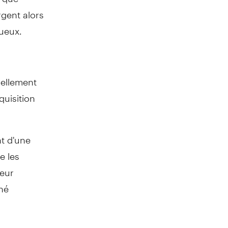
rgent alors
xueux.
ellement
quisition
t d'une
e les
leur
ché