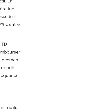
nération
ossèdent
 % d'entre
, TD
rembourser
inancement
re prêt
fréquence
nt qu'ils