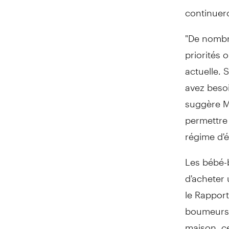
continuero
"De nombr
priorités
actuelle. 
avez besoi
suggère M
permettre 
régime d'é
Les bébé-
d'acheter 
le Rapport
boumeurs,
maison, ce