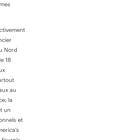
mmes
ectivement
ncier
du Nord
de 18
ux
artout
aux au
e; la
et un
onnels et
erica's
 fournis