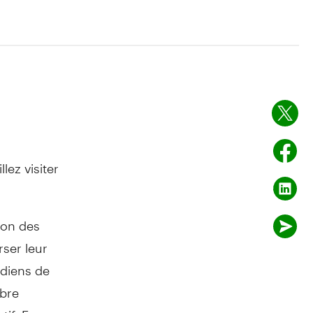
z visiter
ion des
ser leur
adiens de
mbre
tif. En