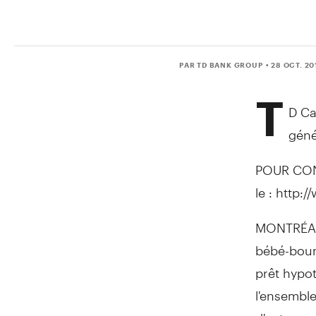
PAR TD BANK GROUP
• 28 OCT. 20
T
D Ca
géné
POUR CON
le : http
MONTRÉAL,
bébé-boum
prêt hypot
l'ensembl
d'entre eu