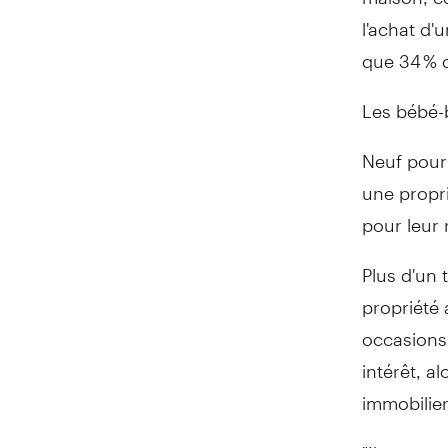
l'achat d'
que 34 % d
Les bébé-
Neuf pour
une propri
pour leur r
Plus d'un
propriété 
occasions 
intérêt, a
immobilier
"Il est es