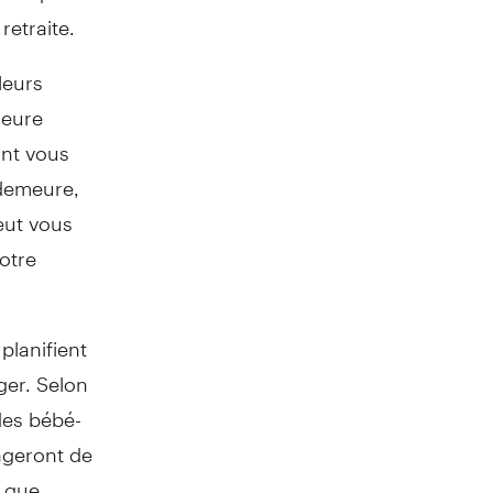
retraite.
leurs
meure
ont vous
e demeure,
eut vous
otre
planifient
ger. Selon
des bébé-
ngeront de
t que