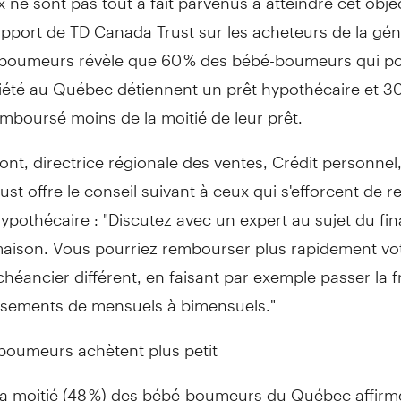
Rapport de TD Canada Trust sur les acheteurs de la gé
boumeurs révèle que 60 % des bébé-boumeurs qui p
iété au Québec détiennent un prêt hypothécaire et 30
mboursé moins de la moitié de leur prêt.
nt, directrice régionale des ventes, Crédit personnel
st offre le conseil suivant à ceux qui s'efforcent de 
hypothécaire : "Discutez avec un expert au sujet du f
maison. Vous pourriez rembourser plus rapidement vot
héancier différent, en faisant par exemple passer la 
rsements de mensuels à bimensuels."
boumeurs achètent plus petit
la moitié (48 %) des bébé-boumeurs du Québec affirme