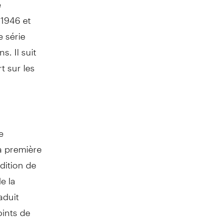
é
 1946 et
e série
. Il suit
t sur les
e
a première
dition de
e la
aduit
ints de