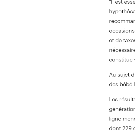
hypothécai
recommand
occasions,
et de taxe
nécessaire
constitue
Au sujet d
des bébé
Les résult
génératio
ligne mené
dont 229 d