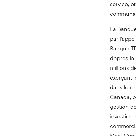
service, 
communau
La Banque 
par l'appe
Banque TD
d'après le
millions 
exerçant l
dans le m
Canada, o
gestion de
investisse
commercia
Most Conve