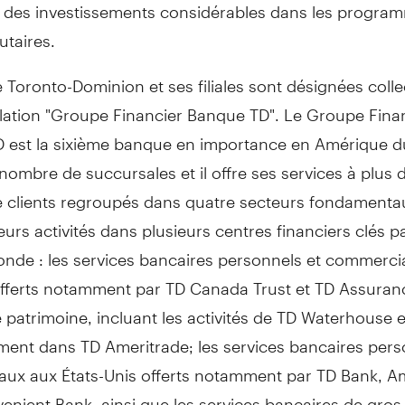
et des investissements considérables dans les progra
taires.
Toronto-Dominion et ses filiales sont désignées coll
llation "Groupe Financier Banque TD". Le Groupe Fina
 est la sixième banque en importance en Amérique 
 nombre de succursales et il offre ses services à plus 
de clients regroupés dans quatre secteurs fondamenta
eurs activités dans plusieurs centres financiers clés p
onde : les services bancaires personnels et commerci
fferts notamment par TD Canada Trust et TD Assuranc
 patrimoine, incluant les activités de TD Waterhouse 
ment dans TD Ameritrade; les services bancaires pers
ux aux États-Unis offerts notamment par TD Bank, Am
nient Bank, ainsi que les services bancaires de gros,