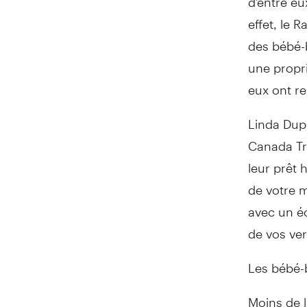
effet, le 
des bébé-
une propr
eux ont re
Linda Dupo
Canada Tru
leur prêt 
de votre 
avec un éc
de vos ve
Les bébé-
Moins de 