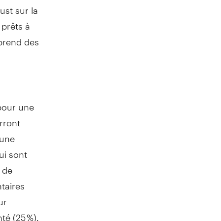
st sur la
 prêts à
prend des
pour une
rront
 une
ui sont
 de
taires
ur
té (25 %).