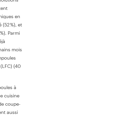
tent
imiques en
 (52 %), et
 %). Parmi
éjà
chains mois
mpoules
 (LFC) (40
poules à
e cuisine
 de coupe-
ent aussi