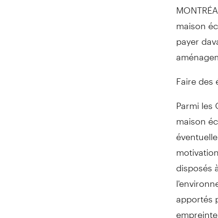
MONTRÉAL,
maison éco
payer dav
aménagem
Faire des 
Parmi les
maison éco
éventuelle
motivation
disposés 
l'environ
apportés p
empreinte 