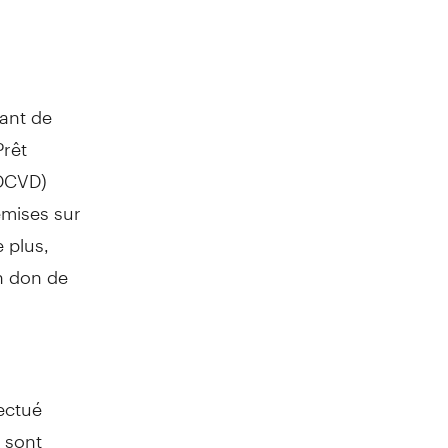
ant de
Prêt
LDCVD)
remises sur
 plus,
un don de
ectué
 sont