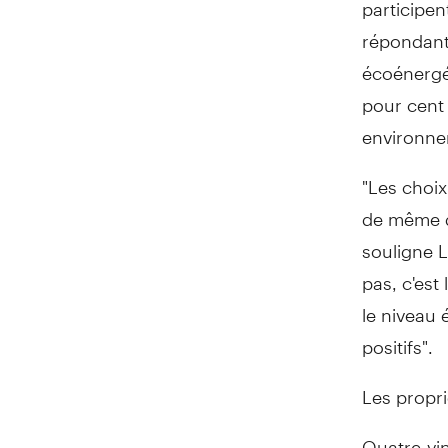
participen
répondants
écoénergét
pour cent
environne
"Les choix
de même qu'
souligne 
pas, c'est
le niveau
positifs".
Les propri
Quatre-vi