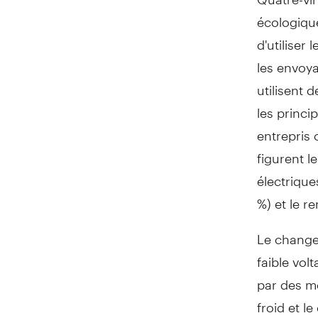
écologique
d'utiliser
les envoya
utilisent 
les princi
entrepris 
figurent 
électriqu
%) et le r
Le changem
faible vol
par des m
froid et l