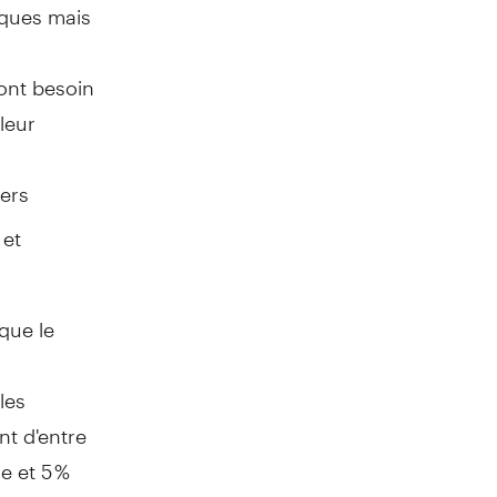
iques mais
 ont besoin
leur
vers
 et
que le
les
t d'entre
e et 5 %