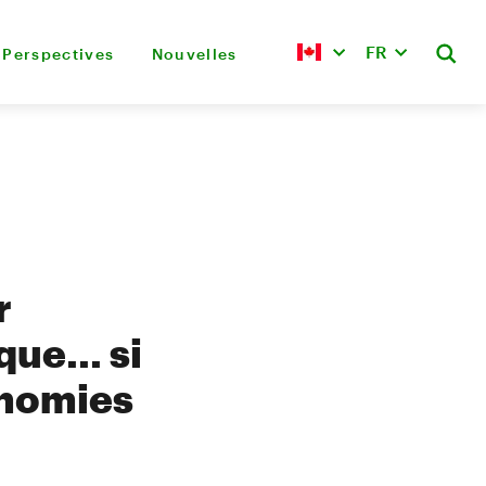
FR
Perspectives
Nouvelles
r
ue... si
onomies