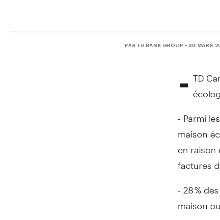
PAR TD BANK GROUP
• 30 MARS 2
-
TD Can
écolog
- Parmi l
maison éco
en raison 
factures d
- 28 % de
maison ou 