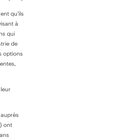
ent qu'ils
isant à
ns qui
trie de
s options
ventes,
leur
 auprès
) ont
dans