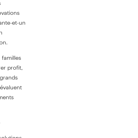
s
ovations
ante-et-un
n
on.
 familles
er profit,
 grands
 évaluent
ements
e
solutions