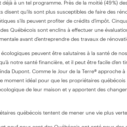
t déjà à un tel programme. Près de la moitié (49 %) de
 disent qu'ils sont plus susceptibles de faire des rén
iques s'ils peuvent profiter de crédits d'impôt. Cinqu
 des Québécois sont enclins à effectuer une évaluatio
mentale avant d'entreprendre des travaux de rénovati
 écologiques peuvent être salutaires à la santé de nos
à notre santé financière, et il peut être facile d'en tir
Linda Dupont. Comme le Jour de la Terre® approche à
 le moment idéal pour que les propriétaires québécois
 écologique de leur maison et y apportent des chang
étaires québécois tentent de mener une vie plus vert
ngt-neuf pour cent des Québécois ont opté pour des 