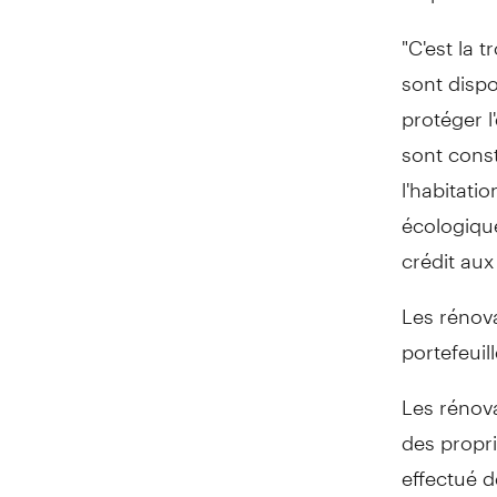
"C'est la 
sont disp
protéger l
sont const
l'habitati
écologique
crédit aux
Les rénov
portefeuill
Les rénov
des propri
effectué 