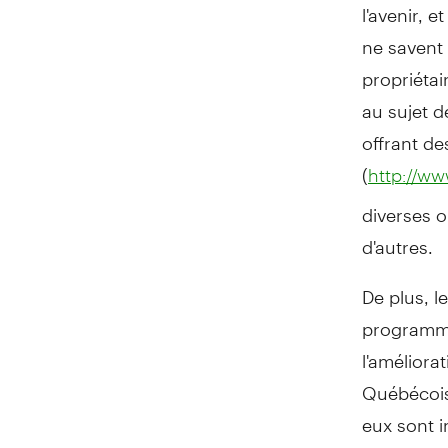
l'avenir, 
ne savent
propriétai
au sujet 
offrant de
(
http://ww
diverses o
d'autres.
De plus, 
programme
l'améliora
Québécois
eux sont 