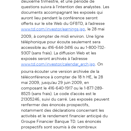
questions suivra à l'intention des analystes. Les
documents accompagnant les exposés qui
auront lieu pendant la conférence seront
offerts sur le site Web du GFBTD, à l'adresse
, le 28 mai
www.td.com/investor/earnings.jsp
2009, à compter de midi environ. Une ligne
téléphonique pour écoute seulement sera
accessible au 416-644-3416 ou au 1-800-732-
9307 (sans frais). La diffusion Web et les
exposés seront archivés à l'adresse
. On
www.td.com/investor/calendar_arch.jsp
pourra écouter une version archivée de la
téléconférence à compter de 18 h HE, le 28
mai 2009, jusqu'au 29 juin 2009, en
composant le 416-640-1917 ou le 1-877-289-
8525 (sans frais). Le code d'accès est le
21305246, suivi du carré. Les exposés peuvent
renfermer des énoncés prospectifs,
notamment des déclarations concernant les
activités et le rendement financier anticipé du
Groupe Financier Banque TD. Les énoncés
prospectifs sont soumis à de nombreux
risques et incertitudes pouvant entraîner un