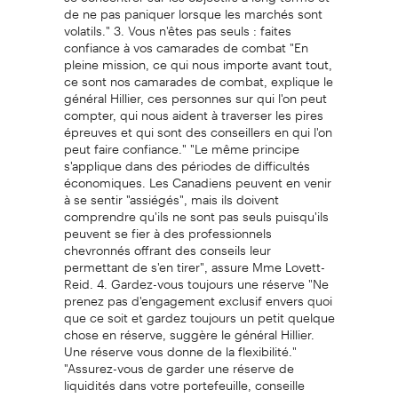
de ne pas paniquer lorsque les marchés sont
volatils." 3. Vous n'êtes pas seuls : faites
confiance à vos camarades de combat "En
pleine mission, ce qui nous importe avant tout,
ce sont nos camarades de combat, explique le
général Hillier, ces personnes sur qui l'on peut
compter, qui nous aident à traverser les pires
épreuves et qui sont des conseillers en qui l'on
peut faire confiance." "Le même principe
s'applique dans des périodes de difficultés
économiques. Les Canadiens peuvent en venir
à se sentir "assiégés", mais ils doivent
comprendre qu'ils ne sont pas seuls puisqu'ils
peuvent se fier à des professionnels
chevronnés offrant des conseils leur
permettant de s'en tirer", assure Mme Lovett-
Reid. 4. Gardez-vous toujours une réserve "Ne
prenez pas d'engagement exclusif envers quoi
que ce soit et gardez toujours un petit quelque
chose en réserve, suggère le général Hillier.
Une réserve vous donne de la flexibilité."
"Assurez-vous de garder une réserve de
liquidités dans votre portefeuille, conseille
Mme Lovett-Reid. Cela vous donnera la