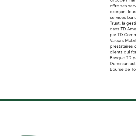
offre ses ser
exerçant leur
services ban
Trust; la ges
dans TD Amer
par TD Commer
Valeurs Mobi
prestataires 
clients qui f
Banque TD pos
Dominion est 
Bourse de To