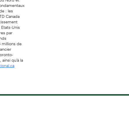
s fondamentaux
de : les
 TD Canada
stissement
 Etats-Unis
res par
ands
 millions de
nancier
oronto-
ainsi qu'à la
ional.ca