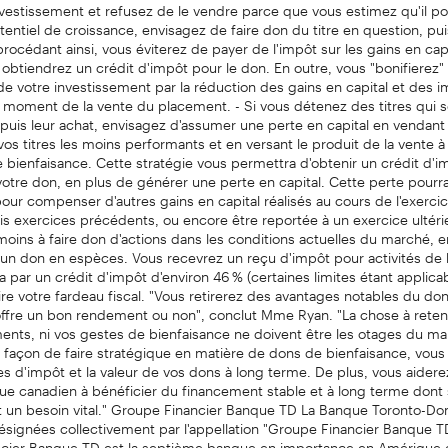
nvestissement et refusez de le vendre parce que vous estimez qu'il p
entiel de croissance, envisagez de faire don du titre en question, pui
procédant ainsi, vous éviterez de payer de l'impôt sur les gains en capi
t obtiendrez un crédit d'impôt pour le don. En outre, vous "bonifierez"
de votre investissement par la réduction des gains en capital et des i
 moment de la vente du placement. - Si vous détenez des titres qui s
puis leur achat, envisagez d'assumer une perte en capital en vendant
vos titres les moins performants et en versant le produit de la vente à
bienfaisance. Cette stratégie vous permettra d'obtenir un crédit d'i
tre don, en plus de générer une perte en capital. Cette perte pourra
 pour compenser d'autres gains en capital réalisés au cours de l'exerci
is exercices précédents, ou encore être reportée à un exercice ultérie
oins à faire don d'actions dans les conditions actuelles du marché, 
 un don en espèces. Vous recevrez un reçu d'impôt pour activités de 
ra par un crédit d'impôt d'environ 46 % (certaines limites étant applicab
ire votre fardeau fiscal. "Vous retirerez des avantages notables du don 
offre un bon rendement ou non", conclut Mme Ryan. "La chose à reteni
ents, ni vos gestes de bienfaisance ne doivent être les otages du ma
 façon de faire stratégique en matière de dons de bienfaisance, vous
 d'impôt et la valeur de vos dons à long terme. De plus, vous aiderez
ue canadien à bénéficier du financement stable et à long terme dont
un besoin vital." Groupe Financier Banque TD La Banque Toronto-Dom
 désignées collectivement par l'appellation "Groupe Financier Banque T
cier Banque TD est la septième banque en importance en Amérique 