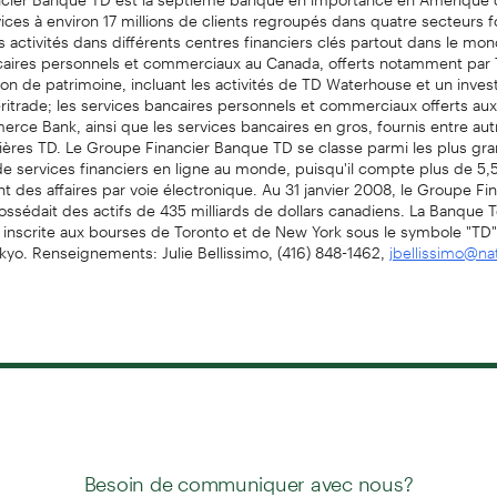
vices à environ 17 millions de clients regroupés dans quatre secteur
s activités dans différents centres financiers clés partout dans le mon
caires personnels et commerciaux au Canada, offerts notamment par
tion de patrimoine, incluant les activités de TD Waterhouse et un inve
itrade; les services bancaires personnels et commerciaux offerts aux
ce Bank, ainsi que les services bancaires en gros, fournis entre aut
lières TD. Le Groupe Financier Banque TD se classe parmi les plus gr
de services financiers en ligne au monde, puisqu'il compte plus de 5,5
ont des affaires par voie électronique. Au 31 janvier 2008, le Groupe Fi
sédait des actifs de 435 milliards de dollars canadiens. La Banque T
inscrite aux bourses de Toronto et de New York sous le symbole "TD", 
kyo. Renseignements: Julie Bellissimo, (416) 848-1462,
jbellissimo@nat
Besoin de communiquer avec nous?