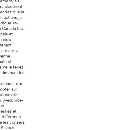
rs placeront
tendez que la
n actions, je
ndique Jo-
e Canada Inc.
nels et
mmande
 tenant
ser sur la
oyenne
isée et
s ne le feriez
 diminuer les
aisance, qui
mpter sur
 concevoir
 Syed, vice-
une
vesties et
e différence
e les conseils
 Si vous