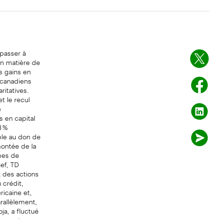
 passer à
en matière de
s gains en
 canadiens
ritatives.
t le recul
e
s en capital
3 %
ble au don de
montée de la
smes de
ef, TD
 des actions
 crédit,
icaine et,
rallèlement,
ja, a fluctué
lement, au