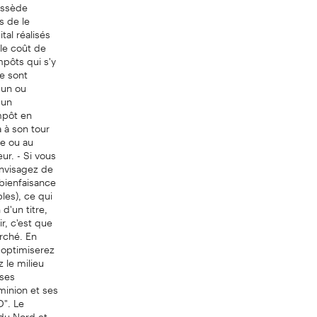
ossède
s de le
tal réalisés
 le coût de
mpôts qui s'y
e sont
 un ou
 un
mpôt en
 à son tour
ce ou au
ur. - Si vous
envisagez de
bienfaisance
les), ce qui
d'un titre,
r, c'est que
rché. En
 optimiserez
 le milieu
 ses
inion et ses
D". Le
du Nord et