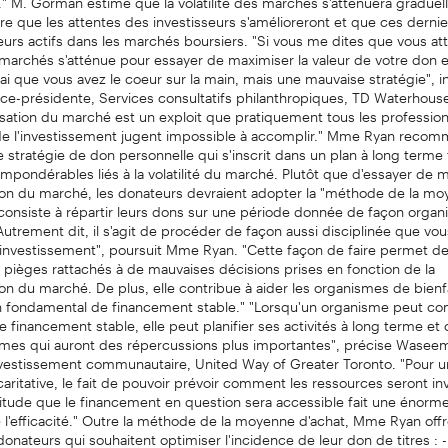
re que les attentes des investisseurs s'amélioreront et que ces dernie
urs actifs dans les marchés boursiers. "Si vous me dites que vous at
s marchés s'atténue pour essayer de maximiser la valeur de votre don e
i que vous avez le coeur sur la main, mais une mauvaise stratégie", i
ice-présidente, Services consultatifs philanthropiques, TD Waterhous
sation du marché est un exploit que pratiquement tous les profession
 de l'investissement jugent impossible à accomplir." Mme Ryan reco
 stratégie de don personnelle qui s'inscrit dans un plan à long terme
pondérables liés à la volatilité du marché. Plutôt que d'essayer de mi
ion du marché, les donateurs devraient adopter la "méthode de la m
 consiste à répartir leurs dons sur une période donnée de façon organ
"Autrement dit, il s'agit de procéder de façon aussi disciplinée que vou
'investissement", poursuit Mme Ryan. "Cette façon de faire permet de
s pièges rattachés à de mauvaises décisions prises en fonction de la
on du marché. De plus, elle contribue à aider les organismes de bienf
n fondamental de financement stable." "Lorsqu'un organisme peut co
 financement stable, elle peut planifier ses activités à long terme et
es qui auront des répercussions plus importantes", précise Waseem
nvestissement communautaire, United Way of Greater Toronto. "Pour 
caritative, le fait de pouvoir prévoir comment les ressources seront in
rtitude que le financement en question sera accessible fait une énorm
e l'efficacité." Outre la méthode de la moyenne d'achat, Mme Ryan offr
donateurs qui souhaitent optimiser l'incidence de leur don de titres : -