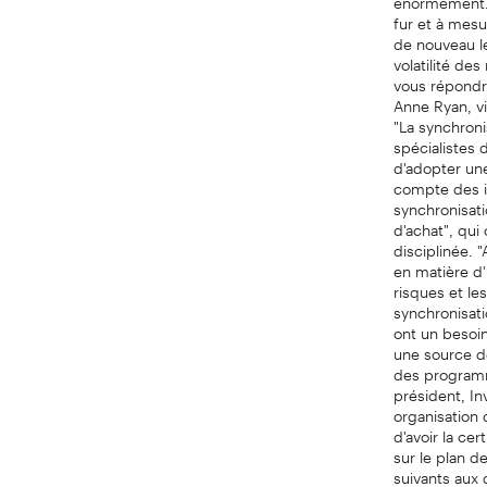
fur et à mesu
de nouveau le
volatilité de
vous répondra
Anne Ryan, v
"La synchroni
spécialistes
d'adopter une
compte des im
synchronisat
d'achat", qui
disciplinée. 
en matière d
risques et le
synchronisati
ont un besoi
une source de
des programm
président, I
organisation 
d'avoir la ce
sur le plan d
suivants aux 