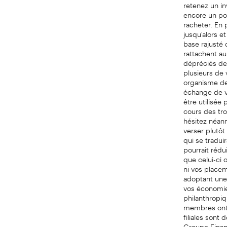
retenez un i
encore un pot
racheter. En 
jusqu'alors e
base rajusté 
rattachent au
dépréciés de
plusieurs de 
organisme de 
échange de vo
être utilisée
cours des tro
hésitez néanm
verser plutôt
qui se tradui
pourrait rédu
que celui-ci 
ni vos placem
adoptant une
vos économies
philanthropiq
membres ont 
filiales sont
Groupe Finan