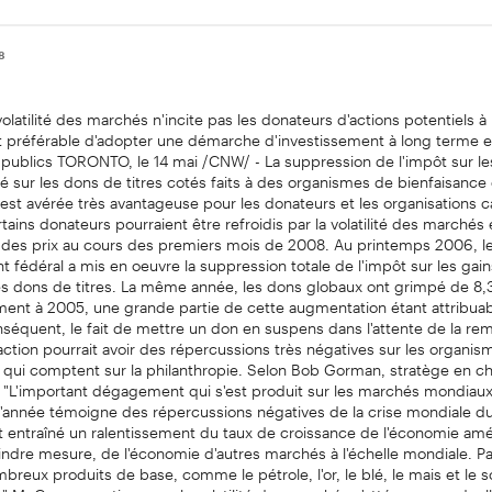
08
volatilité des marchés n'incite pas les donateurs d'actions potentiels à
 est préférable d'adopter une démarche d'investissement à long terme 
 publics TORONTO, le 14 mai /CNW/ - La suppression de l'impôt sur le
vé sur les dons de titres cotés faits à des organismes de bienfaisance
'est avérée très avantageuse pour les donateurs et les organisations ca
tains donateurs pourraient être refroidis par la volatilité des marchés e
 des prix au cours des premiers mois de 2008. Au printemps 2006, l
fédéral a mis en oeuvre la suppression totale de l'impôt sur les gain
les dons de titres. La même année, les dons globaux ont grimpé de 8,
ent à 2005, une grande partie de cette augmentation étant attribua
onséquent, le fait de mettre un don en suspens dans l'attente de la re
action pourrait avoir des répercussions très négatives sur les organi
 qui comptent sur la philanthropie. Selon Bob Gorman, stratège en ch
 "L'important dégagement qui s'est produit sur les marchés mondiaux
'année témoigne des répercussions négatives de la crise mondiale du
t entraîné un ralentissement du taux de croissance de l'économie amér
ndre mesure, de l'économie d'autres marchés à l'échelle mondiale. Pa
mbreux produits de base, comme le pétrole, l'or, le blé, le mais et le so
 M. Gorman estime que la volatilité des marchés s'atténuera graduel