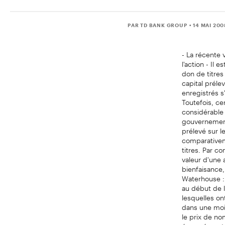
PAR TD BANK GROUP
• 14 MAI 20
- La récente 
l'action - Il
don de titres
capital préle
enregistrés s
Toutefois, cer
considérable
gouvernement 
prélevé sur 
comparativem
titres. Par c
valeur d'une 
bienfaisance,
Waterhouse :
au début de l
lesquelles on
dans une moi
le prix de no
énormément."